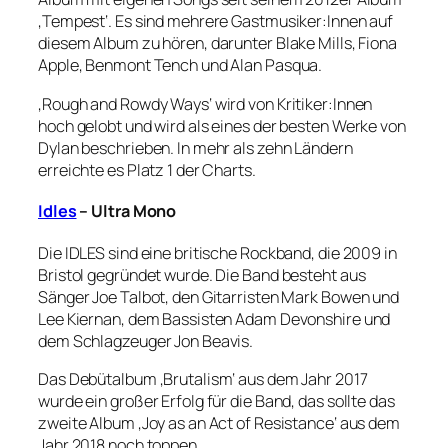
‚Tempest‘. Es sind mehrere Gastmusiker:Innen auf
diesem Album zu hören, darunter Blake Mills, Fiona
Apple, Benmont Tench und Alan Pasqua.
‚Rough and Rowdy Ways‘ wird von Kritiker:Innen
hoch gelobt und wird als eines der besten Werke von
Dylan beschrieben. In mehr als zehn Ländern
erreichte es Platz 1 der Charts.
Idles
– Ultra Mono
Die IDLES sind eine britische Rockband, die 2009 in
Bristol gegründet wurde. Die Band besteht aus
Sänger Joe Talbot, den Gitarristen Mark Bowen und
Lee Kiernan, dem Bassisten Adam Devonshire und
dem Schlagzeuger Jon Beavis.
Das Debütalbum ‚Brutalism‘ aus dem Jahr 2017
wurde ein großer Erfolg für die Band, das sollte das
zweite Album ‚Joy as an Act of Resistance‘ aus dem
Jahr 2018 noch toppen.