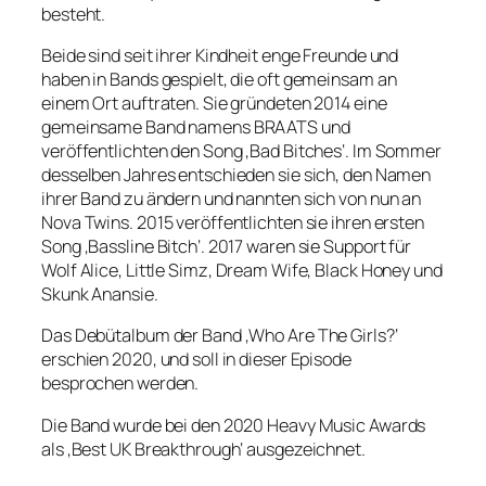
besteht.
Beide sind seit ihrer Kindheit enge Freunde und
haben in Bands gespielt, die oft gemeinsam an
einem Ort auftraten. Sie gründeten 2014 eine
gemeinsame Band namens BRAATS und
veröffentlichten den Song ‚Bad Bitches‘. Im Sommer
desselben Jahres entschieden sie sich, den Namen
ihrer Band zu ändern und nannten sich von nun an
Nova Twins. 2015 veröffentlichten sie ihren ersten
Song ‚Bassline Bitch‘. 2017 waren sie Support für
Wolf Alice, Little Simz, Dream Wife, Black Honey und
Skunk Anansie.
Das Debütalbum der Band ‚Who Are The Girls?‘
erschien 2020, und soll in dieser Episode
besprochen werden.
Die Band wurde bei den 2020 Heavy Music Awards
als ‚Best UK Breakthrough‘ ausgezeichnet.