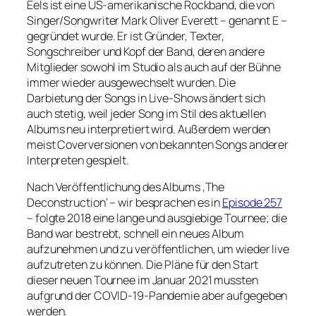
Eels ist eine US-amerikanische Rockband, die von
Singer/Songwriter Mark Oliver Everett – genannt E –
gegründet wurde. Er ist Gründer, Texter,
Songschreiber und Kopf der Band, deren andere
Mitglieder sowohl im Studio als auch auf der Bühne
immer wieder ausgewechselt wurden. Die
Darbietung der Songs in Live-Shows ändert sich
auch stetig, weil jeder Song im Stil des aktuellen
Albums neu interpretiert wird. Außerdem werden
meist Coverversionen von bekannten Songs anderer
Interpreten gespielt.
Nach Veröffentlichung des Albums ‚The
Deconstruction‘ – wir besprachen es in
Episode 257
– folgte 2018 eine lange und ausgiebige Tournee; die
Band war bestrebt, schnell ein neues Album
aufzunehmen und zu veröffentlichen, um wieder live
aufzutreten zu können. Die Pläne für den Start
dieser neuen Tournee im Januar 2021 mussten
aufgrund der COVID-19-Pandemie aber aufgegeben
werden.