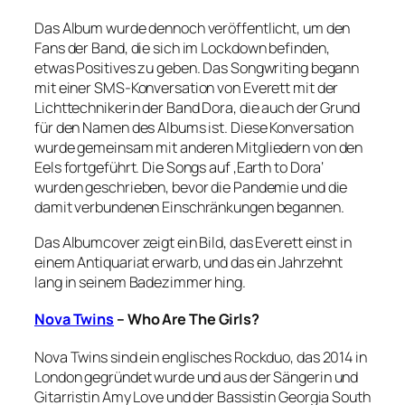
Das Album wurde dennoch veröffentlicht, um den
Fans der Band, die sich im Lockdown befinden,
etwas Positives zu geben. Das Songwriting begann
mit einer SMS-Konversation von Everett mit der
Lichttechnikerin der Band Dora, die auch der Grund
für den Namen des Albums ist. Diese Konversation
wurde gemeinsam mit anderen Mitgliedern von den
Eels fortgeführt. Die Songs auf ‚Earth to Dora‘
wurden geschrieben, bevor die Pandemie und die
damit verbundenen Einschränkungen begannen.
Das Albumcover zeigt ein Bild, das Everett einst in
einem Antiquariat erwarb, und das ein Jahrzehnt
lang in seinem Badezimmer hing.
Nova Twins
– Who Are The Girls?
Nova Twins sind ein englisches Rockduo, das 2014 in
London gegründet wurde und aus der Sängerin und
Gitarristin Amy Love und der Bassistin Georgia South