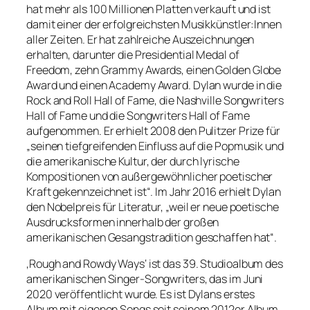
hat mehr als 100 Millionen Platten verkauft und ist
damit einer der erfolgreichsten Musikkünstler:Innen
aller Zeiten. Er hat zahlreiche Auszeichnungen
erhalten, darunter die Presidential Medal of
Freedom, zehn Grammy Awards, einen Golden Globe
Award und einen Academy Award. Dylan wurde in die
Rock and Roll Hall of Fame, die Nashville Songwriters
Hall of Fame und die Songwriters Hall of Fame
aufgenommen. Er erhielt 2008 den Pulitzer Prize für
„seinen tiefgreifenden Einfluss auf die Popmusik und
die amerikanische Kultur, der durch lyrische
Kompositionen von außergewöhnlicher poetischer
Kraft gekennzeichnet ist“. Im Jahr 2016 erhielt Dylan
den Nobelpreis für Literatur, „weil er neue poetische
Ausdrucksformen innerhalb der großen
amerikanischen Gesangstradition geschaffen hat“.
‚Rough and Rowdy Ways‘ ist das 39. Studioalbum des
amerikanischen Singer-Songwriters, das im Juni
2020 veröffentlicht wurde. Es ist Dylans erstes
Album mit eigenen Songs seit seinem 2012er Album