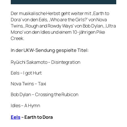
Der musikalische Herbst geht weiter mit ‚Earth to
Dora‘ von den Eels, ‚Who are the Girls?‘ von Nova
Twins, ‚Rough and Rowdy Ways‘ von Bob Dylan, ‚Ultra
Mono‘ von den Idles und einem 10-jährigen Pike
Creek.
In der UKW-Sendung gespielte Titel:
Ryūichi Sakamoto – Disintegration
Eels – I got Hurt
Nova Twins – Taxi
Bob Dylan – Crossing the Rubicon
Idles – A Hymn
Eels
– Earth to Dora