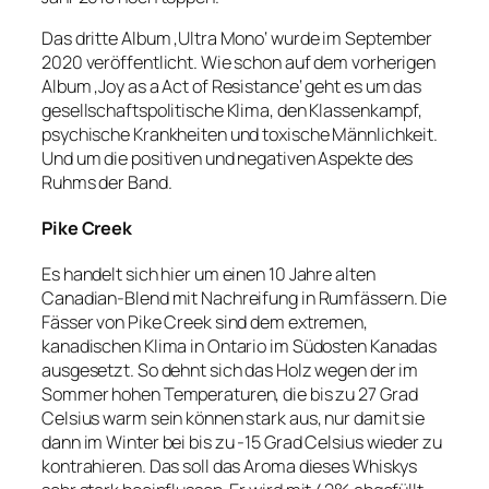
Das dritte Album ‚Ultra Mono‘ wurde im September
2020 veröffentlicht. Wie schon auf dem vorherigen
Album ‚Joy as a Act of Resistance‘ geht es um das
gesellschaftspolitische Klima, den Klassenkampf,
psychische Krankheiten und toxische Männlichkeit.
Und um die positiven und negativen Aspekte des
Ruhms der Band.
Pike Creek
Es handelt sich hier um einen 10 Jahre alten
Canadian-Blend mit Nachreifung in Rumfässern. Die
Fässer von Pike Creek sind dem extremen,
kanadischen Klima in Ontario im Südosten Kanadas
ausgesetzt. So dehnt sich das Holz wegen der im
Sommer hohen Temperaturen, die bis zu 27 Grad
Celsius warm sein können stark aus, nur damit sie
dann im Winter bei bis zu -15 Grad Celsius wieder zu
kontrahieren. Das soll das Aroma dieses Whiskys