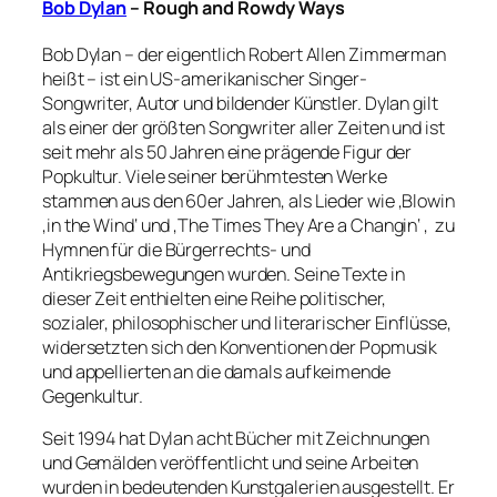
Bob Dylan
– Rough and Rowdy Ways
Bob Dylan – der eigentlich Robert Allen Zimmerman
heißt – ist ein US-amerikanischer Singer-
Songwriter, Autor und bildender Künstler. Dylan gilt
als einer der größten Songwriter aller Zeiten und ist
seit mehr als 50 Jahren eine prägende Figur der
Popkultur. Viele seiner berühmtesten Werke
stammen aus den 60er Jahren, als Lieder wie ‚Blowin
‚in the Wind‘ und ‚The Times They Are a Changin‘ ‚ zu
Hymnen für die Bürgerrechts- und
Antikriegsbewegungen wurden. Seine Texte in
dieser Zeit enthielten eine Reihe politischer,
sozialer, philosophischer und literarischer Einflüsse,
widersetzten sich den Konventionen der Popmusik
und appellierten an die damals aufkeimende
Gegenkultur.
Seit 1994 hat Dylan acht Bücher mit Zeichnungen
und Gemälden veröffentlicht und seine Arbeiten
wurden in bedeutenden Kunstgalerien ausgestellt. Er