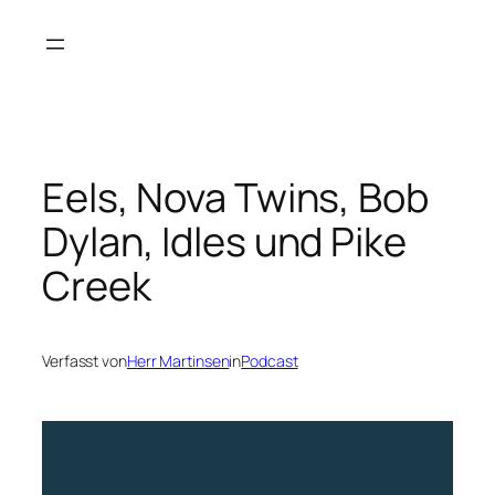
Zum
Inhalt
springen
Eels, Nova Twins, Bob
Dylan, Idles und Pike
Creek
Verfasst von
Herr Martinsen
in
Podcast