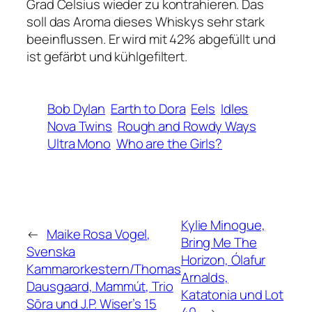
Grad Celsius wieder zu kontrahieren. Das
soll das Aroma dieses Whiskys sehr stark
beeinflussen. Er wird mit 42% abgefüllt und
ist gefärbt und kühlgefiltert.
Bob Dylan
Earth to Dora
Eels
Idles
Nova Twins
Rough and Rowdy Ways
Ultra Mono
Who are the Girls?
Kylie Minogue,
←
Maike Rosa Vogel,
Bring Me The
Svenska
Horizon, Ólafur
Kammarorkestern/Thomas
Arnalds,
Dausgaard, Mammút, Trio
Katatonia und Lot
Sōra und J.P. Wiser’s 15