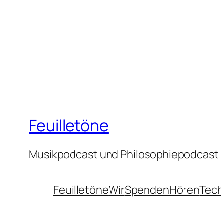
Feuilletöne
Musikpodcast und Philosophiepodcast
Feuilletöne
Wir
Spenden
Hören
Tec