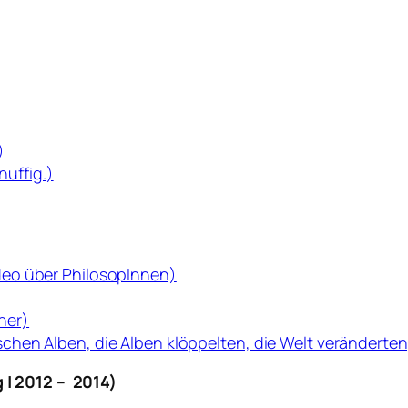
)
nuffig.)
deo über PhilosopInnen)
cher)
hen Alben, die Alben klöppelten, die Welt veränderten
 | 2012 – 2014)