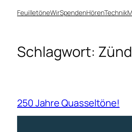
Zum
Feuilletöne
Wir
Spenden
Hören
Technik
M
Inhalt
springen
Schlagwort:
Zünd
250 Jahre Quasseltöne!