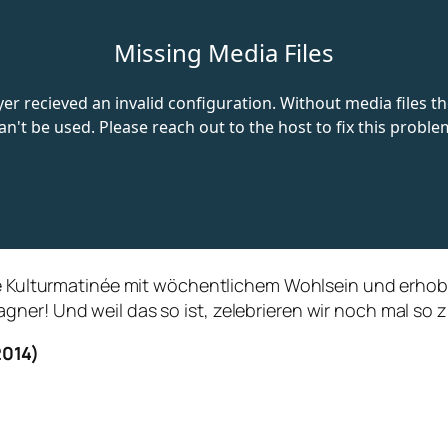
re Kulturmatinée mit wöchentlichem Wohlsein und erhob
er! Und weil das so ist, zelebrieren wir noch mal so zie
2014)