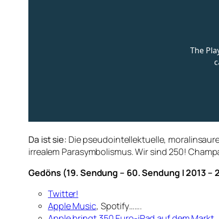
Da ist sie:
Die pseudointellektuelle, moralinsau
irrealem Parasymbolismus. Wir sind 250! Champagn
Gedöns (19. S
endung – 60. Sendung | 2013 – 
Twitter!
Apple Music
, Spotify…….
Apple bringt 350 Euro-iPad auf dem Markt