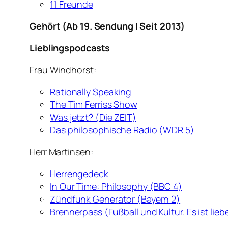
11 Freunde
Gehört (Ab 19. Sendung | Seit 2013)
Lieblingspodcasts
Frau Windhorst:
Rationally Speaking
The Tim Ferriss Show
Was jetzt? (Die ZEIT)
Das philosophische Radio (WDR 5)
Herr Martinsen:
Herrengedeck
In Our Time: Philosophy (BBC 4)
Zündfunk Generator (Bayern 2)
Brennerpass (Fußball und Kultur. Es ist lieb