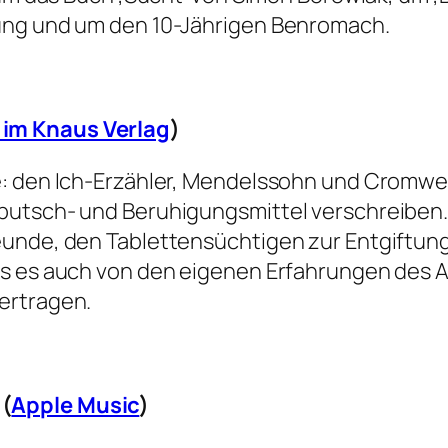
ung und um den 10-Jährigen Benromach.
 im Knaus Verlag
)
: den Ich-Erzähler, Mendelssohn und Cromwell
putsch- und Beruhigungsmittel verschreiben.
unde, den Tablettensüchtigen zur Entgiftung i
s es auch von den eigenen Erfahrungen des Au
ertragen.
 (
Apple Music
)