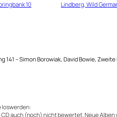
pringbank 10
Lindberg, Wild Germa
g 141 – Simon Borowiak, David Bowie, Zweit
e loswerden:
e CD auch (noch) nicht bewertet. Neue Alben 