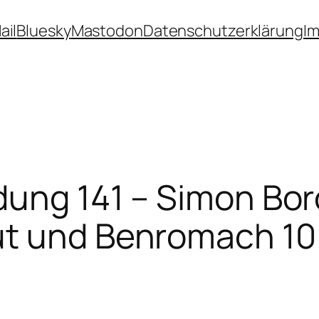
ail
Bluesky
Mastodon
Datenschutzerklärung
I
dung 141 – Simon Bor
ut und Benromach 10