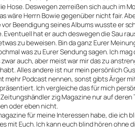
die Hose. Deswegen zerreißen sich auch im M
as wäre Herrn Bowie gegenüber nicht fair. Abe
ke vor Beendigung seines Albums wusste er sc
 Eventuell hat er auch deswegen die Sau raus
etwas zu beweisen. Bin da ganz Eurer Meinun
ochmal was zu Eurer Sendung sagen. Ich mag di
 zwar auch, aber meist war mir das zu anstren
rt habt. Alles andere ist nur mein persönlich G
ht mehr Podcast nennen, sonst gibts Ärger mit 
äsentiert. Ich vergleiche das für mich persö
im Zeitungshändler zig Magazine nur auf der
sen oder eben nicht.
magazine für meine Interessen habe, die ich bli
 es mit Euch. Ich kann euch blind hören ohne