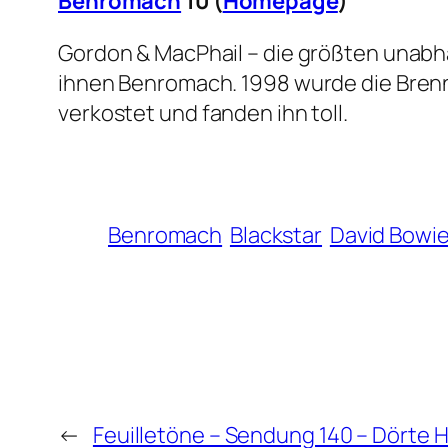
Benromach
10 (
Homepage
)
Gordon & MacPhail – die größten unabhä
ihnen Benromach. 1998 wurde die Brenner
verkostet und fanden ihn toll.
Benromach
Blackstar
David Bowi
←
Feuilletöne – Sendung 140 – Dörte 