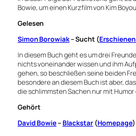
Bowie, um einen Kurzfilm von Kim Boyo
Gelesen
Simon Borowiak
– Sucht (
Erschienen
In diesem Buch geht es um drei Freunde
nichts voneinander wissen und ihm Auf
gehen, so beschließen seine beiden Fre
besondere an diesem Buch ist aber, das
die schlimmsten Sachen nur mit Humor 
Gehört
David Bowie
–
Blackstar
(
Homepage
)