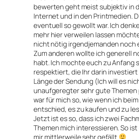
bewerten geht meist subjektiv in 
Internet und in den Printmedien. D
eventuell so gewollt war. Ich den
mehr hier verweilen lassen möchte.
nicht nötig irgendjemanden noch 
Zum anderen wollte ich generell n
habt. Ich mochte euch zu Anfang s
respektiert, die Ihr darin investie
Länge der Sendung (Ich will es nic
unaufgeregter sehr gute Themen pr
war für mich so, wie wenn ich be
entschied, es zu kaufen und zu le
Jetzt ist es so, dass ich zwei Fach
Themen mich interessieren. So ist
mir mittlerweile sehr gefällt