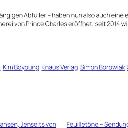
ngigen Abfüller – haben nun also auch eine e
ei von Prince Charles eröffnet, seit 2014 wir
e
Kim Boyoung
Knaus Verlag
Simon Borowiak
Hansen, Jenseits von
Feuilletöne – Sendun