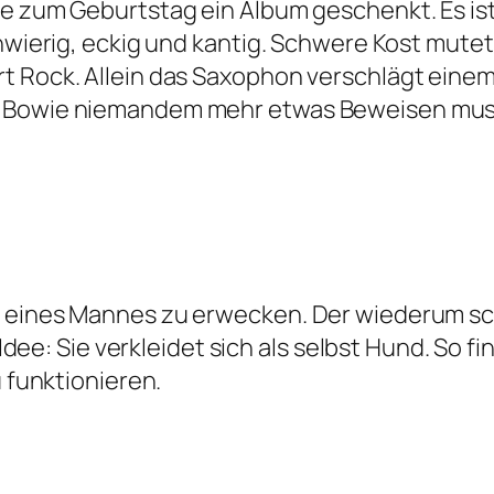
ie zum Geburtstag ein Album geschenkt. Es ist
chwierig, eckig und kantig. Schwere Kost mutet
rt Rock. Allein das Saxophon verschlägt eine
 Bowie niemandem mehr etwas Beweisen musst
t eines Mannes zu erwecken. Der wiederum sch
 Idee: Sie verkleidet sich als selbst Hund. So fi
u funktionieren.