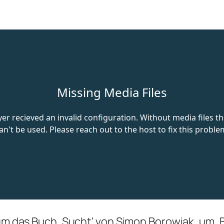
 um das Buch ‚Sucht‘ von Simon Borowiak, um ‚