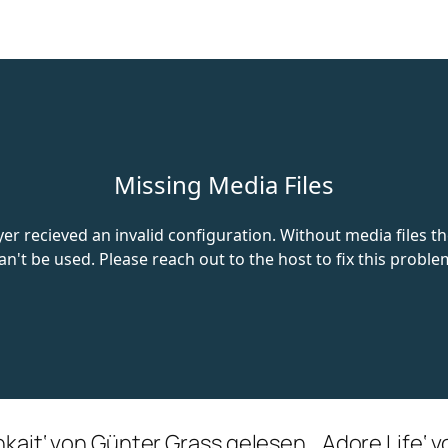
hkait‘ von Günter Grass gelesen, ‚Adore Life‘