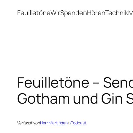
Zum
Feuilletöne
Wir
Spenden
Hören
Technik
M
Inhalt
springen
Feuilletöne – Sen
Gotham und Gin S
Verfasst von
Herr Martinsen
in
Podcast