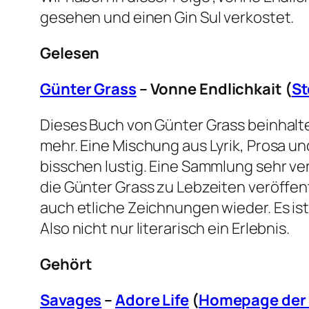
gesehen und einen Gin Sul verkostet.
Gelesen
Günter Grass
– Vonne Endlichkait (
St
Dieses Buch von Günter Grass beinhalt
mehr. Eine Mischung aus Lyrik, Prosa und 
bisschen lustig. Eine Sammlung sehr ver
die Günter Grass zu Lebzeiten veröffen
auch etliche Zeichnungen wieder. Es ist
Also nicht nur literarisch ein Erlebnis.
Gehört
Savages
–
Adore Life
(
Homepage der