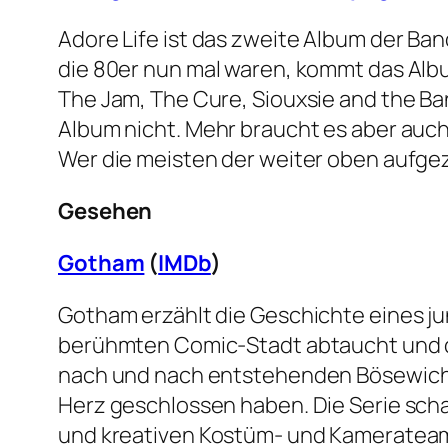
Adore Life ist das zweite Album der Ban
die 80er nun mal waren, kommt das Albu
The Jam, The Cure, Siouxsie and the Ba
Album nicht. Mehr braucht es aber auch nic
Wer die meisten der weiter oben aufge
Gesehen
Gotham
(
IMDb
)
Gotham erzählt die Geschichte eines ju
berühmten Comic-Stadt abtaucht und dab
nach und nach entstehenden Bösewichte
Herz geschlossen haben. Die Serie sch
und kreativen Kostüm- und Kamerateam