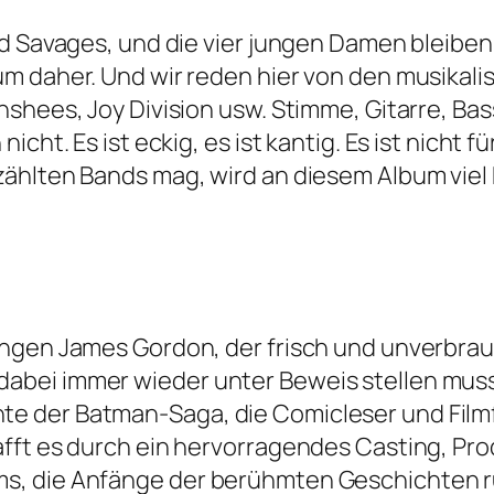
d Savages, und die vier jungen Damen bleiben s
m daher. Und wir reden hier von den musikalis
nshees, Joy Division usw. Stimme, Gitarre, Ba
ht. Es ist eckig, es ist kantig. Es ist nicht für 
zählten Bands mag, wird an diesem Album viel
ngen James Gordon, der frisch und unverbrauch
ei immer wieder unter Beweis stellen muss, da
 der Batman-Saga, die Comicleser und Filmf
afft es durch ein hervorragendes Casting, P
s, die Anfänge der berühmten Geschichten 