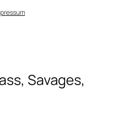
mpressum
rass, Savages,