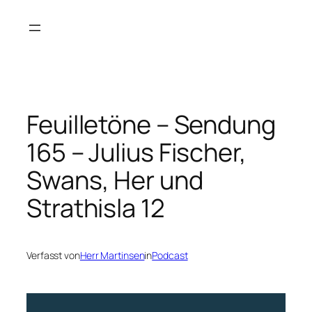
Zum
Inhalt
springen
Feuilletöne – Sendung
165 – Julius Fischer,
Swans, Her und
Strathisla 12
Verfasst von
Herr Martinsen
in
Podcast