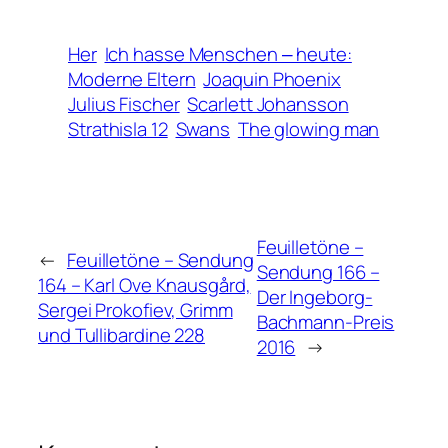
Her
Ich hasse Menschen ‒ heute:
Moderne Eltern
Joaquin Phoenix
Julius Fischer
Scarlett Johansson
Strathisla 12
Swans
The glowing man
Feuilletöne –
←
Feuilletöne – Sendung
Sendung 166 –
164 – Karl Ove Knausgård,
Der Ingeborg-
Sergei Prokofiev, Grimm
Bachmann-Preis
und Tullibardine 228
2016
→