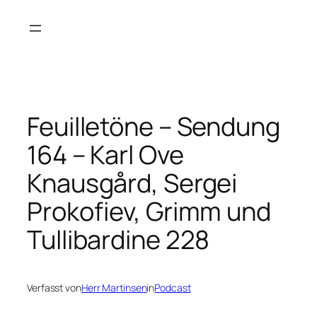
Zum
Inhalt
springen
Feuilletöne – Sendung
164 – Karl Ove
Knausgård, Sergei
Prokofiev, Grimm und
Tullibardine 228
Verfasst von
Herr Martinsen
in
Podcast