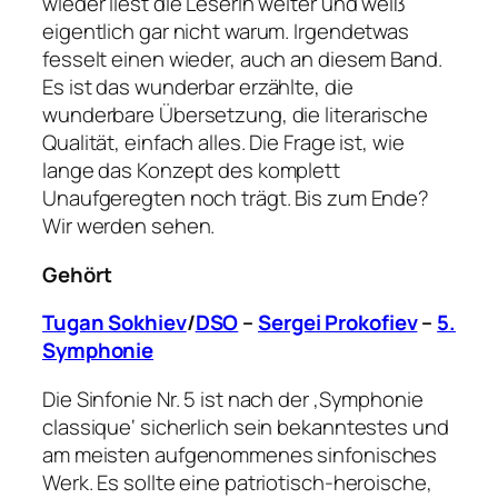
wieder liest die Leserin weiter und weiß
eigentlich gar nicht warum. Irgendetwas
fesselt einen wieder, auch an diesem Band.
Es ist das wunderbar erzählte, die
wunderbare Übersetzung, die literarische
Qualität, einfach alles. Die Frage ist, wie
lange das Konzept des komplett
Unaufgeregten noch trägt. Bis zum Ende?
Wir werden sehen.
Gehört
Tugan Sokhiev
/
DSO
–
Sergei Prokofiev
–
5.
Symphonie
Die Sinfonie Nr. 5 ist nach der ‚Symphonie
classique‘ sicherlich sein bekanntestes und
am meisten aufgenommenes sinfonisches
Werk. Es sollte eine patriotisch-heroische,