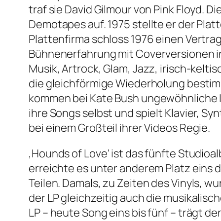
traf sie David Gilmour von Pink Floyd. D
Demotapes auf. 1975 stellte er der Plat
Plattenfirma schloss 1976 einen Vertrag
Bühnenerfahrung mit Coverversionen in 
Musik, Artrock, Glam, Jazz, irisch-kel
die gleichförmige Wiederholung bestim
kommen bei Kate Bush ungewöhnliche Ins
ihre Songs selbst und spielt Klavier, Sy
bei einem Großteil ihrer Videos Regie.
‚Hounds of Love‘ ist das fünfte Studioal
erreichte es unter anderem Platz eins 
Teilen. Damals, zu Zeiten des Vinyls, wu
der LP gleichzeitig auch die musikalisc
LP – heute Song eins bis fünf – trägt d