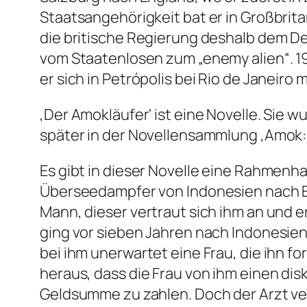
Staatsangehörigkeit bat er in Großbrit
die britische Regierung deshalb dem De
vom Staatenlosen zum „enemy alien“. 19
er sich in Petrópolis bei Rio de Janeiro
‚Der Amokläufer‘ ist eine Novelle. Sie w
später in der Novellensammlung ‚Amok: 
Es gibt in dieser Novelle eine Rahmenh
Überseedampfer von Indonesien nach E
Mann, dieser vertraut sich ihm an und er
ging vor sieben Jahren nach Indonesien
bei ihm unerwartet eine Frau, die ihn fo
heraus, dass die Frau von ihm einen di
Geldsumme zu zahlen. Doch der Arzt ve