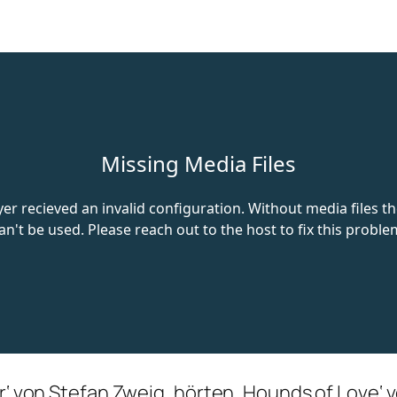
er‘ von Stefan Zweig, hörten ‚Hounds of Love‘ 