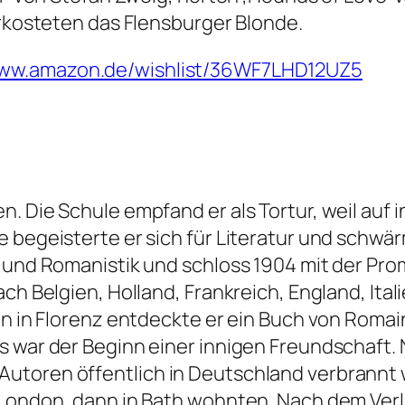
erkosteten das Flensburger Blonde.
www.amazon.de/wishlist/36WF7LHD12UZ5
. Die Schule empfand er als Tortur, weil auf 
e begeisterte er sich für Literatur und schwä
 und Romanistik und schloss 1904 mit der Prom
ch Belgien, Holland, Frankreich, England, Ital
in in Florenz entdeckte er ein Buch von Romai
Es war der Beginn einer innigen Freundschaft
utoren öffentlich in Deutschland verbrannt 
 London, dann in Bath wohnten. Nach dem Verl