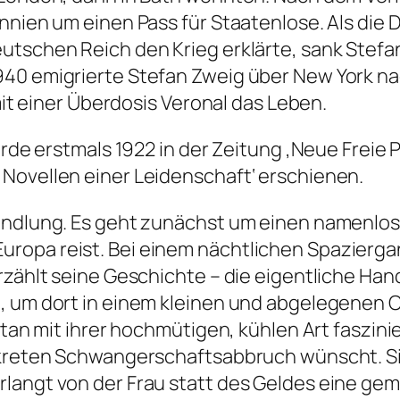
annien um einen Pass für Staatenlose. Als die
utschen Reich den Krieg erklärte, sank Stefa
40 emigrierte Stefan Zweig über New York nac
 mit einer Überdosis Veronal das Leben.
urde erstmals 1922 in der Zeitung ‚Neue Freie 
Novellen einer Leidenschaft‘ erschienen.
andlung. Es geht zunächst um einen namenlose
uropa reist. Bei einem nächtlichen Spazierg
zählt seine Geschichte – die eigentliche Handl
, um dort in einem kleinen und abgelegenen Or
rtan mit ihrer hochmütigen, kühlen Art faszinie
skreten Schwangerschaftsabbruch wünscht. Sie 
rlangt von der Frau statt des Geldes eine ge