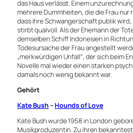
das Haus verlässt. Einem unzurechnungsf
mehrere Dummheiten, die die Frau nur no
dass ihre Schwangerschaft publik wird, v
stirbt qualvoll. Als der Ehemann der Tot
demselben Schiff Indonesien in Richtun
Todesursache der Frau angestellt werden
„merkwürdigen Unfall“, der sich beim E
Novelle mal wieder einen starken psych
damals noch wenig bekannt war.
Gehört
Kate Bush
–
Hounds of Love
Kate Bush wurde 1958 in London geboren.
Musikproduzentin. Zu ihren bekannteste