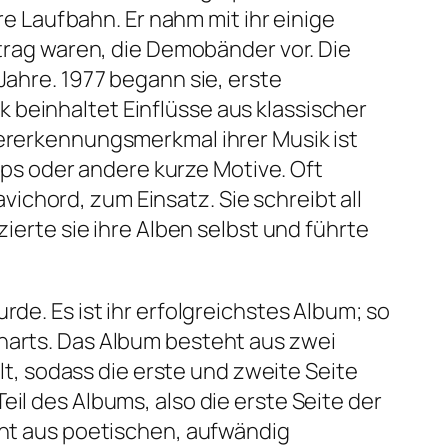
hre Laufbahn. Er nahm mit ihr einige
rtrag waren, die Demobänder vor. Die
Jahre. 1977 begann sie, erste
 beinhaltet Einflüsse aus klassischer
dererkennungsmerkmal ihrer Musik ist
s oder andere kurze Motive. Oft
chord, zum Einsatz. Sie schreibt all
zierte sie ihre Alben selbst und führte
de. Es ist ihr erfolgreichstes Album; so
Charts. Das Album besteht aus zwei
ilt, sodass die erste und zweite Seite
il des Albums, also die erste Seite der
teht aus poetischen, aufwändig