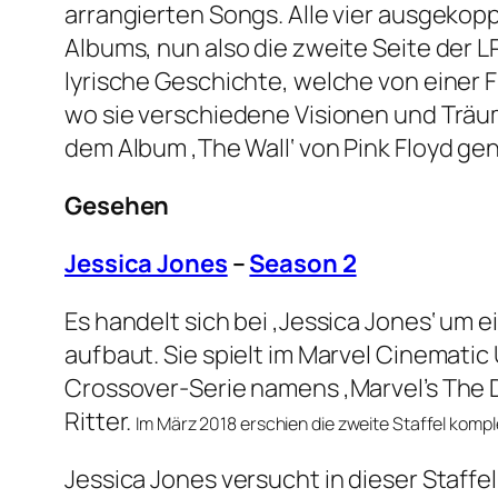
arrangierten Songs. Alle vier ausgekop
Albums, nun also die zweite Seite der L
lyrische Geschichte, welche von einer 
wo sie verschiedene Visionen und Träum
dem Album ‚The Wall‘ von Pink Floyd gen
Gesehen
Jessica Jones
–
Season 2
Es handelt sich bei ‚Jessica Jones‘ um 
aufbaut. Sie spielt im Marvel Cinematic 
Crossover-Serie namens ‚Marvel’s The 
Ritter.
Im März 2018 erschien die zweite Staffel komplet
Jessica Jones versucht in dieser Staff