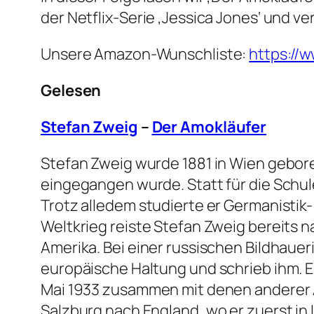
der Netflix-Serie ‚Jessica Jones‘ und v
Unsere Amazon-Wunschliste:
https://
Gelesen
Stefan Zweig
–
Der Amokläufer
Stefan Zweig wurde 1881 in Wien geboren
eingegangen wurde. Statt für die Schul
Trotz alledem studierte er Germanistik-
Weltkrieg reiste Stefan Zweig bereits na
Amerika. Bei einer russischen Bildhauer
europäische Haltung und schrieb ihm. 
Mai 1933 zusammen mit denen anderer A
Salzburg nach England, wo er zuerst in