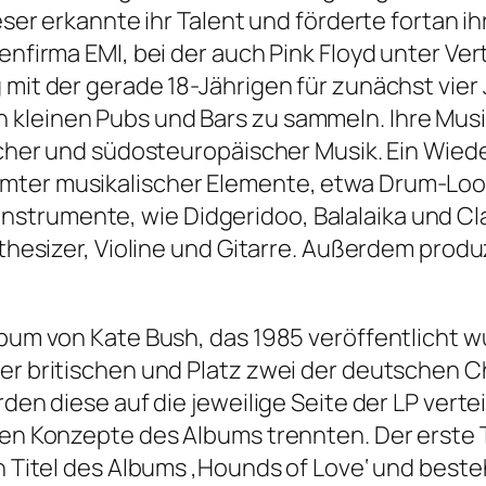
ieser erkannte ihr Talent und förderte fortan i
tenfirma EMI, bei der auch Pink Floyd unter Ve
 mit der gerade 18-Jährigen für zunächst vier 
kleinen Pubs und Bars zu sammeln. Ihre Musik
tischer und südosteuropäischer Musik. Ein Wie
mter musikalischer Elemente, etwa Drum-Loop
trumente, wie Didgeridoo, Balalaika und Clavi
nthesizer, Violine und Gitarre. Außerdem produ
bum von Kate Bush, das 1985 veröffentlicht wur
der britischen und Platz zwei der deutschen 
rden diese auf die jeweilige Seite der LP verte
hen Konzepte des Albums trennten. Der erste Te
en Titel des Albums ‚Hounds of Love‘ und bes