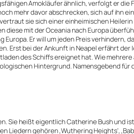
ähigen Amokläufer ähnlich, verfolgt er die F
ch mehr davor abschrecken, sich auf ihn einzul
ertraut sie sich einer einheimischen Heilerin a
en diese mit der Oceania nach Europa überführe
g Europa. Er will um jeden Preis verhindern,
. Erst bei der Ankunft in Neapel erfährt der 
ntladen des Schiffs ereignet hat. Wie mehrer
ologischen Hintergrund. Namensgebend für die
 Sie heißt eigentlich Catherine Bush und ist
n Liedern gehören ‚Wuthering Heights‘, ‚Babo