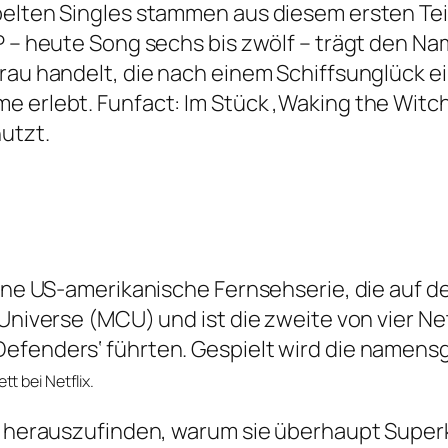
pelten Singles stammen aus diesem ersten Teil
P – heute Song sechs bis zwölf – trägt den Na
Frau handelt, die nach einem Schiffsunglück e
e erlebt. Funfact: Im Stück ‚Waking the Witc
utzt.
eine US-amerikanische Fernsehserie, die auf d
Universe (MCU) und ist die zweite von vier Netf
Defenders‘ führten. Gespielt wird die namen
t bei Netflix.
el herauszufinden, warum sie überhaupt Superk