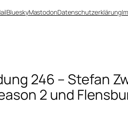
ail
Bluesky
Mastodon
Datenschutzerklärung
I
dung 246 – Stefan Zw
Season 2 und Flensbu