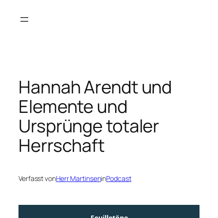
Zum
Inhalt
springen
Hannah Arendt und
Elemente und
Ursprünge totaler
Herrschaft
Verfasst von
Herr Martinsen
in
Podcast