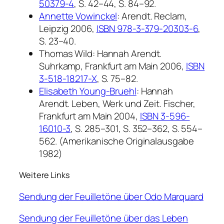
50379-4
, S. 42–44, S. 84–92.
Annette Vowinckel
:
Arendt.
Reclam,
Leipzig 2006,
ISBN 978-3-379-20303-6
,
S. 23–40.
Thomas Wild:
Hannah Arendt.
Suhrkamp, Frankfurt am Main 2006,
ISBN
3-518-18217-X
, S. 75–82.
Elisabeth Young-Bruehl
:
Hannah
Arendt. Leben, Werk und Zeit.
Fischer,
Frankfurt am Main 2004,
ISBN 3-596-
16010-3
, S. 285–301, S. 352–362, S. 554–
562. (Amerikanische Originalausgabe
1982)
Weitere Links
Sendung der Feuilletöne über Odo Marquard
Sendung der Feuilletöne über das Leben