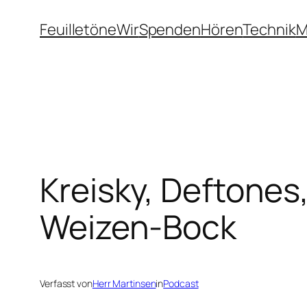
Zum
Feuilletöne
Wir
Spenden
Hören
Technik
M
Inhalt
springen
Kreisky, Deftones
Weizen-Bock
Verfasst von
Herr Martinsen
in
Podcast