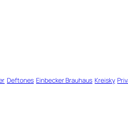
er
Deftones
Einbecker Brauhaus
Kreisky
Pri