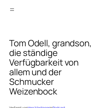
Zum
Inhalt
springen
Tom Odell, grandson,
die ständige
Verfügbarkeit von
allem und der
Schmucker
Weizenbock
Verfasst von
Herr Martinsen
in
Podcast