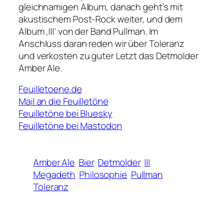
gleichnamigen Album, danach geht’s mit
akustischem Post-Rock weiter, und dem
Album ‚III‘ von der Band Pullman. Im
Anschluss daran reden wir über Toleranz
und verkosten zu guter Letzt das Detmolder
Amber Ale.
Feuilletoene.de
Mail an die Feuilletöne
Feuilletöne bei Bluesky
Feuilletöne bei Mastodon
Amber Ale
Bier
Detmolder
III
Megadeth
Philosophie
Pullman
Toleranz