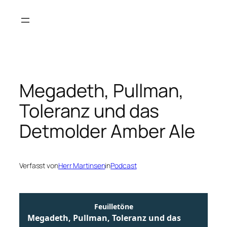
Zum
Inhalt
springen
Megadeth, Pullman,
Toleranz und das
Detmolder Amber Ale
Verfasst von
Herr Martinsen
in
Podcast