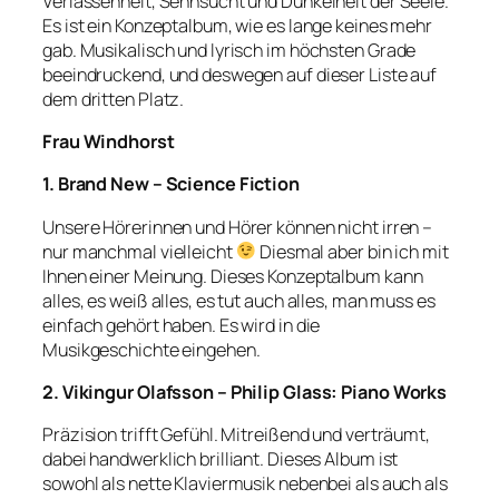
Verlassenheit, Sehnsucht und Dunkelheit der Seele.
Es ist ein Konzeptalbum, wie es lange keines mehr
gab. Musikalisch und lyrisch im höchsten Grade
beeindruckend, und deswegen auf dieser Liste auf
dem dritten Platz.
Frau Windhorst
1. Brand New – Science Fiction
Unsere Hörerinnen und Hörer können nicht irren –
nur manchmal vielleicht
Diesmal aber bin ich mit
Ihnen einer Meinung. Dieses Konzeptalbum kann
alles, es weiß alles, es tut auch alles, man muss es
einfach gehört haben. Es wird in die
Musikgeschichte eingehen.
2. Vikingur Olafsson – Philip Glass: Piano Works
Präzision trifft Gefühl. Mitreißend und verträumt,
dabei handwerklich brilliant. Dieses Album ist
sowohl als nette Klaviermusik nebenbei als auch als