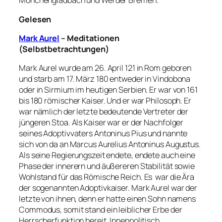
Mönchengladbach und Werder Bremen.
Gelesen
Mark Aurel
– Meditationen
(Selbstbetrachtungen)
Mark Aurel wurde am 26. April 121 in Rom geboren
und starb am 17. März 180 entweder in Vindobona
oder in Sirmium im heutigen Serbien. Er war von 161
bis 180 römischer Kaiser. Und er war Philosoph. Er
war nämlich der letzte bedeutende Vertreter der
jüngeren Stoa. Als Kaiser war er der Nachfolger
seines Adoptivvaters Antoninus Pius und nannte
sich von da an Marcus Aurelius Antoninus Augustus.
Als seine Regierungszeit endete, endete auch eine
Phase der innerern und äußereren Stabilität sowie
Wohlstand für das Römische Reich. Es war die Ära
der sogenannten Adoptivkaiser. Mark Aurel war der
letzte von ihnen, denn er hatte einen Sohn namens
Commodus, somit stand ein leiblicher Erbe der
Herrscherfunktion bereit. Innenpolitisch