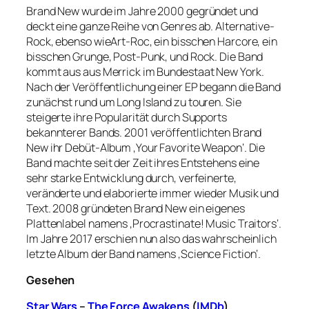
Brand New wurde im Jahre 2000 gegründet und
deckt eine ganze Reihe von Genres ab. Alternative-
Rock, ebenso wieArt-Roc, ein bisschen Harcore, ein
bisschen Grunge, Post-Punk, und Rock. Die Band
kommt aus aus Merrick im Bundestaat New York.
Nach der Veröffentlichung einer EP begann die Band
zunächst rund um Long Island zu touren. Sie
steigerte ihre Popularität durch Supports
bekannterer Bands. 2001 veröffentlichten Brand
New ihr Debüt-Album ‚Your Favorite Weapon‘. Die
Band machte seit der Zeit ihres Entstehens eine
sehr starke Entwicklung durch, verfeinerte,
veränderte und elaborierte immer wieder Musik und
Text. 2008 gründeten Brand New ein eigenes
Plattenlabel namens ‚Procrastinate! Music Traitors‘.
Im Jahre 2017 erschien nun also das wahrscheinlich
letzte Album der Band namens ‚Science Fiction‘.
Gesehen
Star Wars
–
The Force Awakens
(
IMDb
)