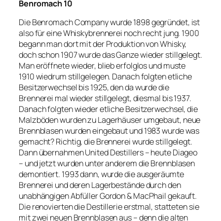
Benromach 10
Die Benromach Company wurde 1898 gegründet, ist
also für eine Whiskybrennerei noch recht jung. 1900
begann man dort mit der Produktion von Whisky,
doch schon 1907 wurde das Ganze wieder stillgelegt.
Man eröffnete wieder, blieb erfolglos und muste
1910 wiedrum stillgelegen. Danach folgten etliche
Besitzerwechsel bis 1925, den da wurde die
Brennerei mal wieder stillgelegt, diesmal bis 1937.
Danach folgten wieder etliche Besitzerwechsel, die
Malzböden wurden zu Lagerhäuser umgebaut, neue
Brennblasen wurden eingebaut und 1983 wurde was
gemacht? Richtig, die Brennerei wurde stillgelegt.
Dann übernahmen United Destillers – heute Diageo
– und jetzt wurden unter anderem die Brennblasen
demontiert. 1993 dann, wurde die ausgeräumte
Brennerei und deren Lagerbestände durch den
unabhängigen Abfüller Gordon & MacPhail gekauft.
Die renovierten die Destillerie erstmal, statteten sie
mit zwei neuen Brennblasen aus – denn die alten