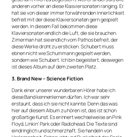
anderen vorher an diese Klasviersonaten ranging. Er
hat sie von dieser immer forwährenden Innerlichkeit
befreit mit der diese Klaviersonaten gern gespielt
werden. In diesem Fall bekommen diese
Klaviersonaten endlich die Luft, die sie brauchen.
Zimerman hat sie endlich vom Pathos befreit, der
diese Werke droht zu ersticken. Schubert muss
ebnen nicht wie Schummann gespielt werden,
sondern wie Schubert. Ich bin begeistert, deswegen
ist dieses Album auf dem zweiten Platz.
3. Brand New – Science Fiction
Dank einer unserer wunderbaren Hörer habe ich
diese Band kennenlernen dürfen. Ich war sehr
erstaunt, dass ich sie nicht kannte. Denn das was
hier auf diesem Album zu hören ist, das ist schon
großartige Kunst. Es erinnert wechselweise an Pink
Floyd, Linkin‘ Park oder Radiohead. Die Texte sind
eindringlich und schmerzhaft. Sie handeln von