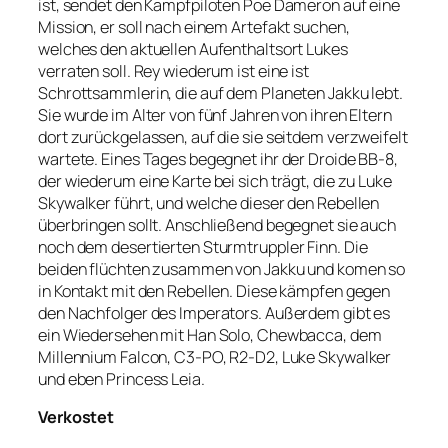
ist, sendet den Kampfpiloten Poe Dameron auf eine
Mission, er soll nach einem Artefakt suchen,
welches den aktuellen Aufenthaltsort Lukes
verraten soll. Rey wiederum ist eine ist
Schrottsammlerin, die auf dem Planeten Jakku lebt.
Sie wurde im Alter von fünf Jahren von ihren Eltern
dort zurückgelassen, auf die sie seitdem verzweifelt
wartete. Eines Tages begegnet ihr der Droide BB-8,
der wiederum eine Karte bei sich trägt, die zu Luke
Skywalker führt, und welche dieser den Rebellen
überbringen sollt. Anschließend begegnet sie auch
noch dem desertierten Sturmtruppler Finn. Die
beiden flüchten zusammen von Jakku und komen so
in Kontakt mit den Rebellen. Diese kämpfen gegen
den Nachfolger des Imperators. Außerdem gibt es
ein Wiedersehen mit Han Solo, Chewbacca, dem
Millennium Falcon, C3-PO, R2-D2, Luke Skywalker
und eben Princess Leia.
Verkostet