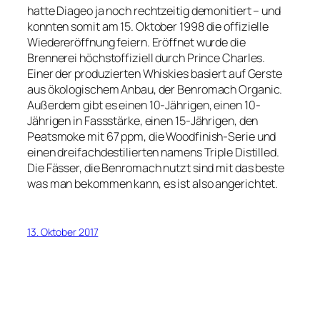
hatte Diageo ja noch rechtzeitig demonitiert – und
konnten somit am 15. Oktober 1998 die offizielle
Wiedereröffnung feiern. Eröffnet wurde die
Brennerei höchstoffiziell durch Prince Charles.
Einer der produzierten Whiskies basiert auf Gerste
aus ökologischem Anbau, der Benromach Organic.
Außerdem gibt es einen 10-Jährigen, einen 10-
Jährigen in Fassstärke, einen 15-Jährigen, den
Peatsmoke mit 67 ppm, die Woodfinish-Serie und
einen dreifachdestilierten namens Triple Distilled.
Die Fässer, die Benromach nutzt sind mit das beste
was man bekommen kann, es ist also angerichtet.
13. Oktober 2017