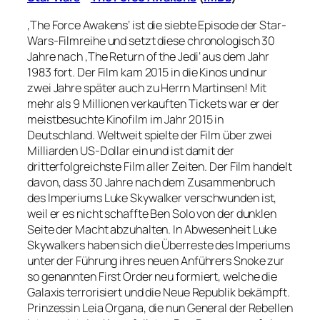
‚The Force Awakens‘ ist die siebte Episode der Star-
Wars-Filmreihe und setzt diese chronologisch 30
Jahre nach ‚The Return of the Jedi‘ aus dem Jahr
1983 fort. Der Film kam 2015 in die Kinos und nur
zwei Jahre später auch zu Herrn Martinsen! Mit
mehr als 9 Millionen verkauften Tickets war er der
meistbesuchte Kinofilm im Jahr 2015 in
Deutschland. Weltweit spielte der Film über zwei
Milliarden US-Dollar ein und ist damit der
dritterfolgreichste Film aller Zeiten. Der Film handelt
davon, dass 30 Jahre nach dem Zusammenbruch
des Imperiums Luke Skywalker verschwunden ist,
weil er es nicht schaffte Ben Solo von der dunklen
Seite der Macht abzuhalten. In Abwesenheit Luke
Skywalkers haben sich die Überreste des Imperiums
unter der Führung ihres neuen Anführers Snoke zur
so genannten First Order neu formiert, welche die
Galaxis terrorisiert und die Neue Republik bekämpft.
Prinzessin Leia Organa, die nun General der Rebellen