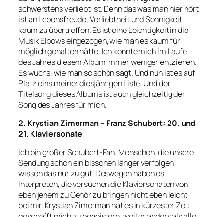
schwerstens verliebt ist. Denn das was man hier hört
ist an Lebensfreude, Verliebtheit und Sonnigkeit
kaum zu übertreffen. Es ist eine Leichtigkeit in die
Musik Elbows eingezogen, wie man es kaum für
möglich gehalten hätte. Ich konnte mich im Laufe
des Jahres diesem Album immer weniger entziehen.
Es wuchs, wie man so schön sagt. Und nun ist es auf
Platz eins meiner diesjährigen Liste. Und der
Titelsong dieses Albums ist auch gleichzeitig der
Song des Jahres für mich.
2. Krystian Zimerman – Franz Schubert: 20. und
21. Klaviersonate
Ich bin großer Schubert-Fan. Menschen, die unsere
Sendung schon ein bisschen länger verfolgen
wissen das nur zu gut. Deswegen haben es
Interpreten, die versuchen die Klaviersonaten von
eben jenem zu Gehör zu bringen nicht eben leicht
bei mir. Krystian Zimerman hat es in kürzester Zeit
geschafft mich zu begeistern, weil er anders als alle