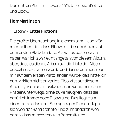
Den dritten Platz mit jeweils 14% teilen sich Kettcar
und Elbow.
Herr Martinsen
1. Elbow – Little Fictions
Die größte Überraschung in diesem Jahr – auch für
mich selber – ist, dass Elbow mit diesem Album auf
dem ersten Platz landete. Als wir es besprochen
haben war ich zwar echt angetan von diesem Album,
aber, dass es dieses Album auf die Liste der Alben
des Jahres schaffen würde und dann auch noch bei
mir auf dem ersten Platz landen würde, das hatte ich
nun wirklich nicht erwartet. Elbow ist auf diesem
Album lyrisch und musikalisch ein wenig auf neuen
Pfaden unterwegs, ohne zu verleugnen, dass sie
natürlich immer noch Elbow sind. Das liegt zum
einen daran, dass der Schlagzeuger Richard Jupp
sich von der Band trennte, und zum anderen wohl
daran, dass mindestens ein Bandmitglied