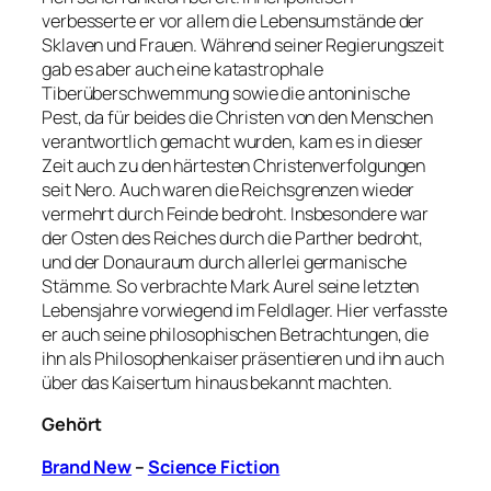
verbesserte er vor allem die Lebensumstände der
Sklaven und Frauen. Während seiner Regierungszeit
gab es aber auch eine katastrophale
Tiberüberschwemmung sowie die antoninische
Pest, da für beides die Christen von den Menschen
verantwortlich gemacht wurden, kam es in dieser
Zeit auch zu den härtesten Christenverfolgungen
seit Nero. Auch waren die Reichsgrenzen wieder
vermehrt durch Feinde bedroht. Insbesondere war
der Osten des Reiches durch die Parther bedroht,
und der Donauraum durch allerlei germanische
Stämme. So verbrachte Mark Aurel seine letzten
Lebensjahre vorwiegend im Feldlager. Hier verfasste
er auch seine philosophischen Betrachtungen, die
ihn als Philosophenkaiser präsentieren und ihn auch
über das Kaisertum hinaus bekannt machten.
Gehört
Brand New
–
Science Fiction