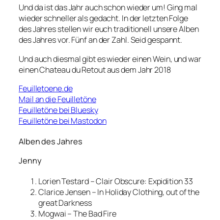
Und da ist das Jahr auch schon wieder um! Ging mal
wieder schneller als gedacht. In der letzten Folge
des Jahres stellen wir euch traditionell unsere Alben
des Jahres vor. Fünf an der Zahl. Seid gespannt.
Und auch diesmal gibt es wieder einen Wein, und war
einen Chateau du Retout aus dem Jahr 2018
Feuilletoene.de
Mail an die Feuilletöne
Feuilletöne bei Bluesky
Feuilletöne bei Mastodon
Alben des Jahres
Jenny
Lorien Testard – Clair Obscure: Expidition 33
Clarice Jensen – In Holiday Clothing, out of the
great Darkness
Mogwai – The Bad Fire