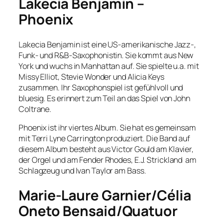
Lakecia Benjamin –
Phoenix
Lakecia Benjamin ist eine US-amerikanische Jazz-,
Funk- und R&B-Saxophonistin. Sie kommt aus New
York und wuchs in Manhattan auf. Sie spielte u.a. mit
Missy Elliot, Stevie Wonder und Alicia Keys
zusammen. Ihr Saxophonspiel ist gefühlvoll und
bluesig. Es erinnert zum Teil an das Spiel von John
Coltrane.
Phoenix ist ihr viertes Album. Sie hat es gemeinsam
mit Terri Lyne Carrington produziert. Die Band auf
diesem Album besteht aus Victor Gould am Klavier,
der Orgel und am Fender Rhodes, E.J. Strickland am
Schlagzeug und Ivan Taylor am Bass.
Marie-Laure Garnier/Célia
Oneto Bensaid/Quatuor