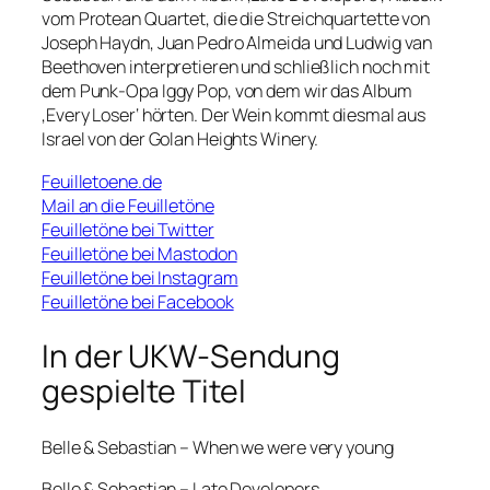
vom Protean Quartet, die die Streichquartette von
Joseph Haydn, Juan Pedro Almeida und Ludwig van
Beethoven interpretieren und schließlich noch mit
dem Punk-Opa Iggy Pop, von dem wir das Album
‚Every Loser‘ hörten. Der Wein kommt diesmal aus
Israel von der Golan Heights Winery.
Feuilletoene.de
Mail an die Feuilletöne
Feuilletöne bei Twitter
Feuilletöne bei Mastodon
Feuilletöne bei Instagram
Feuilletöne bei Facebook
In der UKW-Sendung
gespielte Titel
Belle & Sebastian – When we were very young
Belle & Sebastian – Late Developers