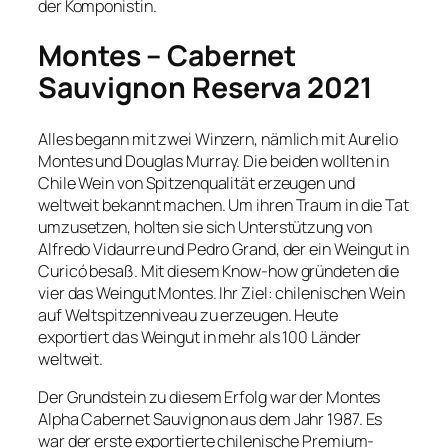
der Komponistin.
Montes – Cabernet
Sauvignon Reserva 2021
Alles begann mit zwei Winzern, nämlich mit Aurelio
Montes und Douglas Murray. Die beiden wollten in
Chile Wein von Spitzenqualität erzeugen und
weltweit bekannt machen. Um ihren Traum in die Tat
umzusetzen, holten sie sich Unterstützung von
Alfredo Vidaurre und Pedro Grand, der ein Weingut in
Curicó besaß. Mit diesem Know-how gründeten die
vier das Weingut Montes. Ihr Ziel: chilenischen Wein
auf Weltspitzenniveau zu erzeugen. Heute
exportiert das Weingut in mehr als 100 Länder
weltweit.
Der Grundstein zu diesem Erfolg war der Montes
Alpha Cabernet Sauvignon aus dem Jahr 1987. Es
war der erste exportierte chilenische Premium-