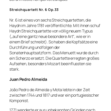
Streichquartett Nr. 6 Op.33
Nr. 6 ist eines von sechs Streichquartetten, die
Haydn im Jahre 1781 veröffentlichte. Mit ihnen schuf
Haydn Streichquartette von völlig neuem Typus
(„auf eine gantz neue besondere Art“, wie er in
einem Brief schreibt). So haben die Kopfsätze eine
Durchführung und folgen der
Sonatenhauptsatzform. Das Menuett wurde durch
ein Scherzo ersetzt. Die Quartette erregten großes
Aufsehen, besonders Mozart beeinflussten sie
stark.
Juan Pedro Almeida
João Pedro de Almeida y Mota lebte in der Zeit
zwischen 1744 und 1817 und war ein portugiesischer
Komponist.
1771 wanderte er aus unbekannten Gründen nach