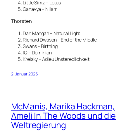
Little Simz – Lotus
Ganavya – Nilam
Thorsten
Dan Mangan – Natural Light
Richard Dwason – End of the Middle
Swans – Birthing
IQ – Dominion
Kreisky – Adieu Unstereblichkeit
2. Januar 2026
McManis, Marika Hackman,
Ameli In The Woods und die
Weltregierung