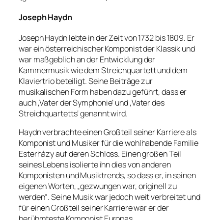
Joseph Haydn
Joseph Haydn lebte in der Zeit von 1732 bis 1809. Er
war ein österreichischer Komponist der Klassik und
war maßgeblich an der Entwicklung der
Kammermusik wie dem Streichquartett und dem
Klaviertrio beteiligt. Seine Beiträge zur
musikalischen Form haben dazu geführt, dass er
auch ‚Vater der Symphonie‘ und ‚Vater des
Streichquartetts‘ genannt wird.
Haydn verbrachte einen Großteil seiner Karriere als
Komponist und Musiker für die wohlhabende Familie
Esterházy auf deren Schloss. Einen großen Teil
seines Lebens isolierte ihn dies von anderen
Komponisten und Musiktrends, so dass er, in seinen
eigenen Worten, „gezwungen war, originell zu
werden“. Seine Musik war jedoch weit verbreitet und
für einen Großteil seiner Karriere war er der
berühmteste Komponist Europas.