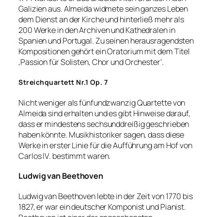
Galizien aus. Almeida widmete sein ganzes Leben
dem Dienst an der Kirche und hinterließ mehr als
200 Werke in den Archiven und Kathedralen in
Spanien und Portugal. Zu seinen herausragendsten
Kompositionen gehört ein Oratorium mit dem Titel
‚Passion für Solisten, Chor und Orchester‘.
Streichquartett Nr.1 Op. 7
Nicht weniger als fünfundzwanzig Quartette von
Almeida sind erhalten und es gibt Hinweise darauf,
dass er mindestens sechsunddreißig geschrieben
haben könnte. Musikhistoriker sagen, dass diese
Werke in erster Linie für die Aufführung am Hof von
Carlos IV. bestimmt waren.
Ludwig van Beethoven
Ludwig van Beethoven lebte in der Zeit von 1770 bis
1827, er war ein deutscher Komponist und Pianist.