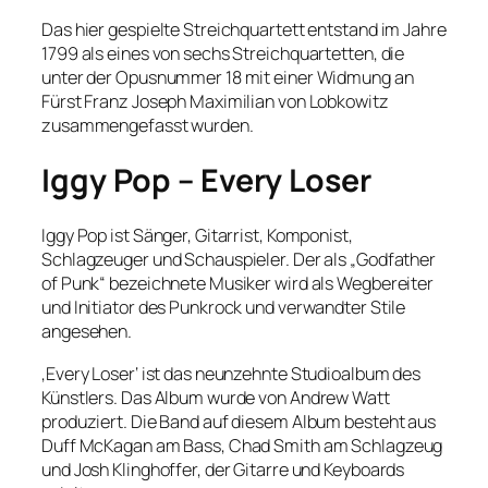
Das hier gespielte Streichquartett entstand im Jahre
1799 als eines von sechs Streichquartetten, die
unter der Opusnummer 18 mit einer Widmung an
Fürst Franz Joseph Maximilian von Lobkowitz
zusammengefasst wurden.
Iggy Pop – Every Loser
Iggy Pop ist Sänger, Gitarrist, Komponist,
Schlagzeuger und Schauspieler. Der als „Godfather
of Punk“ bezeichnete Musiker wird als Wegbereiter
und Initiator des Punkrock und verwandter Stile
angesehen.
‚Every Loser‘ ist das neunzehnte Studioalbum des
Künstlers. Das Album wurde von Andrew Watt
produziert. Die Band auf diesem Album besteht aus
Duff McKagan am Bass, Chad Smith am Schlagzeug
und Josh Klinghoffer, der Gitarre und Keyboards