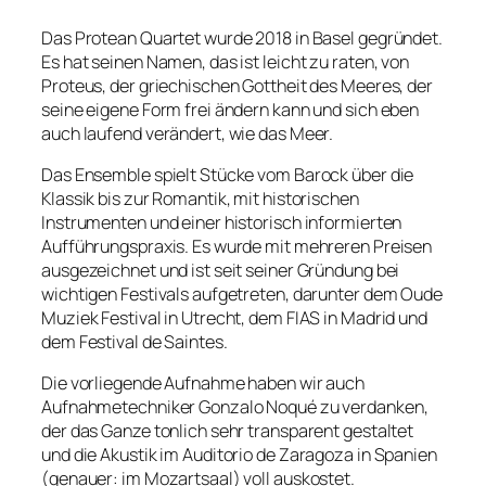
Das Protean Quartet wurde 2018 in Basel gegründet.
Es hat seinen Namen, das ist leicht zu raten, von
Proteus, der griechischen Gottheit des Meeres, der
seine eigene Form frei ändern kann und sich eben
auch laufend verändert, wie das Meer.
Das Ensemble spielt Stücke vom Barock über die
Klassik bis zur Romantik, mit historischen
Instrumenten und einer historisch informierten
Aufführungspraxis. Es wurde mit mehreren Preisen
ausgezeichnet und ist seit seiner Gründung bei
wichtigen Festivals aufgetreten, darunter dem Oude
Muziek Festival in Utrecht, dem FIAS in Madrid und
dem Festival de Saintes.
Die vorliegende Aufnahme haben wir auch
Aufnahmetechniker Gonzalo Noqué zu verdanken,
der das Ganze tonlich sehr transparent gestaltet
und die Akustik im Auditorio de Zaragoza in Spanien
(genauer: im Mozartsaal) voll auskostet.