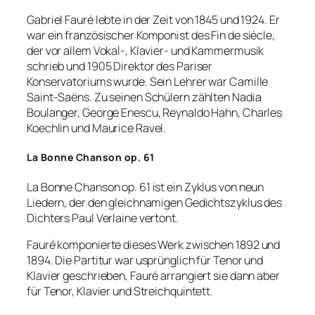
Gabriel Fauré lebte in der Zeit von 1845 und 1924. Er
war ein französischer Komponist des Fin de siècle,
der vor allem Vokal-, Klavier- und Kammermusik
schrieb und 1905 Direktor des Pariser
Konservatoriums wurde. Sein Lehrer war Camille
Saint-Saëns. Zu seinen Schülern zählten Nadia
Boulanger, George Enescu, Reynaldo Hahn, Charles
Koechlin und Maurice Ravel.
La Bonne Chanson op. 61
La Bonne Chanson op. 61 ist ein Zyklus von neun
Liedern, der den gleichnamigen Gedichtszyklus des
Dichters Paul Verlaine vertont.
Fauré komponierte dieses Werk zwischen 1892 und
1894. Die Partitur war usprünglich für Tenor und
Klavier geschrieben, Fauré arrangiert sie dann aber
für Tenor, Klavier und Streichquintett.