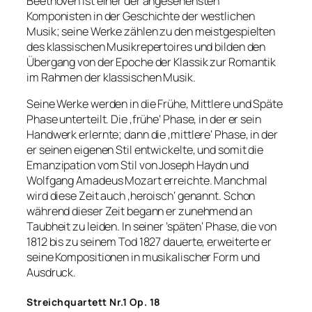
Beethoven ist einer der angesehensten
Komponisten in der Geschichte der westlichen
Musik; seine Werke zählen zu den meistgespielten
des klassischen Musikrepertoires und bilden den
Übergang von der Epoche der Klassik zur Romantik
im Rahmen der klassischen Musik.
Seine Werke werden in die Frühe, Mittlere und Späte
Phase unterteilt. Die ‚frühe‘ Phase, in der er sein
Handwerk erlernte; dann die ‚mittlere‘ Phase, in der
er seinen eigenen Stil entwickelte, und somit die
Emanzipation vom Stil von Joseph Haydn und
Wolfgang Amadeus Mozart erreichte. Manchmal
wird diese Zeit auch ‚heroisch‘ genannt. Schon
während dieser Zeit begann er zunehmend an
Taubheit zu leiden. In seiner ’späten‘ Phase, die von
1812 bis zu seinem Tod 1827 dauerte, erweiterte er
seine Kompositionen in musikalischer Form und
Ausdruck.
Streichquartett Nr.1 Op. 18