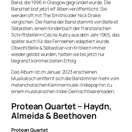
Band, die 1996 in Glasgow gegründet wurde. Die
Band hat bist jetzt elf Alben veröffentlicht. Sie
werden oft mit The Smiths oder Nick Drake
verglichen. Der Name der Band stammt von Belle et
Sébastien, einem Kinderbuch der französischen
Schriftstellerin Cécile Aubry aus dem Jahr 1965, das
später auch für das Fernsehen adaptiert wurde.
Obwohl Belle & Sebastian von Kritikern immer
wieder gelobt wurden, hatten sie bis jetzt nur
begrenzt kommerziellen Erfolg.
Das Album ist im Januar 2023 erschienen.
Musikalisch entfernt sich die Band immer mehr vom
melancholischen Kammermusik-Indiepop hin zu
einem musikalischen Indie-Gemischtwarenladen.
Protean Quartet – Haydn,
Almeida & Beethoven
Protean Quartet