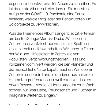
begonnen neues Material für Album zu schreiben. Es
ist das erste Album seit vier Jahren. Sie mussten
aufgrund der COVID-19-Pandemie eine Pause
einlegen, was die Mitglieder der Band nutzten, um
Soloprojekte zu verwirklichen.
Was die Themen des Albums angeht, so zitierte man
am besten Sänger Mariusz Duda: „Wir leben in
Zeiten massiven Misstrauens, sozialer Spaltung,
Unsicherheit und Unwahrheiten. Wir leben in Zeiten
der Wut und Hilflosigkeit. In Zeiten, die von
Populisten, Verschwörungstheorien, Hass und
Konzernen dominiert werden, die den Planeten und
die menschliche Natur kaputt machen. Wir leben in
Zeiten, in denen ein Land ein anderes aus heiterem
Himmel angreifen kann, nur weil es denkt, dass es
etwas Besseres verdient. Heutzutage ist es einfach
schwer, nur über Liebe, Freundschaft und Fluchten in
imaginäre Welten zu singen.“