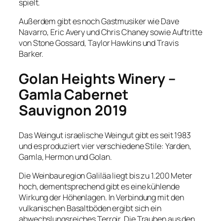
spielt.
Außerdem gibt es noch Gastmusiker wie Dave
Navarro, Eric Avery und Chris Chaney sowie Auftritte
von Stone Gossard, Taylor Hawkins und Travis
Barker.
Golan Heights Winery –
Gamla Cabernet
Sauvignon 2019
Das Weingut israelische Weingut gibt es seit 1983
und es produziert vier verschiedene Stile: Yarden,
Gamla, Hermon und Golan.
Die Weinbauregion Galiläa liegt bis zu 1.200 Meter
hoch, dementsprechend gibt es eine kühlende
Wirkung der Höhenlagen. In Verbindung mit den
vulkanischen Basaltböden ergibt sich ein
abwechslungsreiches Terroir. Die Trauben aus den