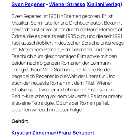
Sven Regener
–
Wiener Strasse
(
Galiani Verlag
)
Sven Regener ist 1961 in Bremen geboren. Er ist
Musiker, Schriftsteller und Drehbuchautor. Bekannt
geworden ist er vor allem durch die Band Element of
Crime, die es bereits seit 1985 gibt, und die seit 1991
fast ausschließlich in deutscher Sprache unterwegs
ist. Mit seinem Roman ‚Herr Lehmann‘ und dem
Drehbuch zum gleichnamigen Film sowie mit den
beiden nachfolgenden Romanen der Lehmann-
Trilogie, ‚Neue Vahr Süd‘ und ‚Der kleine Bruder‘,
begab sich Regener in die Welt der Literatur. Und
auch der neueste Roman mit dem Titel ‚Wiener
Straße‘ spielt wieder im Lehmann-Universum in
Berlin-Kreuzberg vor dem Mauerfall. Es ist nunmehr
also eine Tetralogie. Ob uns der Roman gefiel,
erzählen wir euch in dieser Folge.
Gehört
Krystian Zimerman
/
Franz Schubert
–