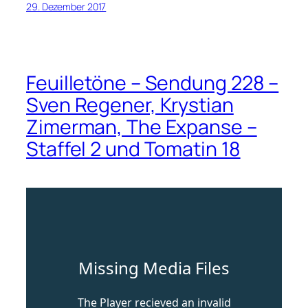
29. Dezember 2017
Feuilletöne – Sendung 228 –
Sven Regener, Krystian
Zimerman, The Expanse –
Staffel 2 und Tomatin 18