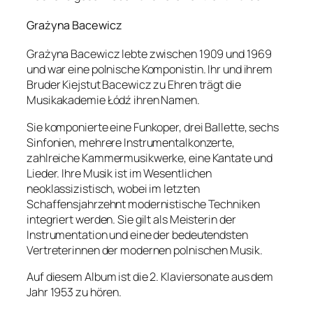
Grażyna Bacewicz
Grażyna Bacewicz lebte zwischen 1909 und 1969
und war eine polnische Komponistin. Ihr und ihrem
Bruder Kiejstut Bacewicz zu Ehren trägt die
Musikakademie Łódź ihren Namen.
Sie komponierte eine Funkoper, drei Ballette, sechs
Sinfonien, mehrere Instrumentalkonzerte,
zahlreiche Kammermusikwerke, eine Kantate und
Lieder. Ihre Musik ist im Wesentlichen
neoklassizistisch, wobei im letzten
Schaffensjahrzehnt modernistische Techniken
integriert werden. Sie gilt als Meisterin der
Instrumentation und eine der bedeutendsten
Vertreterinnen der modernen polnischen Musik.
Auf diesem Album ist die 2. Klaviersonate aus dem
Jahr 1953 zu hören.