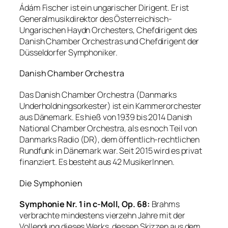
Ádám Fischer ist ein ungarischer Dirigent. Er ist
Generalmusikdirektor des Österreichisch-
Ungarischen Haydn Orchesters, Chefdirigent des
Danish Chamber Orchestras und Chefdirigent der
Düsseldorfer Symphoniker.
Danish Chamber Orchestra
Das Danish Chamber Orchestra (Danmarks
Underholdningsorkester) ist ein Kammerorchester
aus Dänemark. Es hieß von 1939 bis 2014 Danish
National Chamber Orchestra, als es noch Teil von
Danmarks Radio (DR), dem öffentlich-rechtlichen
Rundfunk in Dänemark war. Seit 2015 wird es privat
finanziert. Es besteht aus 42 MusikerInnen.
Die Symphonien
Symphonie Nr. 1 in c-Moll, Op. 68:
Brahms
verbrachte mindestens vierzehn Jahre mit der
Vollendung dieses Werks, dessen Skizzen aus dem