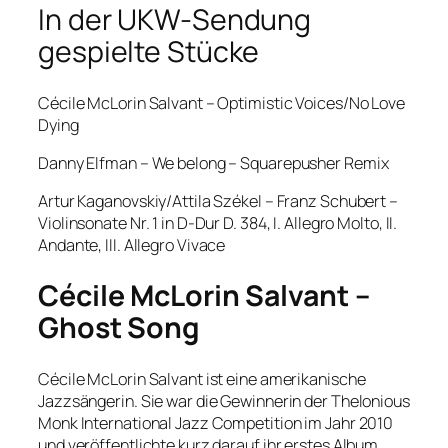
In der UKW-Sendung
gespielte Stücke
Cécile McLorin Salvant – Optimistic Voices/No Love
Dying
Danny Elfman – We belong – Squarepusher Remix
Artur Kaganovskiy/Attila Székel – Franz Schubert –
Violinsonate Nr. 1 in D-Dur D. 384, I. Allegro Molto, II.
Andante, III. Allegro Vivace
Cécile McLorin Salvant –
Ghost Song
Cécile McLorin Salvant ist eine amerikanische
Jazzsängerin. Sie war die Gewinnerin der Thelonious
Monk International Jazz Competition im Jahr 2010
und veröffentlichte kurz darauf ihr erstes Album