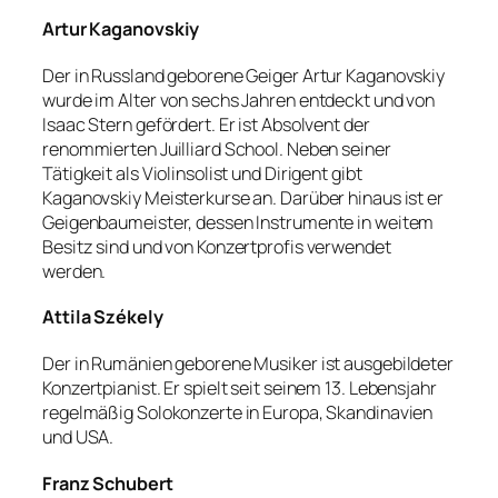
Artur Kaganovskiy
Der in Russland geborene Geiger Artur Kaganovskiy
wurde im Alter von sechs Jahren entdeckt und von
Isaac Stern gefördert. Er ist Absolvent der
renommierten Juilliard School. Neben seiner
Tätigkeit als Violinsolist und Dirigent gibt
Kaganovskiy Meisterkurse an. Darüber hinaus ist er
Geigenbaumeister, dessen Instrumente in weitem
Besitz sind und von Konzertprofis verwendet
werden.
Attila Székely
Der in Rumänien geborene Musiker ist ausgebildeter
Konzertpianist. Er spielt seit seinem 13. Lebensjahr
regelmäßig Solokonzerte in Europa, Skandinavien
und USA.
Franz Schubert