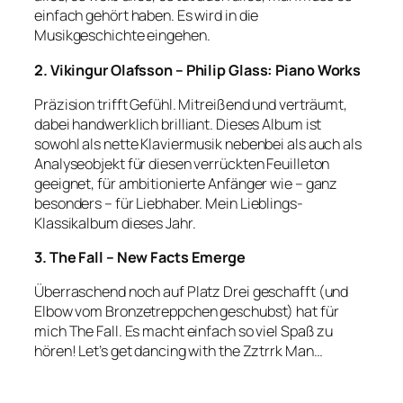
einfach gehört haben. Es wird in die
Musikgeschichte eingehen.
2. Vikingur Olafsson – Philip Glass: Piano Works
Präzision trifft Gefühl. Mitreißend und verträumt,
dabei handwerklich brilliant. Dieses Album ist
sowohl als nette Klaviermusik nebenbei als auch als
Analyseobjekt für diesen verrückten Feuilleton
geeignet, für ambitionierte Anfänger wie – ganz
besonders – für Liebhaber. Mein Lieblings-
Klassikalbum dieses Jahr.
3. The Fall – New Facts Emerge
Überraschend noch auf Platz Drei geschafft (und
Elbow vom Bronzetreppchen geschubst) hat für
mich The Fall. Es macht einfach so viel Spaß zu
hören! Let’s get dancing with the Zztrrk Man…