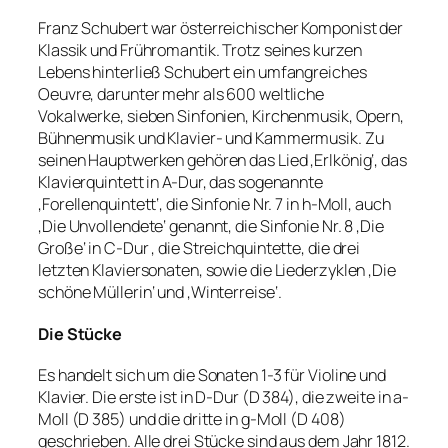
Franz Schubert war österreichischer Komponist der
Klassik und Frühromantik. Trotz seines kurzen
Lebens hinterließ Schubert ein umfangreiches
Oeuvre, darunter mehr als 600 weltliche
Vokalwerke, sieben Sinfonien, Kirchenmusik, Opern,
Bühnenmusik und Klavier- und Kammermusik. Zu
seinen Hauptwerken gehören das Lied ‚Erlkönig‘, das
Klavierquintett in A-Dur, das sogenannte
‚Forellenquintett‘, die Sinfonie Nr. 7 in h-Moll, auch
‚Die Unvollendete‘ genannt, die Sinfonie Nr. 8 ‚Die
Große‘ in C-Dur , die Streichquintette, die drei
letzten Klaviersonaten, sowie die Liederzyklen ‚Die
schöne Müllerin‘ und ‚Winterreise‘.
Die Stücke
Es handelt sich um die Sonaten 1-3 für Violine und
Klavier. Die erste ist in D-Dur (D 384), die zweite in a-
Moll (D 385) und die dritte in g-Moll (D 408)
geschrieben. Alle drei Stücke sind aus dem Jahr 1812.