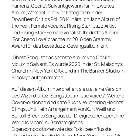
namens ‚Cécile‘. Salvant gewann für ihr zweites
Album ‚WomanChild‘ vier Kategorien in der
DownBeat Critics Poll 2014, nämlich Jazz Album of
the Year, Female Vocalist, Rising Star–Jazz Artist
und Rising Star–Female Vocalist. Ihr drittes Album
‚For One to Love‘ brachte ihr 2016 den Grammy
Award für das beste Jazz-Gesangsalbum ein.
‚Ghost Song‘ ist das sechste Album von Cécile
McLorin Salvant. Es wurde 2020 in der St. Malachy’s
Church in New York City, und im The Bunker Studio in
Brooklyn aufgenommen.
Auf diesem Album interpretiert sie u.a. eine Version
des Wizard of Oz-Songs ‚Optimistic Voices‘. Weitere
Coverversionen sind Kate Bushs ‚Wuthering Heights‘
Stings ‚Until‘, ein Arrangement von Kurt Weill und
Bertolt Brechts Song aus der Dreigroschenoper ‚The
World Is Mean‘. Außerdem gibt es
Eigenkompositionen wie das Folk-beeinflusste
‚Thunderclouds‘, die Ballade ‚Moon Song‘, ‚I Lost My