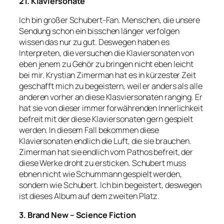
21. Klaviersonate
Ich bin großer Schubert-Fan. Menschen, die unsere
Sendung schon ein bisschen länger verfolgen
wissen das nur zu gut. Deswegen haben es
Interpreten, die versuchen die Klaviersonaten von
eben jenem zu Gehör zu bringen nicht eben leicht
bei mir. Krystian Zimerman hat es in kürzester Zeit
geschafft mich zu begeistern, weil er anders als alle
anderen vorher an diese Klasviersonaten ranging. Er
hat sie von dieser immer forwährenden Innerlichkeit
befreit mit der diese Klaviersonaten gern gespielt
werden. In diesem Fall bekommen diese
Klaviersonaten endlich die Luft, die sie brauchen.
Zimerman hat sie endlich vom Pathos befreit, der
diese Werke droht zu ersticken. Schubert muss
ebnen nicht wie Schummann gespielt werden,
sondern wie Schubert. Ich bin begeistert, deswegen
ist dieses Album auf dem zweiten Platz.
3. Brand New – Science Fiction