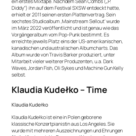
ein erstes Mixtape. Nachdem Sean Combs („P.
Diddy“) ihn auf dem Festival SXSW entdeckt hatte,
erhielt er 2011 seinen ersten Plattenvertrag. Sein
sechstes Studioalbum ‚Mainstream Sellout‘ wurde
im März 2022 veröffentlicht und ist genau wie das
Vorgängeralbum vom Pop-Punk bestimmt. Es
erreichte jeweils Platz eins der US-amerikanischen,
kanadischen und australischen Albumcharts. Das
Album wurde von Travis Barker produziert, unter
Mitarbeit vieler weiterer Produzenten, u.a. Dark
Waves, Jordan Fish, Oli Sykes und Machine Gun Kelly
selbst.
Klaudia Kudełko – Time
Klaudia Kudełko
Klaudia Kudełko ist eine in Polen geborene
klassische Konzertpianistin aus Los Angeles. Sie
wurde mit mehreren Auszeichnungen und Ehrungen