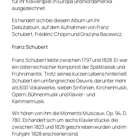
für ihr Klavierspiel in Europa und Nordamerika
ausgezeichnet.
Es handelt sich bei diesem Album um ihr
Debütalbum, auf dem Aufnahmen von Franz
Schubert, Frédéric Chopin und Grażyna Bacewicz.
Franz Schubert
Franz Schubert lebte zwischen 1797 und 1828. Er war
ein österreichischer Komponist der Spätklassik und
Frühromantik. Trotz seines kurzen Lebens hinterließ
Schubert ein umfangreiches Oeuvre, darunter mehr
als 600 Vokalwerke, sieben Sinfonien, Kirchenmusik,
Opern, Bühnenmusik und Klavier- und
Kammermusik.
Wir hören von ihm die Moments Musicaux, Op. 94, D.
780. Es handelt sich um sechs Klavierstücke, die
zwischen 1823 und 1828 geschrieben wurden und im
Frühjahr 1828 erschienen sind.