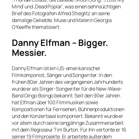
Mind‘ und ‚Dead Poplar‘, was einen sehnsüchtigen
Brief des Fotografen Alfred Stieglitz an seine
damalige Geliebte, Muse und Malerin Georgia
O’Keeffe thematisiert.
Danny Elfman – Bigger.
Messier.
Danny Elfman ist ein US-amerikanischer
Filmkomponist, Sänger und Songwriter. In den
frühen 80er Jahren des vergangenen Jahrhunderts
wurde er als Singer-Songwriter für die New-Wave-
Band Oingo Boingo bekannt. Seit den 90er Jahren
hat Elfman über 100 Filmmusiken sowie
Kompositionen für Fernsehen, Bühnenproduktionen
und den Konzertsaal komponiert. Bekannt wurde er
vor allem durch seine langjährige Zusammenarbeit
mit dem Regisseur Tim Burton. Für ihn vertonte er 16
seiner 19 Filmprojekte. Er arbeitete außerdem