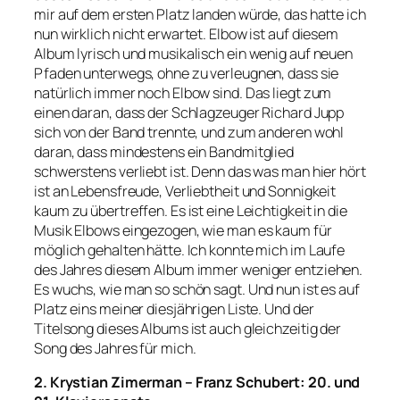
mir auf dem ersten Platz landen würde, das hatte ich
nun wirklich nicht erwartet. Elbow ist auf diesem
Album lyrisch und musikalisch ein wenig auf neuen
Pfaden unterwegs, ohne zu verleugnen, dass sie
natürlich immer noch Elbow sind. Das liegt zum
einen daran, dass der Schlagzeuger Richard Jupp
sich von der Band trennte, und zum anderen wohl
daran, dass mindestens ein Bandmitglied
schwerstens verliebt ist. Denn das was man hier hört
ist an Lebensfreude, Verliebtheit und Sonnigkeit
kaum zu übertreffen. Es ist eine Leichtigkeit in die
Musik Elbows eingezogen, wie man es kaum für
möglich gehalten hätte. Ich konnte mich im Laufe
des Jahres diesem Album immer weniger entziehen.
Es wuchs, wie man so schön sagt. Und nun ist es auf
Platz eins meiner diesjährigen Liste. Und der
Titelsong dieses Albums ist auch gleichzeitig der
Song des Jahres für mich.
2. Krystian Zimerman – Franz Schubert: 20. und