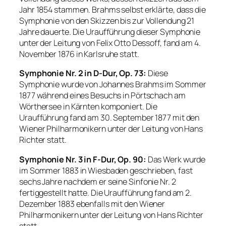
Jahr 1854 stammen. Brahms selbst erklärte, dass die
Symphonie von den Skizzen bis zur Vollendung 21
Jahre dauerte. Die Uraufführung dieser Symphonie
unter der Leitung von Felix Otto Dessoff, fand am 4.
November 1876 in Karlsruhe statt.
Symphonie Nr. 2 in D-Dur, Op. 73:
Diese
Symphonie wurde von Johannes Brahms im Sommer
1877 während eines Besuchs in Pörtschach am
Wörthersee in Kärnten komponiert. Die
Uraufführung fand am 30. September 1877 mit den
Wiener Philharmonikern unter der Leitung von Hans
Richter statt.
Symphonie Nr. 3 in F-Dur, Op. 90:
Das Werk wurde
im Sommer 1883 in Wiesbaden geschrieben, fast
sechs Jahre nachdem er seine Sinfonie Nr. 2
fertiggestellt hatte. Die Uraufführung fand am 2.
Dezember 1883 ebenfalls mit den Wiener
Philharmonikern unter der Leitung von Hans Richter
statt.