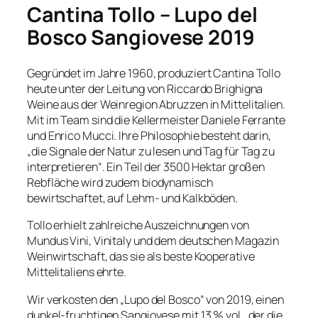
Cantina Tollo – Lupo del
Bosco Sangiovese 2019
Gegründet im Jahre 1960, produziert Cantina Tollo
heute unter der Leitung von Riccardo Brighigna
Weine aus der Weinregion Abruzzen in Mittelitalien.
Mit im Team sind die Kellermeister Daniele Ferrante
und Enrico Mucci. Ihre Philosophie besteht darin,
„die Signale der Natur zu lesen und Tag für Tag zu
interpretieren“. Ein Teil der 3500 Hektar großen
Rebfläche wird zudem biodynamisch
bewirtschaftet, auf Lehm- und Kalkböden.
Tollo erhielt zahlreiche Auszeichnungen von
Mundus Vini, Vinitaly und dem deutschen Magazin
Weinwirtschaft, das sie als beste Kooperative
Mittelitaliens ehrte.
Wir verkosten den „Lupo del Bosco“ von 2019, einen
dunkel-fruchtigen Sangiovese mit 13 % vol., der die