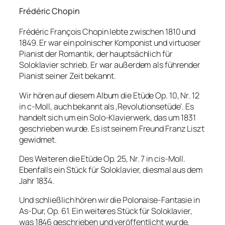
Frédéric Chopin
Frédéric François Chopin lebte zwischen 1810 und
1849. Er war ein polnischer Komponist und virtuoser
Pianist der Romantik, der hauptsächlich für
Soloklavier schrieb. Er war außerdem als führender
Pianist seiner Zeit bekannt.
Wir hören auf diesem Album die Etüde Op. 10, Nr. 12
in c-Moll, auch bekannt als ‚Revolutionsetüde‘. Es
handelt sich um ein Solo-Klavierwerk, das um 1831
geschrieben wurde. Es ist seinem Freund Franz Liszt
gewidmet.
Des Weiteren die Etüde Op. 25, Nr. 7 in cis-Moll.
Ebenfalls ein Stück für Soloklavier, diesmal aus dem
Jahr 1834.
Und schließlich hören wir die Polonaise-Fantasie in
As-Dur, Op. 61. Ein weiteres Stück für Soloklavier,
was 1846 geschrieben und veröffentlicht wurde.