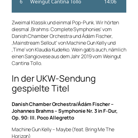
Zweimal Klassik und einmal Pop-Punk. Wir hörten
diesmal ‚Brahms: Complete Symphonies‘ vom
Danish Chamber Orchestra und Ádám Fischer,
‚Mainstream Sellout‘ von Machine Gun Kelly und
‚Time‘ von Klaudia Kudełko. Wein gab’s auch, nämlich
einen Sangiovese aus dem Jahr 2019 vom Weingut
Cantina Tollo.
In der UKW-Sendung
gespielte Titel
Danish Chamber Orchestra/Ádám Fischer –
Johannes Brahms – Symphonie Nr. 3 in F-Dur,
Op. 90: III. Poco Allegretto
Machine Gun Kelly – Maybe (feat. Bring Me The
Horizon)