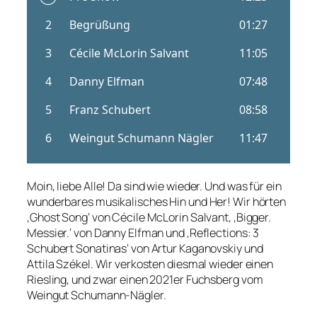
Moin, liebe Alle! Da sind wie wieder. Und was für ein
wunderbares musikalisches Hin und Her! Wir hörten
‚Ghost Song‘ von Cécile McLorin Salvant, ‚Bigger.
Messier.‘ von Danny Elfman und ‚Reflections: 3
Schubert Sonatinas‘ von Artur Kaganovskiy und
Attila Székel. Wir verkosten diesmal wieder einen
Riesling, und zwar einen 2021er Fuchsberg vom
Weingut Schumann-Nägler.