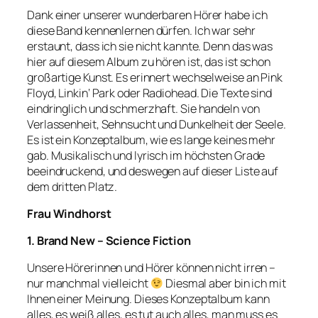
Dank einer unserer wunderbaren Hörer habe ich
diese Band kennenlernen dürfen. Ich war sehr
erstaunt, dass ich sie nicht kannte. Denn das was
hier auf diesem Album zu hören ist, das ist schon
großartige Kunst. Es erinnert wechselweise an Pink
Floyd, Linkin‘ Park oder Radiohead. Die Texte sind
eindringlich und schmerzhaft. Sie handeln von
Verlassenheit, Sehnsucht und Dunkelheit der Seele.
Es ist ein Konzeptalbum, wie es lange keines mehr
gab. Musikalisch und lyrisch im höchsten Grade
beeindruckend, und deswegen auf dieser Liste auf
dem dritten Platz.
Frau Windhorst
1. Brand New – Science Fiction
Unsere Hörerinnen und Hörer können nicht irren –
nur manchmal vielleicht
Diesmal aber bin ich mit
Ihnen einer Meinung. Dieses Konzeptalbum kann
alles, es weiß alles, es tut auch alles, man muss es