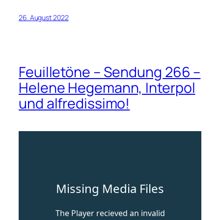
26. August 2022
Feuilletöne – Sendung 266 –
Helene Hegemann, Interpol
und alfredissimo!