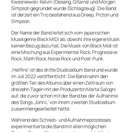
Kwasniewski-Kelvin (Gesang, Gitarre) und Morgan
Simpson gegründet wurde (Schlagzeug). Die Band
ist derzeit ein Trio bestehend aus Greep, Picton und
Simpson.
Der Name der Band leitet sich vom japanischen
Musikgenre Black MIDI ab, obwohl ihre eigene Musik
keinen Bezug dazu hat. Die Musik von Black Midi ist
eine Mischung aus Experimental Rock, Progressive
Rock, Math Rock, Noise Rock und Post-Punk.
‚Hellfire‘ ist das dritte Studioalbum Band und wurde
im Juli 2022 veröffentlicht. Die Band nahm den
größten Teil des Albums über einen Zeitraum von
dreizehn Tagen mit der Produzentin Marta Salogni
auf, die zuvor schon mit der Band bei der Aufnahme
des Songs ‚John L‘ von ihrem zweiten Studioalbum
zusammengearbeitet hatte.
Während des Schreib- und Aufnahmeprozesses
experimentierte die Band mit allen möglichen