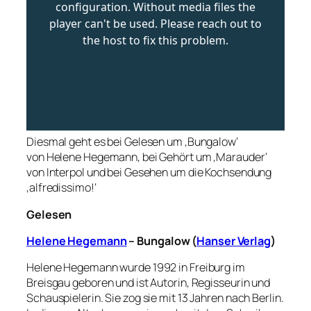
Diesmal geht es bei Gelesen um ‚Bungalow‘
von Helene Hegemann, bei Gehört um ‚Marauder‘
von Interpol und bei Gesehen um die Kochsendung
‚alfredissimo!‘
Gelesen
Helene Hegemann
– Bungalow (
Hanser Verlag
)
Helene Hegemann wurde 1992 in Freiburg im
Breisgau geboren und ist Autorin, Regisseurin und
Schauspielerin. Sie zog sie mit 13 Jahren nach Berlin.