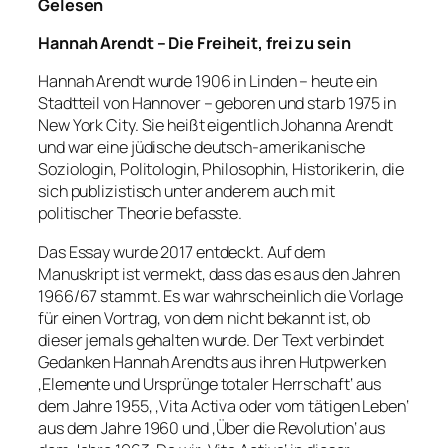
Gelesen
Hannah Arendt – Die Freiheit, frei zu sein
Hannah Arendt wurde 1906 in Linden – heute ein
Stadtteil von Hannover – geboren und starb 1975 in
New York City. Sie heißt eigentlich Johanna Arendt
und war eine jüdische deutsch-amerikanische
Soziologin, Politologin, Philosophin, Historikerin, die
sich publizistisch unter anderem auch mit
politischer Theorie befasste.
Das Essay wurde 2017 entdeckt. Auf dem
Manuskript ist vermekt, dass das es aus den Jahren
1966/67 stammt. Es war wahrscheinlich die Vorlage
für einen Vortrag, von dem nicht bekannt ist, ob
dieser jemals gehalten wurde. Der Text verbindet
Gedanken Hannah Arendts aus ihren Hutpwerken
‚Elemente und Ursprünge totaler Herrschaft‘ aus
dem Jahre 1955, ‚Vita Activa oder vom tätigen Leben‘
aus dem Jahre 1960 und ‚Über die Revolution‘ aus