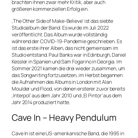
brachten ihnen zwar mehr Kritik, aber auch
größeren kommerziellen Erfolg ein.
‚The Other Side of Make-Believe‘ ist das siebte
Studioalbum der Band. Es wurde im Juli 2022
veröffentlicht. Das Album wurde vollständig
während der COVID-19-Pandemie geschrieben. Es
ist das erste ihrer Alben, das nicht gemeinsam im
Studio entstand. Paul Banks war in Edinburgh, Daniel
Kessler in Spanien und Sam Fogarino in Georgia. Im
Sommer 2021 kamen die drei wieder zusammen, um
das Songwriting fortzusetzen, im Herbst begannen
die Aufnahmen des Albums in London mit Alan
Moulder und Flood, von denen ersterer zuvor bereits
‚Interpol‘ aus dem Jahr 2010 und ‚El Pintor‘ aus dem
Jahr 2014 produziert hatte.
Cave In – Heavy Pendulum
Cave In ist eine US-amerikanische Band, die 1995 in