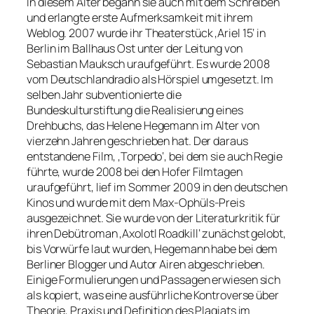
In diesem Alter begann sie auch mit dem Schreiben
und erlangte erste Aufmerksamkeit mit ihrem
Weblog. 2007 wurde ihr Theaterstück ‚Ariel 15‘ in
Berlin im Ballhaus Ost unter der Leitung von
Sebastian Mauksch uraufgeführt. Es wurde 2008
vom Deutschlandradio als Hörspiel umgesetzt. Im
selben Jahr subventionierte die
Bundeskulturstiftung die Realisierung eines
Drehbuchs, das Helene Hegemann im Alter von
vierzehn Jahren geschrieben hat. Der daraus
entstandene Film, ‚Torpedo‘, bei dem sie auch Regie
führte, wurde 2008 bei den Hofer Filmtagen
uraufgeführt, lief im Sommer 2009 in den deutschen
Kinos und wurde mit dem Max-Ophüls-Preis
ausgezeichnet. Sie wurde von der Literaturkritik für
ihren Debütroman ‚Axolotl Roadkill‘ zunächst gelobt,
bis Vorwürfe laut wurden, Hegemann habe bei dem
Berliner Blogger und Autor Airen abgeschrieben.
Einige Formulierungen und Passagen erwiesen sich
als kopiert, was eine ausführliche Kontroverse über
Theorie, Praxis und Definition des Plagiats im