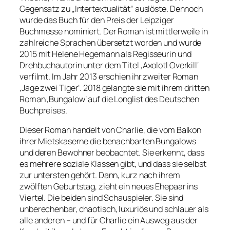
Gegensatz zu „Intertextualität“ auslöste. Dennoch
wurde das Buch für den Preis der Leipziger
Buchmesse nominiert. Der Roman ist mittlerweile in
zahlreiche Sprachen übersetzt worden und wurde
2015 mit Helene Hegemann als Regisseurin und
Drehbuchautorin unter dem Titel ‚Axolotl Overkill‘
verfilmt. Im Jahr 2013 erschien ihr zweiter Roman
‚Jage zwei Tiger‘. 2018 gelangte sie mit ihrem dritten
Roman ‚Bungalow‘ auf die Longlist des Deutschen
Buchpreises.
Dieser Roman handelt von Charlie, die vom Balkon
ihrer Mietskaserne die benachbarten Bungalows
und deren Bewohner beobachtet. Sie erkennt, dass
es mehrere soziale Klassen gibt, und dass sie selbst
zur untersten gehört. Dann, kurz nach ihrem
zwölften Geburtstag, zieht ein neues Ehepaar ins
Viertel. Die beiden sind Schauspieler. Sie sind
unberechenbar, chaotisch, luxuriös und schlauer als
alle anderen – und für Charlie ein Ausweg aus der