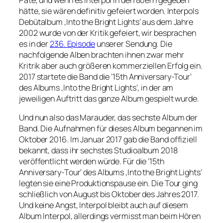
Pate, und wenn es Interpol in den 80ern gegeben
hätte, sie wären definitiv gefeiert worden. Interpols
Debütalbum ‚Into the Bright Lights‘ aus dem Jahre
2002 wurde von der Kritik gefeiert, wir besprachen
es in der
236. Episode
unserer Sendung. Die
nachfolgende Alben brachten ihnen zwar mehr
Kritrik aber auch größeren kommerziellen Erfolg ein.
2017 startete die Band die ’15th Anniversary-Tour‘
des Albums ‚Into the Bright Lights‘, in der am
jeweiligen Auftritt das ganze Album gespielt wurde.
Und nun also das Marauder, das sechste Album der
Band. Die Aufnahmen für dieses Album begannen im
Oktober 2016. Im Januar 2017 gab die Band offiziell
bekannt, dass ihr sechstes Studioalbum 2018
veröffentlicht werden würde. Für die ’15th
Anniversary-Tour‘ des Albums ‚Into the Bright Lights‘
legten sie eine Produktionspause ein. Die Tour ging
schließlich von August bis Oktober des Jahres 2017.
Und keine Angst, Interpol bleibt auch auf diesem
Album Interpol, allerdings vermisst man beim Hören