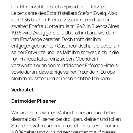
Der Film erzählt in sechs Episoden die letzten
Lebensjahre des Schriftstellers Stefan Zweig. Also
von 1936 bis zum Freitod zusammen mit seiner
zweiten Ehefrau Lotte im Jahr 1942. In Buenos Aires
1936 wird Zweig gefeiert. Überall im Land werden
ihm Empfänge bereitet. Doch trotz der ihm
entgegengebrachten Gastfreundschaft leidet er an
seiner Entwurzelung; es fällt ihm schwer, sich in die
für ihn neue Kultur einzuleben. Obendrein
verzweifelt er an den militärischen Erfolgen Hitlers
sowie daran, dass einige seiner Freunde in Europa
bleiben mussten und er ihnen nicht helfen kann.
Verkostet
Detmolder Pilsener
Wir sind zum zweiten Mal im Lipperland und haben
diesmal das Pilsener der drolligen, kleinen und tollen
Strate-Privatbrauerei verkostet. Dieses Bier kommt
4,8 % daher und wir sind sehr gespannt auf dieses