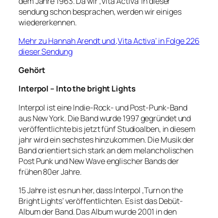
dem Jahre 1963. Da wir ‚Vita Activa‘ in dieser
sendung schon besprachen, werden wir einiges
wiedererkennen.
Mehr zu Hannah Arendt und ‚Vita Activa‘ in Folge 226
dieser Sendung
Gehört
Interpol – Into the bright Lights
Interpol ist eine Indie-Rock- und Post-Punk-Band
aus New York. Die Band wurde 1997 gegründet und
veröffentlichte bis jetzt fünf Studioalben, in diesem
jahr wird ein sechstes hinzukommen. Die Musik der
Band orientiert sich stark an dem melancholischen
Post Punk und New Wave englischer Bands der
frühen 80er Jahre.
15 Jahre ist es nun her, dass Interpol ‚Turn on the
Bright Lights‘ veröffentlichten. Es ist das Debüt-
Album der Band. Das Album wurde 2001 in den