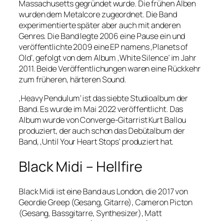
Massachusetts gegründet wurde. Die frühen Alben
wurden dem Metalcore zugeordnet. Die Band
experimentierte später aber auch mit anderen
Genres. Die Band legte 2006 eine Pause ein und
veröffentlichte 2009 eine EP namens ‚Planets of
Old‘, gefolgt von dem Album ‚White Silence‘ im Jahr
2011. Beide Veröffentlichungen waren eine Rückkehr
zum früheren, härteren Sound.
‚Heavy Pendulum‘ ist das siebte Studioalbum der
Band. Es wurde im Mai 2022 veröffentlicht. Das
Album wurde von Converge-Gitarrist Kurt Ballou
produziert, der auch schon das Debütalbum der
Band, ‚Until Your Heart Stops‘ produziert hat.
Black Midi – Hellfire
Black Midi ist eine Band aus London, die 2017 von
Geordie Greep (Gesang, Gitarre), Cameron Picton
(Gesang, Bassgitarre, Synthesizer), Matt