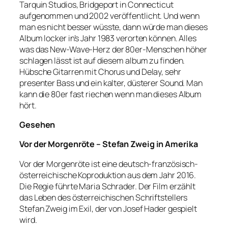
Tarquin Studios, Bridgeport in Connecticut
aufgenommen und 2002 veröffentlicht. Und wenn
man es nicht besser wüsste, dann würde man dieses
Album locker in’s Jahr 1983 verorten können. Alles
was das New-Wave-Herz der 80er-Menschen höher
schlagen lässt ist auf diesem album zu finden.
Hübsche Gitarren mit Chorus und Delay, sehr
presenter Bass und ein kalter, düsterer Sound. Man
kann die 80er fast riechen wenn man dieses Album
hört.
Gesehen
Vor der Morgenröte – Stefan Zweig in Amerika
Vor der Morgenröte ist eine deutsch-französisch-
österreichische Koproduktion aus dem Jahr 2016.
Die Regie führte Maria Schrader. Der Film erzählt
das Leben des österreichischen Schriftstellers
Stefan Zweig im Exil, der von Josef Hader gespielt
wird.