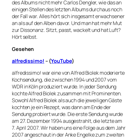
des Albums nicht mehr Carlos Dengler, wie das an
einigen Stellen des letzten Albums durchaus noch
der Fall war. Alles hört sich insgesamt erwachsener
an als auf den Alben davor. Und man hat mehr Mut
zur Dissonanz. Sitzt, passt, wackelt und hat Luft?
Hört selbst.
Gesehen
alfredissimo!
– (
YouTube
)
alfredissimo! war eine von Alfred Biolek moderierte
Kochsendung, die zwischen 1994 und 2007 vom
WDR in Köln produziert wurde. In jeder Sendung
kochte Alfred Biolek zusammen mit Prominenten.
Sowohl Alfred Biolek als auch die jeweiligen Gäste
kochten je ein Rezept, was dann am Ende der
Sendung probiert wurde. Die erste Sendung wurde
am 27. Dezember 1994 ausgestrahlt, die letzte am
7. April 2007. Wir haben uns eine Folge aus dem Jahr
2007 angeschaut in der Anke Engelke zum zweiten