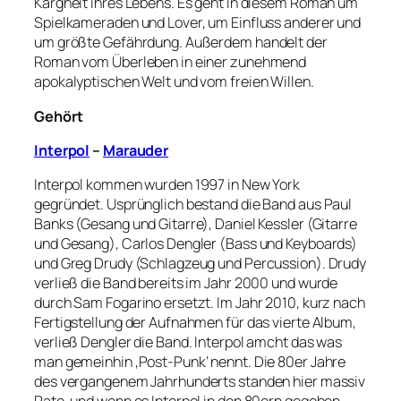
Kargheit ihres Lebens. Es geht in diesem Roman um
Spielkameraden und Lover, um Einfluss anderer und
um größte Gefährdung. Außerdem handelt der
Roman vom Überleben in einer zunehmend
apokalyptischen Welt und vom freien Willen.
Gehört
Interpol
–
Marauder
Interpol kommen wurden 1997 in New York
gegründet. Usprünglich bestand die Band aus Paul
Banks (Gesang und Gitarre), Daniel Kessler (Gitarre
und Gesang), Carlos Dengler (Bass und Keyboards)
und Greg Drudy (Schlagzeug und Percussion). Drudy
verließ die Band bereits im Jahr 2000 und wurde
durch Sam Fogarino ersetzt. Im Jahr 2010, kurz nach
Fertigstellung der Aufnahmen für das vierte Album,
verließ Dengler die Band. Interpol amcht das was
man gemeinhin ‚Post-Punk‘ nennt. Die 80er Jahre
des vergangenem Jahrhunderts standen hier massiv