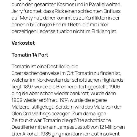
durch den gesamten Kosmos und in Parallelwelten.
Jerry fürchtet, dass Rick einen schlechten Einfluss
auf Morty hat, daher kommt es zu Konflikten in der
ohnehin brüchigen Ehe mit Beth, die mit ihrer
derzeitigen Lebenssituation nicht im Einklang ist.
Verkostet
Tomatin 14 Port
Tomatin ist eine Destillerie, die
überraschenderweise im Ort Tomatin zu finden ist,
welcher im Nordwesten der schottischen Highlands
liegt. 1897 wurde die Brennerei fertiggestellt. 1906
ging sie aber schon wieder bankrott, wurde dann
1909 wieder eröffnet. 1974 wurde die eigene
Mälzerei stillgelegt. Seitdem wird das Malz von den
Glen Ord Maltings bezogen. Zum damaligen
Zeitpunkt war Tomatin die größte schottische
Destillerie mit einem Jahresausstoß von 12 Millionen
Liter Alkohol. 1985 ging man dann erneut insolvent