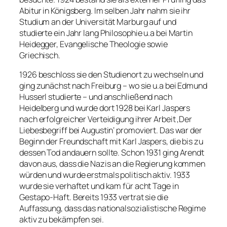
Abitur in Königsberg. Im selben Jahr nahm sie ihr
Studium an der Universität Marburg auf und
studierte ein Jahr lang Philosophie u.a bei Martin
Heidegger, Evangelische Theologie sowie
Griechisch.
1926 beschloss sie den Studienort zu wechseln und
ging zunächst nach Freiburg – wo sie u.a bei Edmund
Husserl studierte – und anschließend nach
Heidelberg und wurde dort 1928 bei Karl Jaspers
nach erfolgreicher Verteidigung ihrer Arbeit ‚Der
Liebesbegriff bei Augustin‘ promoviert. Das war der
Beginn der Freundschaft mit Karl Jaspers, die bis zu
dessen Tod andauern sollte. Schon 1931 ging Arendt
davon aus, dass die Nazis an die Regierung kommen
würden und wurde erstmals politisch aktiv. 1933
wurde sie verhaftet und kam für acht Tage in
Gestapo-Haft. Bereits 1933 vertrat sie die
Auffassung, dass das nationalsozialistische Regime
aktiv zu bekämpfen sei.