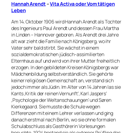
Hannah Arendt
–
Vita Activa oder Vom tätigen
Leben
Am 14. Oktober 1906 wird Hannah Arendt als Tochter
des Ingenieurs Paul Arendt und dessen Frau Martha
in Linden – Hannover geboren. Als Arendt drei Jahre
alt war zieht die Familie nach Königsberg, wo ihr
Vater sehr bald stirbt. Sie wächst in einem
sozialdemokratischen jüdisch-assimilierten
Elternhaus auf und wird von ihrer Mutter freiheitlich
erzogen. In den gebildeten Kreisen Königsbergs war
Mädchenbildung selbstverständlich. Sie gehörte
keiner religiösen Gemeinschaft an, verstand sich
jedoch immer als Jüdin. Im Alter von 14 Jahren las sie
Kants ‚Kritik der reinen Vernunft‘, Karl Jaspers’
‚Psychologie der Weltanschauungen‘ und Søren
Kierkegaard. Sie musste die Schule wegen
Differenzen mit einem Lehrer verlassen und ging
danach erstmal nach Berlin, wo sie ohne formalen
Schulabschluss als Gasthörerin Vorlesungen
besuchte. 1924 bestand sie als externer Prüfling das