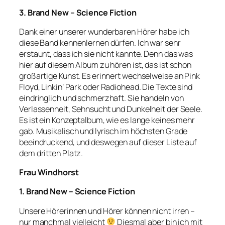
3. Brand New – Science Fiction
Dank einer unserer wunderbaren Hörer habe ich
diese Band kennenlernen dürfen. Ich war sehr
erstaunt, dass ich sie nicht kannte. Denn das was
hier auf diesem Album zu hören ist, das ist schon
großartige Kunst. Es erinnert wechselweise an Pink
Floyd, Linkin‘ Park oder Radiohead. Die Texte sind
eindringlich und schmerzhaft. Sie handeln von
Verlassenheit, Sehnsucht und Dunkelheit der Seele.
Es ist ein Konzeptalbum, wie es lange keines mehr
gab. Musikalisch und lyrisch im höchsten Grade
beeindruckend, und deswegen auf dieser Liste auf
dem dritten Platz.
Frau Windhorst
1. Brand New – Science Fiction
Unsere Hörerinnen und Hörer können nicht irren –
nur manchmal vielleicht
Diesmal aber bin ich mit