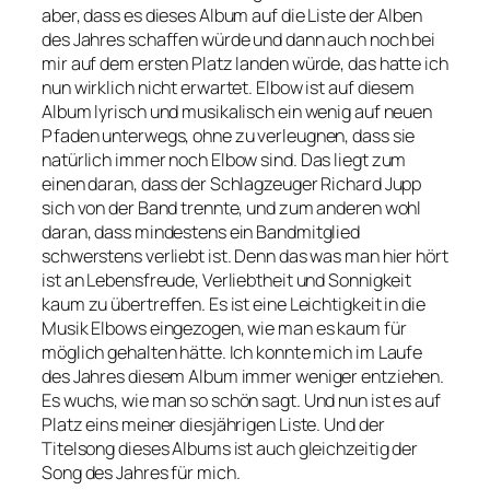
aber, dass es dieses Album auf die Liste der Alben
des Jahres schaffen würde und dann auch noch bei
mir auf dem ersten Platz landen würde, das hatte ich
nun wirklich nicht erwartet. Elbow ist auf diesem
Album lyrisch und musikalisch ein wenig auf neuen
Pfaden unterwegs, ohne zu verleugnen, dass sie
natürlich immer noch Elbow sind. Das liegt zum
einen daran, dass der Schlagzeuger Richard Jupp
sich von der Band trennte, und zum anderen wohl
daran, dass mindestens ein Bandmitglied
schwerstens verliebt ist. Denn das was man hier hört
ist an Lebensfreude, Verliebtheit und Sonnigkeit
kaum zu übertreffen. Es ist eine Leichtigkeit in die
Musik Elbows eingezogen, wie man es kaum für
möglich gehalten hätte. Ich konnte mich im Laufe
des Jahres diesem Album immer weniger entziehen.
Es wuchs, wie man so schön sagt. Und nun ist es auf
Platz eins meiner diesjährigen Liste. Und der
Titelsong dieses Albums ist auch gleichzeitig der
Song des Jahres für mich.