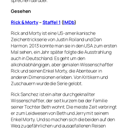
sprechen darüber.
Gesehen
Rick & Morty
–
Staffel 1
(
IMDb
)
Rick and Morty ist eine US-amerikanische
Zeichentrickserie von Justin Roiland und Dan
Harmon. 2013 konnte man sie in den USA zum ersten
Mal sehen, ein Jahr später folgte die Ausstrahlung
auch in Deutschland. Es geht um den
alkoholabhängigen, aber genialen Wissenschaftler
Rick und seinen Enkel Morty, die Abenteuer in
anderen Dimensionen erleben. Von Kritikern und
Zuschauern wurde die Serie gelobt.
Rick Sanchez ist ein alter durchgeknallter
Wissenschaftler, der seit kurzem bei der Familie
seiner Tochter Beth wohnt. Die meiste Zeit verbringt
er zum Leidwesen von Beth und Jerry mit seinem
Enkel Morty. Und so machen sich die beiden auf den
Weg zu gefährlichen und ausgefallenen Reisen