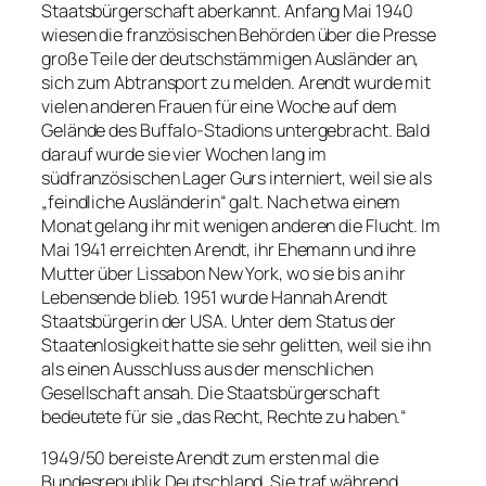
Staatsbürgerschaft aberkannt. Anfang Mai 1940
wiesen die französischen Behörden über die Presse
große Teile der deutschstämmigen Ausländer an,
sich zum Abtransport zu melden. Arendt wurde mit
vielen anderen Frauen für eine Woche auf dem
Gelände des Buffalo-Stadions untergebracht. Bald
darauf wurde sie vier Wochen lang im
südfranzösischen Lager Gurs interniert, weil sie als
„feindliche Ausländerin“ galt. Nach etwa einem
Monat gelang ihr mit wenigen anderen die Flucht. Im
Mai 1941 erreichten Arendt, ihr Ehemann und ihre
Mutter über Lissabon New York, wo sie bis an ihr
Lebensende blieb. 1951 wurde Hannah Arendt
Staatsbürgerin der USA. Unter dem Status der
Staatenlosigkeit hatte sie sehr gelitten, weil sie ihn
als einen Ausschluss aus der menschlichen
Gesellschaft ansah. Die Staatsbürgerschaft
bedeutete für sie „das Recht, Rechte zu haben.“
1949/50 bereiste Arendt zum ersten mal die
Bundesrepublik Deutschland. Sie traf während