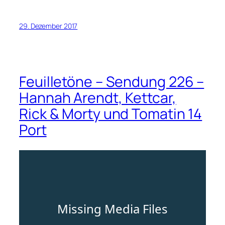
29. Dezember 2017
Feuilletöne – Sendung 226 –
Hannah Arendt, Kettcar,
Rick & Morty und Tomatin 14
Port