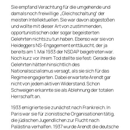
Sie empfand Verachtung für die umgehende und
damals noch freiwillige „Gleichschaltung“ der
meisten Intellektuellen. Sie war davon abgestoßen
und wollte mit dieser Art von zustimmenden,
opportunistischen oder sogar begeisterten
Gelehrten nichts zu tun haben. Ebenso war sie von
Heideggers NS-Engagement enttäuscht, der ja
bereits am 1. Mai 1933 der NSDAP beigetreten war.
Noch kurz vor ihrem Tod stellte sie fest: Gerade die
Gelehrten hätten hinsichtlich des
Nationalsozialismus versagt, als sie sich für das
Regime engagierten. Dabei erwartete Arendt gar
nicht von jedem aktiven Widerstand. Schon
Schweigen erkannte sie als Ablehnung der totalen
Herrschaft an.
1933 emigrierte sie zunächst nach Frankreich. In
Paris war sie für zionistische Organisationen tätig,
die jüdischen Jugendlichen zur Flucht nach
Palästina verhalfen. 1937 wurde Arendt die deutsche