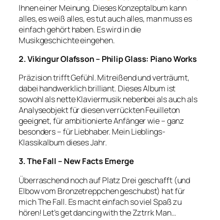
Ihnen einer Meinung. Dieses Konzeptalbum kann
alles, es weiß alles, es tut auch alles, man muss es
einfach gehört haben. Es wird in die
Musikgeschichte eingehen.
2. Vikingur Olafsson – Philip Glass: Piano Works
Präzision trifft Gefühl. Mitreißend und verträumt,
dabei handwerklich brilliant. Dieses Album ist
sowohl als nette Klaviermusik nebenbei als auch als
Analyseobjekt für diesen verrückten Feuilleton
geeignet, für ambitionierte Anfänger wie – ganz
besonders – für Liebhaber. Mein Lieblings-
Klassikalbum dieses Jahr.
3. The Fall – New Facts Emerge
Überraschend noch auf Platz Drei geschafft (und
Elbow vom Bronzetreppchen geschubst) hat für
mich The Fall. Es macht einfach so viel Spaß zu
hören! Let’s get dancing with the Zztrrk Man…