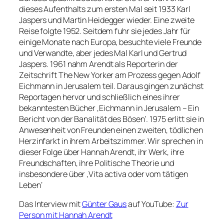
dieses Aufenthalts zum ersten Mal seit 1933 Karl
Jaspers und Martin Heidegger wieder. Eine zweite
Reise folgte 1952. Seitdem fuhr sie jedes Jahr für
einige Monate nach Europa, besuchte viele Freunde
und Verwandte, aber jedes Mal Karl und Gertrud
Jaspers. 1961 nahm Arendt als Reporterin der
Zeitschrift The New Yorker am Prozess gegen Adolf
Eichmann in Jerusalem teil. Daraus gingen zunächst
Reportagen hervor und schließlich eines ihrer
bekanntesten Bücher ‚Eichmann in Jerusalem – Ein
Bericht von der Banalität des Bösen‘. 1975 erlitt sie in
Anwesenheit von Freunden einen zweiten, tödlichen
Herzinfarkt in ihrem Arbeitszimmer. Wir sprechen in
dieser Folge über Hannah Arendt, ihr Werk, ihre
Freundschaften, ihre Politische Theorie und
insbesondere über ‚Vita activa oder vom tätigen
Leben‘
Das Interview mit
Günter Gaus
auf YouTube:
Zur
Person mit Hannah Arendt