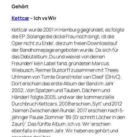
Gehört
Kettcar
– Ich vs Wir
Kettcar wurde 2001 in Hamburg gegründet, es folgte
die EP ‚Solange die dicke Frau noch singt, ist die
Oper nicht zu Ende‘, die zum freien Download auf
der Bandhomepage angeboten wurde. Da sich für
das Debütalbum ‚Du und wieviel von deinen
Freunden‘ kein Label fand, gründeten Marcus
Wiebusch, Reimer Bustorff zusammen mit Thees
Uhlmann von Tomte Grand Hotel van Cleef (GHvC).
Dort erschien das erste Album der Band im Jahr
2002. ‚Von Spatzen und Tauben, Dächern und
Händen‘ folgte 2005, und war der kommerzielle
Durchbruch Kettcars. 2008 erschien ‚Sylt‘ und 2012
‚Namen Zwischen den Runde‘. 2017 erschien nach 5-
jähriger Pause ‚Sommer ’89 (Er schnitt Löcher in den
Zaun)‘. Das fünfte Album ‚Ich vs. Wir‘ erschien
ebenfalls in diesem Jahr. Wir haben es gehört und