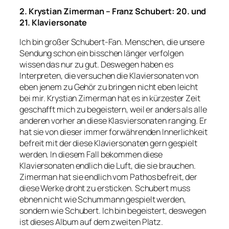
2. Krystian Zimerman – Franz Schubert: 20. und
21. Klaviersonate
Ich bin großer Schubert-Fan. Menschen, die unsere
Sendung schon ein bisschen länger verfolgen
wissen das nur zu gut. Deswegen haben es
Interpreten, die versuchen die Klaviersonaten von
eben jenem zu Gehör zu bringen nicht eben leicht
bei mir. Krystian Zimerman hat es in kürzester Zeit
geschafft mich zu begeistern, weil er anders als alle
anderen vorher an diese Klasviersonaten ranging. Er
hat sie von dieser immer forwährenden Innerlichkeit
befreit mit der diese Klaviersonaten gern gespielt
werden. In diesem Fall bekommen diese
Klaviersonaten endlich die Luft, die sie brauchen.
Zimerman hat sie endlich vom Pathos befreit, der
diese Werke droht zu ersticken. Schubert muss
ebnen nicht wie Schummann gespielt werden,
sondern wie Schubert. Ich bin begeistert, deswegen
ist dieses Album auf dem zweiten Platz.