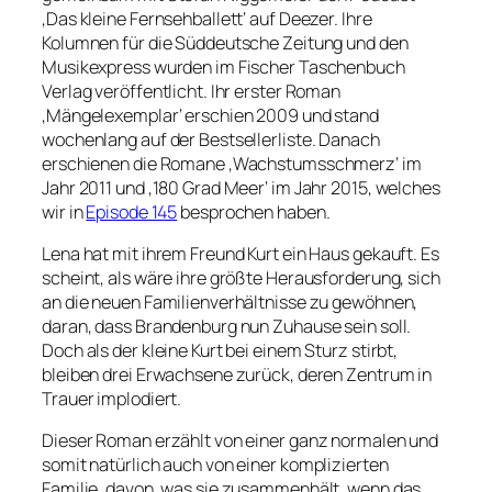
‚Das kleine Fernsehballett‘ auf Deezer. Ihre
Kolumnen für die Süddeutsche Zeitung und den
Musikexpress wurden im Fischer Taschenbuch
Verlag veröffentlicht. Ihr erster Roman
‚Mängelexemplar‘ erschien 2009 und stand
wochenlang auf der Bestsellerliste. Danach
erschienen die Romane ‚Wachstumsschmerz‘ im
Jahr 2011 und ‚180 Grad Meer‘ im Jahr 2015, welches
wir in
Episode 145
besprochen haben.
Lena hat mit ihrem Freund Kurt ein Haus gekauft. Es
scheint, als wäre ihre größte Herausforderung, sich
an die neuen Familienverhältnisse zu gewöhnen,
daran, dass Brandenburg nun Zuhause sein soll.
Doch als der kleine Kurt bei einem Sturz stirbt,
bleiben drei Erwachsene zurück, deren Zentrum in
Trauer implodiert.
Dieser Roman erzählt von einer ganz normalen und
somit natürlich auch von einer komplizierten
Familie, davon, was sie zusammenhält, wenn das