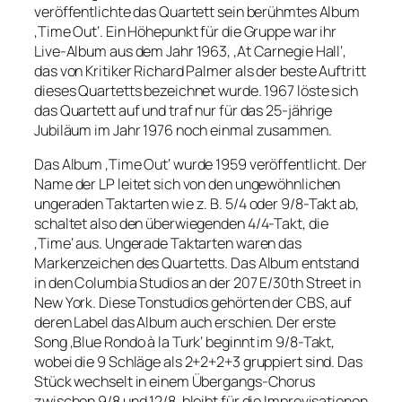
veröffentlichte das Quartett sein berühmtes Album
‚Time Out‘. Ein Höhepunkt für die Gruppe war ihr
Live-Album aus dem Jahr 1963, ‚At Carnegie Hall‘,
das von Kritiker Richard Palmer als der beste Auftritt
dieses Quartetts bezeichnet wurde. 1967 löste sich
das Quartett auf und traf nur für das 25-jährige
Jubiläum im Jahr 1976 noch einmal zusammen.
Das Album ‚Time Out‘ wurde 1959 veröffentlicht. Der
Name der LP leitet sich von den ungewöhnlichen
ungeraden Taktarten wie z. B. 5/4 oder 9/8-Takt ab,
schaltet also den überwiegenden 4/4-Takt, die
‚Time‘ aus. Ungerade Taktarten waren das
Markenzeichen des Quartetts. Das Album entstand
in den Columbia Studios an der 207 E/30th Street in
New York. Diese Tonstudios gehörten der CBS, auf
deren Label das Album auch erschien. Der erste
Song ‚Blue Rondo à la Turk‘ beginnt im 9/8-Takt,
wobei die 9 Schläge als 2+2+2+3 gruppiert sind. Das
Stück wechselt in einem Übergangs-Chorus
zwischen 9/8 und 12/8, bleibt für die Improvisationen