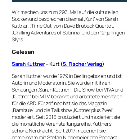
Wir machen uns zum 293. Mal auf die kulturellen
Socken und besprechen diesmal ‚Kurt‘ von Sarah
Kuttner, ‚Time Out‘ vom Dave Brubeck Quartet,
‚Chilling Adventures of Sabrina‘ und den 12-jährigen
Slyrs.
Gelesen
Sarah Kuttner
– Kurt (
S. Fischer Verlag
)
Sarah Kuttner wurde 1979 in Berlin geboren und ist
Autorin und Moderatorin. Sie wurde mit ihren
Sendungen ‚Sarah Kuttner – Die Show‘ bei VIVA und
‚Kuttner.‘ bei MTV bekannt und arbeitete mehrfach
für die ARD. Für zdf.neo hat sie das Magazin
‚Bambule‘ und die Talkshow ‚Kuttner plus Zwei‘
moderiert. Seit 2016 produziert und moderiert sie
die monatliche Veranstaltungsreihe ‚Kuttners
schöne Nerdnacht‘. Seit 2017 moderiert sie
gemeinsam mit Stefan Niggemeier den Podcast