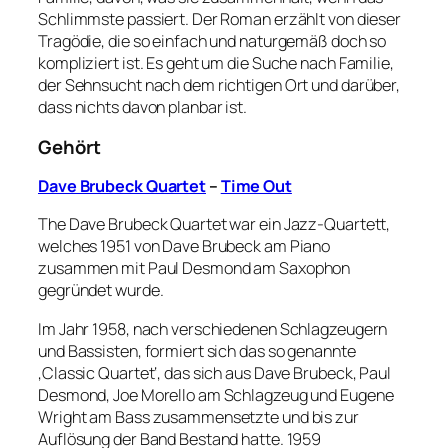
Schlimmste passiert. Der Roman erzählt von dieser
Tragödie, die so einfach und naturgemäß doch so
kompliziert ist. Es geht um die Suche nach Familie,
der Sehnsucht nach dem richtigen Ort und darüber,
dass nichts davon planbar ist.
Gehört
Dave Brubeck Quartet
–
Time Out
The Dave Brubeck Quartet war ein Jazz-Quartett,
welches 1951 von Dave Brubeck am Piano
zusammen mit Paul Desmond am Saxophon
gegründet wurde.
Im Jahr 1958, nach verschiedenen Schlagzeugern
und Bassisten, formiert sich das so genannte
‚Classic Quartet‘, das sich aus Dave Brubeck, Paul
Desmond, Joe Morello am Schlagzeug und Eugene
Wright am Bass zusammensetzte und bis zur
Auflösung der Band Bestand hatte. 1959