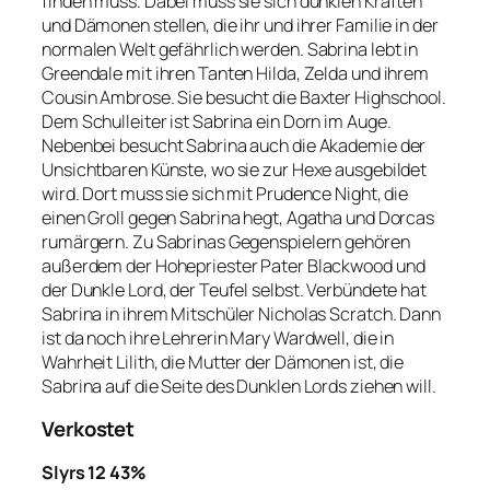
finden muss. Dabei muss sie sich dunklen Kräften
und Dämonen stellen, die ihr und ihrer Familie in der
normalen Welt gefährlich werden. Sabrina lebt in
Greendale mit ihren Tanten Hilda, Zelda und ihrem
Cousin Ambrose. Sie besucht die Baxter Highschool.
Dem Schulleiter ist Sabrina ein Dorn im Auge.
Nebenbei besucht Sabrina auch die Akademie der
Unsichtbaren Künste, wo sie zur Hexe ausgebildet
wird. Dort muss sie sich mit Prudence Night, die
einen Groll gegen Sabrina hegt, Agatha und Dorcas
rumärgern. Zu Sabrinas Gegenspielern gehören
außerdem der Hohepriester Pater Blackwood und
der Dunkle Lord, der Teufel selbst. Verbündete hat
Sabrina in ihrem Mitschüler Nicholas Scratch. Dann
ist da noch ihre Lehrerin Mary Wardwell, die in
Wahrheit Lilith, die Mutter der Dämonen ist, die
Sabrina auf die Seite des Dunklen Lords ziehen will.
Verkostet
Slyrs 12 43%