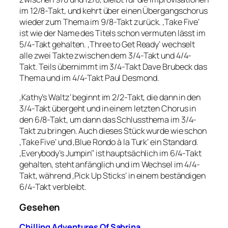
im 12/8-Takt, und kehrt über einen Übergangschorus
wieder zum Thema im 9/8-Takt zurück. ‚Take Five‘
ist wie der Name des Titels schon vermuten lässt im
5/4-Takt gehalten. ‚Three to Get Ready‘ wechselt
alle zwei Takte zwischen dem 3/4-Takt und 4/4-
Takt. Teils übernimmt im 3/4-Takt Dave Brubeck das
Thema und im 4/4-Takt Paul Desmond.
‚Kathy’s Waltz‘ beginnt im 2/2-Takt, die dann in den
3/4-Takt übergeht und in einem letzten Chorus in
den 6/8-Takt, um dann das Schlussthema im 3/4-
Takt zu bringen. Auch dieses Stück wurde wie schon
‚Take Five‘ und ‚Blue Rondo à la Turk‘ ein Standard.
‚Everybody’s Jumpin’‘ ist hauptsächlich im 6/4-Takt
gehalten, steht anfänglich und im Wechsel im 4/4-
Takt, während ‚Pick Up Sticks‘ in einem beständigen
6/4-Takt verbleibt.
Gesehen
Chilling Adventures Of Sabrina