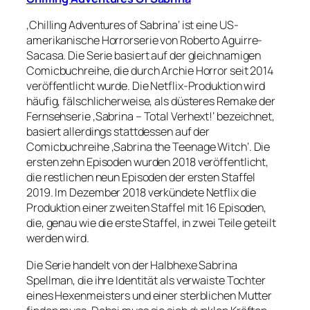
‚Chilling Adventures of Sabrina‘ ist eine US-
amerikanische Horrorserie von Roberto Aguirre-
Sacasa. Die Serie basiert auf der gleichnamigen
Comicbuchreihe, die durch Archie Horror seit 2014
veröffentlicht wurde. Die Netflix-Produktion wird
häufig, fälschlicherweise, als düsteres Remake der
Fernsehserie ‚Sabrina – Total Verhext!‘ bezeichnet,
basiert allerdings stattdessen auf der
Comicbuchreihe ‚Sabrina the Teenage Witch‘. Die
ersten zehn Episoden wurden 2018 veröffentlicht,
die restlichen neun Episoden der ersten Staffel
2019. Im Dezember 2018 verkündete Netflix die
Produktion einer zweiten Staffel mit 16 Episoden,
die, genau wie die erste Staffel, in zwei Teile geteilt
werden wird.
Die Serie handelt von der Halbhexe Sabrina
Spellman, die ihre Identität als verwaiste Tochter
eines Hexenmeisters und einer sterblichen Mutter