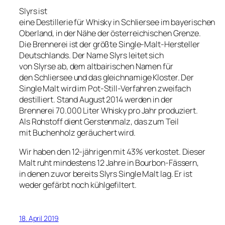
Slyrs ist
eine Destillerie für Whisky in Schliersee im bayerischen
Oberland, in der Nähe der österreichischen Grenze.
Die Brennerei ist der größte Single-Malt-Hersteller
Deutschlands. Der Name Slyrs leitet sich
von Slyrse ab, dem altbairischen Namen für
den Schliersee und das gleichnamige Kloster. Der
Single Malt wird im Pot-Still-Verfahren zweifach
destilliert. Stand August 2014 werden in der
Brennerei 70.000 Liter Whisky pro Jahr produziert.
Als Rohstoff dient Gerstenmalz, das zum Teil
mit Buchenholz geräuchert wird.
Wir haben den 12-jährigen mit 43% verkostet.
Dieser
Malt ruht mindestens 12 Jahre in Bourbon-Fässern,
in denen zuvor bereits Slyrs Single Malt lag
. Er ist
weder gefärbt noch kühlgefiltert.
18. April 2019