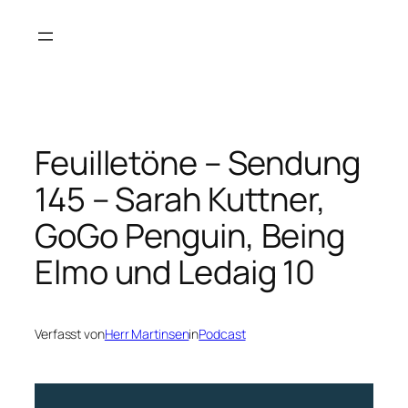
Zum
Inhalt
springen
Feuilletöne – Sendung
145 – Sarah Kuttner,
GoGo Penguin, Being
Elmo und Ledaig 10
Verfasst von
Herr Martinsen
in
Podcast