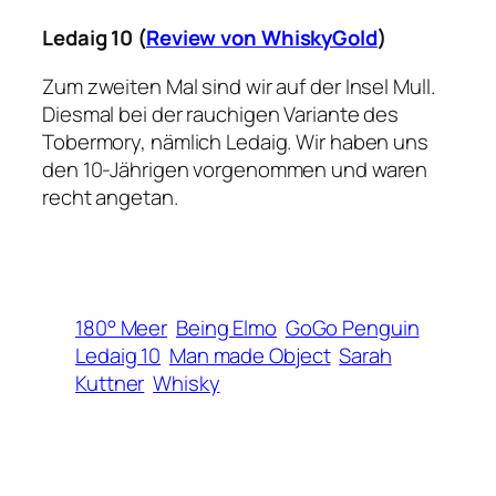
Ledaig 10 (
Review von WhiskyGold
)
Zum zweiten Mal sind wir auf der Insel Mull.
Diesmal bei der rauchigen Variante des
Tobermory, nämlich Ledaig. Wir haben uns
den 10-Jährigen vorgenommen und waren
recht angetan.
180° Meer
Being Elmo
GoGo Penguin
Ledaig 10
Man made Object
Sarah
Kuttner
Whisky