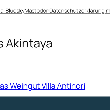
ail
Bluesky
Mastodon
Datenschutzerklärung
I
s Akintaya
as Weingut Villa Antinori