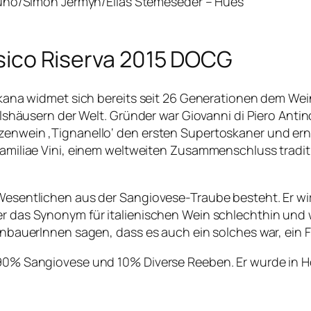
suno/Simon Jermyn/Elias Stemeseder – Hues
assico Riserva 2015 DOCG
Toskana widmet sich bereits seit 26 Generationen dem W
sern der Welt. Gründer war Giovanni di Piero Antinori 
tzenwein ‚Tignanello‘ den ersten Supertoskaner und er
 Familiae Vini, einem weltweiten Zusammenschluss tradi
 Wesentlichen aus der Sangiovese-Traube besteht. Er wir
er das Synonym für italienischen Wein schlechthin und 
einbauerInnen sagen, dass es auch ein solches war, ein F
s 90% Sangiovese und 10% Diverse Reeben. Er wurde in 