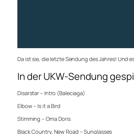
Da ist sie, die letzte Sendung des Jahres! Und e
In der UKW-Sendung gespie
Disarstar – Intro (Baleciaga)
Elbow – Is it a Bird
Stimming – Oma Doris
Black Country, New Road – Sunglasses