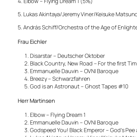
4. Elbow – Flying Dream 1 (5%)
5. Lukas Akintaya/Jeremy Viner/Keisuke Matsu
5. András Schiff/Orchestra of the Age of Enli
Frau Eichler
Disarstar – Deutscher Oktober
Black Country, New Road – For the first Ti
Emmanuelle Dauvin – OVNI Baroque
Breezy – Schwarzfahren
God is an Astronaut – Ghost Tapes #10
Herr Martinsen
Elbow – Flying Dream 1
Emmanuelle Dauvin – OVNI Baroque
Godspeed You! Black Emperor – God’s Pee 