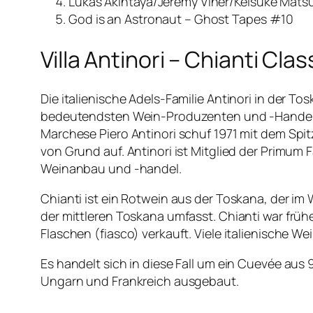
Lukas Akintaya/Jeremy Viner/Keisuke Mat
God is an Astronaut – Ghost Tapes #10
Villa Antinori – Chianti Cl
Die italienische Adels-Familie Antinori in der 
bedeutendsten Wein-Produzenten und -Handelshäu
Marchese Piero Antinori schuf 1971 mit dem Spi
von Grund auf. Antinori ist Mitglied der Primum
Weinanbau und -handel.
Chianti ist ein Rotwein aus der Toskana, der im
der mittleren Toskana umfasst. Chianti war früh
Flaschen (fiasco) verkauft. Viele italienische W
Es handelt sich in diese Fall um ein Cuevée au
Ungarn und Frankreich ausgebaut.