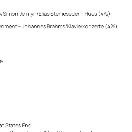
no/Simon Jermyn/Elias Stemeseder – Hues (4%)
ghtenment – Johannes Brahms/Klavierkonzerte (4%)
me
at States End