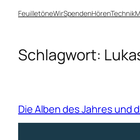
Zum
Feuilletöne
Wir
Spenden
Hören
Technik
M
Inhalt
springen
Schlagwort:
Luka
Die Alben des Jahres und d