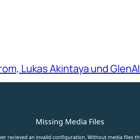
trom, Lukas Akintaya und GlenAl