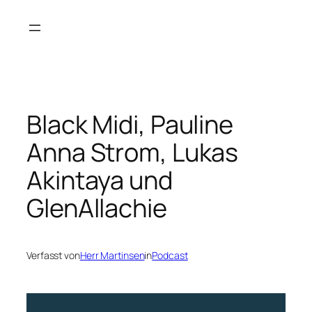
Zum
Inhalt
springen
Black Midi, Pauline
Anna Strom, Lukas
Akintaya und
GlenAllachie
Verfasst von
Herr Martinsen
in
Podcast