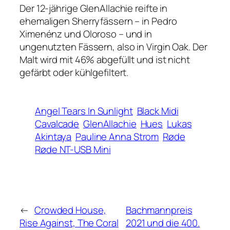
Der 12-jährige GlenAllachie reifte in
ehemaligen Sherryfässern – in Pedro
Ximenénz und Oloroso – und in
ungenutzten Fässern, also in Virgin Oak. Der
Malt wird mit 46% abgefüllt und ist nicht
gefärbt oder kühlgefiltert.
Angel Tears In Sunlight
Black Midi
Cavalcade
GlenAllachie
Hues
Lukas
Akintaya
Pauline Anna Strom
Røde
Røde NT-USB Mini
←
Crowded House,
Bachmannpreis
Rise Against, The Coral
2021 und die 400.