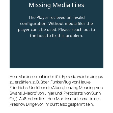
Herr Martinsen hat in der 317. Episode weider einiges
zu erzählen, z. B. über ‚Funkenflug‘ von Hauke
Friedrichs. Und über die Alben ‚Leaving Meaning‘ von
Swans, ‚Macro‘ von Jinjer und ‚Pyroclasts‘ von Sunn
O))). Außerdem liest Herr Martinsen diesmal in der
Preshow Dinge vor. Ihr dürft also gespannt sein.