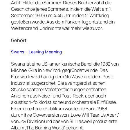
Adolf Hitler den Sommer. Dieses Buch erzählt die
Geschichte jenes Sommers, in dem die Welt am 1.
September 1939 um 4:45 Uhr in den 2. Weltkrieg
gestoßen wurde. Aus dem Funkenflug entstand ein
Weltenbrand, und nichts war mehr wie zuvor.
Gehört
Swans
–
Leaving Meaning
Swans ist eine US-amerikanische Band, die 1982 von
Michael Gira in New York gegründet wurde. Das
Frühwerk wird häufig dem No Wave und dem Post-
Industrial zugeordnet. Die avantgardistischen
Stücke späterer Veröffentlichungen enthalten
Anleihen aus Noise- und Post-Rock, aber auch
akustisch-folkloristische und orchestrale Einflüsse.
Einem breiteren Publikum wurde die Band 1988
durch ihre Coverversion von ‚Love Will Tear Us Apart‘
von Joy Division und das von Bill Laswell produzierte
Album ‚The Burning World‘ bekannt.