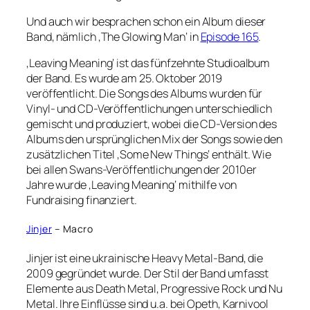
Und auch wir besprachen schon ein Album dieser
Band, nämlich ‚The Glowing Man‘ in
Episode 165
.
‚Leaving Meaning‘ ist das fünfzehnte Studioalbum
der Band. Es wurde am 25. Oktober 2019
veröffentlicht. Die Songs des Albums wurden für
Vinyl- und CD-Veröffentlichungen unterschiedlich
gemischt und produziert, wobei die CD-Version des
Albums den ursprünglichen Mix der Songs sowie den
zusätzlichen Titel ‚Some New Things‘ enthält. Wie
bei allen Swans-Veröffentlichungen der 2010er
Jahre wurde ‚Leaving Meaning‘ mithilfe von
Fundraising finanziert.
Jinjer
– Macro
Jinjer ist eine ukrainische Heavy Metal-Band, die
2009 gegründet wurde. Der Stil der Band umfasst
Elemente aus Death Metal, Progressive Rock und Nu
Metal. Ihre Einflüsse sind u.a. bei Opeth, Karnivool