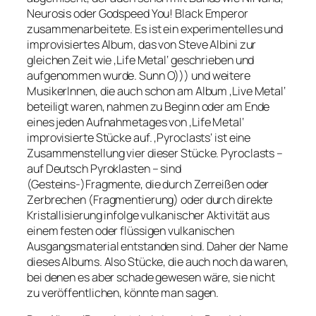
Neurosis oder Godspeed You! Black Emperor
zusammenarbeitete. Es ist ein experimentelles und
improvisiertes Album, das von Steve Albini zur
gleichen Zeit wie ‚Life Metal‘ geschrieben und
aufgenommen wurde. Sunn O))) und weitere
MusikerInnen, die auch schon am Album ‚Live Metal‘
beteiligt waren, nahmen zu Beginn oder am Ende
eines jeden Aufnahmetages von ‚Life Metal‘
improvisierte Stücke auf. ‚Pyroclasts‘ ist eine
Zusammenstellung vier dieser Stücke. Pyroclasts –
auf Deutsch Pyroklasten – sind
(Gesteins-)Fragmente, die durch Zerreißen oder
Zerbrechen (Fragmentierung) oder durch direkte
Kristallisierung infolge vulkanischer Aktivität aus
einem festen oder flüssigen vulkanischen
Ausgangsmaterial entstanden sind. Daher der Name
dieses Albums. Also Stücke, die auch noch da waren,
bei denen es aber schade gewesen wäre, sie nicht
zu veröffentlichen, könnte man sagen.