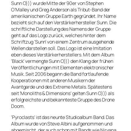
Sunn O))) wurde Mitte der 90er von Stephen
O’Malley und Greg Anderson als Tribut-Band der
amerikanischen Gruppe Earth gegründet. Ihr Name
bezieht sich auf den Verstärkerhersteller Sunn. Die
schriftliche Darstellung des Namens der Gruppe
geht auf das Logo zurück, welches hinter dem
Schriftzug ‘Sunn’ von einem Zentrum ausgehende
Wellen darstellen soll. Das Logo ist eine Imitation
eben dieses Verstärkerherstellers. Mit dem Album
‘Black’ vermengte Sunn O))) den Klang der frühen
Veröffentlichungen mit Elementen elektronischer
Musik. Seit 2006 begann die Band fortlaufende
Kooperationen mit anderen Musikern der
Avantgarde und des Extreme Metals. Spätestens
seit ‘Monoliths & Dimensions’ gelten Sunn O))) als
erfolgreichste und bekannteste Gruppe des Drone
Doom.
‘Pyroclasts’ ist das neunte Studioalbum Band. Das
Album wurde von Steve Albini aufgenommen und
abgemischt, der auch schon mit Bands wie Nirvana,