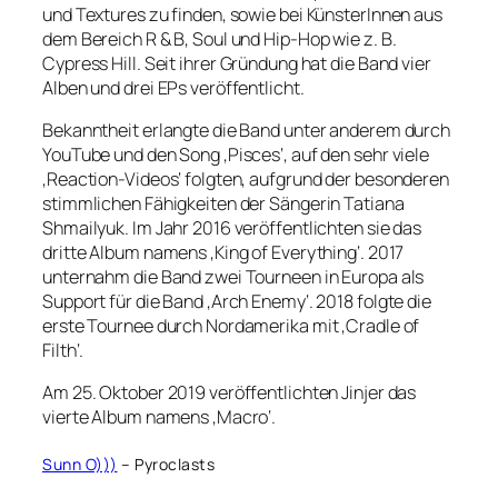
und Textures zu finden, sowie bei KünsterInnen aus
dem Bereich R & B, Soul und Hip-Hop wie z. B.
Cypress Hill. Seit ihrer Gründung hat die Band vier
Alben und drei EPs veröffentlicht.
Bekanntheit erlangte die Band unter anderem durch
YouTube und den Song ‚Pisces‘, auf den sehr viele
‚Reaction-Videos‘ folgten, aufgrund der besonderen
stimmlichen Fähigkeiten der Sängerin Tatiana
Shmailyuk. Im Jahr 2016 veröffentlichten sie das
dritte Album namens ‚King of Everything‘. 2017
unternahm die Band zwei Tourneen in Europa als
Support für die Band ‚Arch Enemy‘. 2018 folgte die
erste Tournee durch Nordamerika mit ‚Cradle of
Filth‘.
Am 25. Oktober 2019 veröffentlichten Jinjer das
vierte Album namens ‚Macro‘.
Sunn O)))
– Pyroclasts