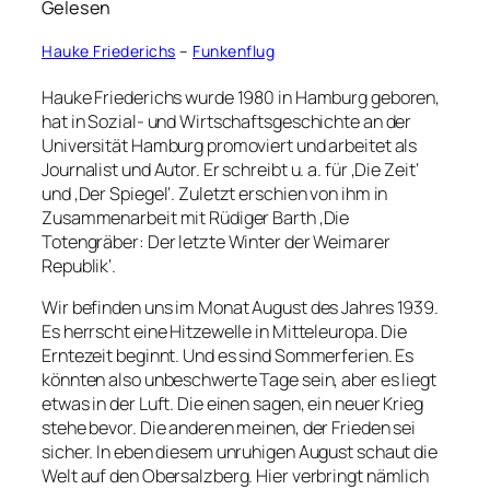
Gelesen
Hauke Friederichs
–
Funkenflug
Hauke Friederichs wurde 1980 in Hamburg geboren,
hat in Sozial- und Wirtschaftsgeschichte an der
Universität Hamburg promoviert und arbeitet als
Journalist und Autor. Er schreibt u. a. für ‚Die Zeit‘
und ‚Der Spiegel‘. Zuletzt erschien von ihm in
Zusammenarbeit mit Rüdiger Barth ‚Die
Totengräber: Der letzte Winter der Weimarer
Republik‘.
Wir befinden uns im Monat August des Jahres 1939.
Es herrscht eine Hitzewelle in Mitteleuropa. Die
Erntezeit beginnt. Und es sind Sommerferien. Es
könnten also unbeschwerte Tage sein, aber es liegt
etwas in der Luft. Die einen sagen, ein neuer Krieg
stehe bevor. Die anderen meinen, der Frieden sei
sicher. In eben diesem unruhigen August schaut die
Welt auf den Obersalzberg. Hier verbringt nämlich