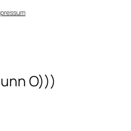
mpressum
Sunn O)))