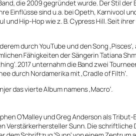
l-Band, die 2009 gegründet wurde. Der Stil de
re Einflüsse sind u.a. bei Opeth, Karnivool un
l und Hip-Hop wie z. B. Cypress Hill. Seit ihr
derem durch YouTube und den Song ‚Pisces‘, a
lichen Fähigkeiten der Sängerin Tatiana Shmai
thing‘. 2017 unternahm die Band zwei Tourneen
nee durch Nordamerika mit ‚Cradle of Filth‘.
injer das vierte Album namens ‚Macro‘.
ephen O’Malley und Greg Anderson als Tribut
en Verstärkerhersteller Sunn. Die schriftlich
er dem Schriftzug ‘Sunn’ von einem Zentrum a