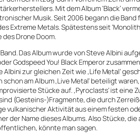
stärkerherstellers. Mit dem Album ‘Black’ ver
tronischer Musik. Seit 2006 begann die Band 
s Extreme Metals. Spätestens seit ‘Monoliths
e des Drone Doom.
um Band. Das Album wurde von Steve Albini a
 oder Godspeed You! Black Emperor zusammenar
e Albini zur gleichen Zeit wie ‚Life Metal‘ 
h schon am Album ‚Live Metal‘ beteiligt ware
provisierte Stücke auf. ‚Pyroclasts‘ ist eine
– sind (Gesteins-)Fragmente, die durch Zerre
lge vulkanischer Aktivität aus einem festen o
er der Name dieses Albums. Also Stücke, die 
öffentlichen, könnte man sagen.