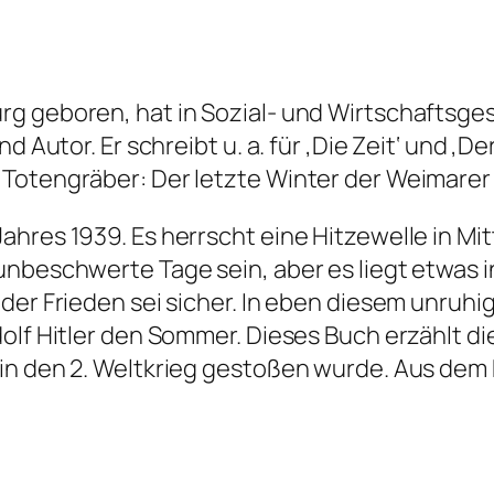
rg geboren, hat in Sozial- und Wirtschaftsge
d Autor. Er schreibt u. a. für ‚Die Zeit‘ und ‚De
Totengräber: Der letzte Winter der Weimarer 
hres 1939. Es herrscht eine Hitzewelle in Mit
nbeschwerte Tage sein, aber es liegt etwas in
der Frieden sei sicher. In eben diesem unruh
dolf Hitler den Sommer. Dieses Buch erzählt d
 in den 2. Weltkrieg gestoßen wurde. Aus dem