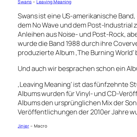
Swans
–
Leaving Meaning
Swans ist eine US-amerikanische Band, 
dem No Wave und dem Post-Industrial z
Anleihen aus Noise- und Post-Rock, abe
wurde die Band 1988 durch ihre Coververs
produzierte Album ‚The Burning World‘
Und auch wir besprachen schon ein Alb
‚Leaving Meaning‘ ist das fünfzehnte S
Albums wurden für Vinyl- und CD-Veröf
Albums den ursprünglichen Mix der Song
Veröffentlichungen der 2010er Jahre wur
Jinjer
– Macro