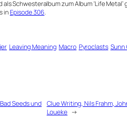
nd als Schwesteralbum zum Album ‘Life Metal’ 
s in
Episode 306
.
jer
Leaving Meaning
Macro
Pyroclasts
Sunn 
e Bad Seeds und
Clue Writing, Nils Frahm, Jo
Loueke
→