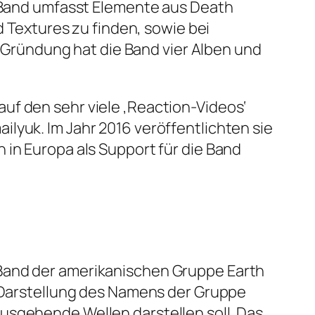
r Band umfasst Elemente aus Death
d Textures zu finden, sowie bei
er Gründung hat die Band vier Alben und
uf den sehr viele ‚Reaction-Videos‘
lyuk. Im Jahr 2016 veröffentlichten sie
 in Europa als Support für die Band
-Band der amerikanischen Gruppe Earth
e Darstellung des Namens der Gruppe
usgehende Wellen darstellen soll. Das