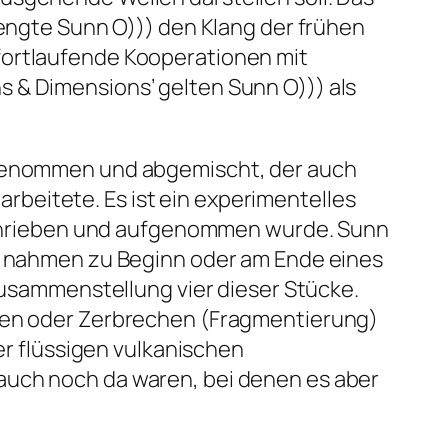
mengte Sunn O))) den Klang der frühen
fortlaufende Kooperationen mit
 & Dimensions’ gelten Sunn O))) als
ufgenommen und abgemischt, der auch
beitete. Es ist ein experimentelles
geschrieben und aufgenommen wurde. Sunn
n, nahmen zu Beginn oder am Ende eines
 Zusammenstellung vier dieser Stücke.
ißen oder Zerbrechen (Fragmentierung)
der flüssigen vulkanischen
auch noch da waren, bei denen es aber