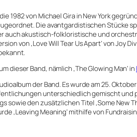
die 1982 von Michael Gira in New York gegrün
ugeordnet. Die avantgardistischen Stücke sp
r auch akustisch-folkloristische und orchestr
ion von ‚Love Will Tear Us Apart‘ von Joy Divi
 bekannt.
um dieser Band, nämlich ‚The Glowing Man‘ in
tudioalbum der Band. Es wurde am 25. Oktober 
fentlichungen unterschiedlich gemischt und p
s sowie den zusätzlichen Titel ‚Some New Thi
de ‚Leaving Meaning‘ mithilfe von Fundraising