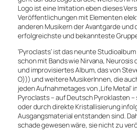
Logo ist eine Imitation eben dieses Ver
Veröffentlichungen mit Elementen elek
anderen Musikern der Avantgarde und de
erfolgreichste und bekannteste Grupp
‘Pyroclasts’ ist das neunte Studioalb
schon mit Bands wie Nirvana, Neurosis
und improvisiertes Album, das von Stev
O))) und weitere MusikerInnen, die auc
jeden Aufnahmetages von ‚Life Metal‘ im
Pyroclasts – auf Deutsch Pyroklasten 
oder durch direkte Kristallisierung info
Ausgangsmaterial entstanden sind. Dah
schade gewesen wäre, sie nicht zu ver