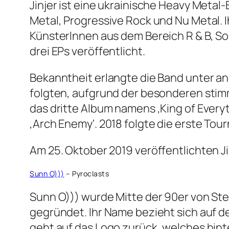
Jinjer ist eine ukrainische Heavy Meta
Metal, Progressive Rock und Nu Metal. Ih
KünsterInnen aus dem Bereich R & B, Sou
drei EPs veröffentlicht.
Bekanntheit erlangte die Band unter an
folgten, aufgrund der besonderen stimm
das dritte Album namens ‚King of Every
‚Arch Enemy‘. 2018 folgte die erste Tour
Am 25. Oktober 2019 veröffentlichten J
Sunn O)))
– Pyroclasts
Sunn O))) wurde Mitte der 90er von St
gegründet. Ihr Name bezieht sich auf d
geht auf das Logo zurück, welches hint