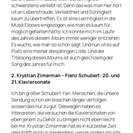
schwerstens verliebt ist. Denn das was man hier hört
ist an Lebensfreude, Verliebtheit und Sonnigkeit
kaum zu übertreffen. Es ist eine Leichtigkeit in die
Musik Elbows eingezogen, wie man es kaum für
möglich gehalten hätte. Ich konnte mich im Laufe
des Jahres diesem Album immer weniger entziehen.
Es wuchs, wie man so schön sagt. Und nun ist es auf
Platz eins meiner diesjährigen Liste. Und der
Titelsong dieses Albums ist auch gleichzeitig der
Song des Jahres für mich.
2. Krystian Zimerman – Franz Schubert: 20. und
21. Klaviersonate
Ich bin großer Schubert-Fan. Menschen, die unsere
Sendung schon ein bisschen länger verfolgen
wissen das nur zu gut. Deswegen haben es
Interpreten, die versuchen die Klaviersonaten von
eben jenem zu Gehör zu bringen nicht eben leicht
bei mir. Krystian Zimerman hat es in kürzester Zeit
geschafft mich zu begeistern, weil er anders als alle