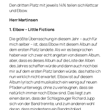
Den dritten Platz mit jeweils 14% teilen sich Kettcar
und Elbow.
Herr Martinsen
1. Elbow – Little Fictions
Die größte Überraschung in diesem Jahr – auch für
mich selber – ist, dass Elbow mit diesem Album auf
dem ersten Platz landete. Als wir es besprochen
haben war ich zwar echt angetan von diesem Album,
aber, dass es dieses Album auf die Liste der Alben
des Jahres schaffen würde und dann auch noch bei
mir auf dem ersten Platz landen würde, das hatte ich
nun wirklich nicht erwartet. Elbow ist auf diesem
Album lyrisch und musikalisch ein wenig auf neuen
Pfaden unterwegs, ohne zu verleugnen, dass sie
natürlich immer noch Elbow sind. Das liegt zum
einen daran, dass der Schlagzeuger Richard Jupp
sich von der Band trennte, und zum anderen wohl
daran, dass mindestens ein Bandmitglied