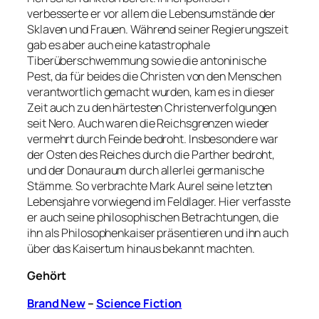
verbesserte er vor allem die Lebensumstände der
Sklaven und Frauen. Während seiner Regierungszeit
gab es aber auch eine katastrophale
Tiberüberschwemmung sowie die antoninische
Pest, da für beides die Christen von den Menschen
verantwortlich gemacht wurden, kam es in dieser
Zeit auch zu den härtesten Christenverfolgungen
seit Nero. Auch waren die Reichsgrenzen wieder
vermehrt durch Feinde bedroht. Insbesondere war
der Osten des Reiches durch die Parther bedroht,
und der Donauraum durch allerlei germanische
Stämme. So verbrachte Mark Aurel seine letzten
Lebensjahre vorwiegend im Feldlager. Hier verfasste
er auch seine philosophischen Betrachtungen, die
ihn als Philosophenkaiser präsentieren und ihn auch
über das Kaisertum hinaus bekannt machten.
Gehört
Brand New
–
Science Fiction