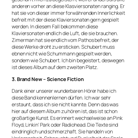
anderen vorher an diese Klasviersonaten ranging. Er
hat sie von dieser immer forwährenden Innerlichkeit
befreit mit der diese Klaviersonaten gern gespielt
werden. In diesem Fall bekommen diese
Klaviersonaten endlich die Luft, die sie brauchen.
Zimerman hat sie endlich vom Pathos befreit, der
diese Werke droht zu ersticken. Schubert muss
ebnen nicht wie Schummann gespielt werden,
sondern wie Schubert. Ich bin begeistert, deswegen
ist dieses Album auf dem zweiten Platz.
3. Brand New – Science Fiction
Dank einer unserer wunderbaren Hörer habe ich
diese Band kennenlernen dürfen. Ich war sehr
erstaunt, dass ich sie nicht kannte. Denn das was
hier auf diesem Album zu hören ist, das ist schon
großartige Kunst. Es erinnert wechselweise an Pink
Floyd, Linkin‘ Park oder Radiohead. Die Texte sind
eindringlich und schmerzhaft. Sie handeln von