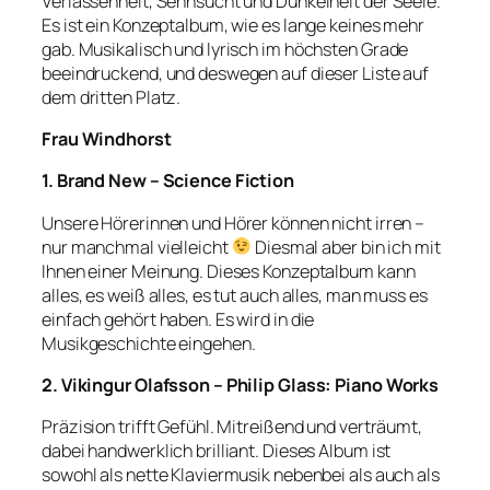
Verlassenheit, Sehnsucht und Dunkelheit der Seele.
Es ist ein Konzeptalbum, wie es lange keines mehr
gab. Musikalisch und lyrisch im höchsten Grade
beeindruckend, und deswegen auf dieser Liste auf
dem dritten Platz.
Frau Windhorst
1. Brand New – Science Fiction
Unsere Hörerinnen und Hörer können nicht irren –
nur manchmal vielleicht
Diesmal aber bin ich mit
Ihnen einer Meinung. Dieses Konzeptalbum kann
alles, es weiß alles, es tut auch alles, man muss es
einfach gehört haben. Es wird in die
Musikgeschichte eingehen.
2. Vikingur Olafsson – Philip Glass: Piano Works
Präzision trifft Gefühl. Mitreißend und verträumt,
dabei handwerklich brilliant. Dieses Album ist
sowohl als nette Klaviermusik nebenbei als auch als