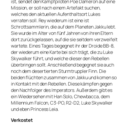
ist, sendet den Kampfpiloten Poe Dameron auf eine
Mission, er soll nach einem Artefakt suchen,
welches den aktuellen Aufenthaltsort Lukes
verraten soll. Rey wiederum ist eine ist
Schrottsammlerin, die auf dem Planeten Jakku lebt.
Sie wurde im Alter von fünf Jahren von ihren Eltern
dort zurückgelassen, auf die sie seitdem verzweifelt
wartete. Eines Tages begegnet ihr der Droide BB-8,
der wiederum eine Karte bei sich trägt, die zu Luke
Skywalker führt, und welche dieser den Rebellen
überbringen sollt. Anschließend begegnet sie auch
noch dem desertierten Sturmtruppler Finn. Die
beiden flüchten zusammen von Jakku und komen so
in Kontakt mit den Rebellen. Diese kämpfen gegen
den Nachfolger des Imperators. Außerdem gibt es
ein Wiedersehen mit Han Solo, Chewbacca, dem
Millennium Falcon, C3-PO, R2-D2, Luke Skywalker
und eben Princess Leia.
Verkostet