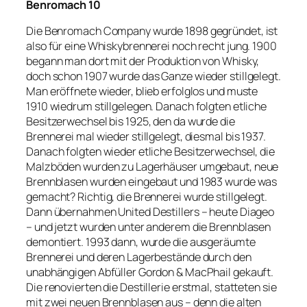
Benromach 10
Die Benromach Company wurde 1898 gegründet, ist
also für eine Whiskybrennerei noch recht jung. 1900
begann man dort mit der Produktion von Whisky,
doch schon 1907 wurde das Ganze wieder stillgelegt.
Man eröffnete wieder, blieb erfolglos und muste
1910 wiedrum stillgelegen. Danach folgten etliche
Besitzerwechsel bis 1925, den da wurde die
Brennerei mal wieder stillgelegt, diesmal bis 1937.
Danach folgten wieder etliche Besitzerwechsel, die
Malzböden wurden zu Lagerhäuser umgebaut, neue
Brennblasen wurden eingebaut und 1983 wurde was
gemacht? Richtig, die Brennerei wurde stillgelegt.
Dann übernahmen United Destillers – heute Diageo
– und jetzt wurden unter anderem die Brennblasen
demontiert. 1993 dann, wurde die ausgeräumte
Brennerei und deren Lagerbestände durch den
unabhängigen Abfüller Gordon & MacPhail gekauft.
Die renovierten die Destillerie erstmal, statteten sie
mit zwei neuen Brennblasen aus – denn die alten