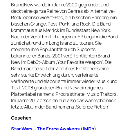
Brand New wurde im Jahre 2000 gegründet und
deckt eine ganze Reihe von Genres ab. Alternative-
Rock, ebenso wieArt-Roc, ein bisschen Harcore, ein
bisschen Grunge, Post-Punk, und Rock. Die Band
kommt aus aus Merrick im Bundestaat New York.
Nach der Veröffentlichung einer EP begann die Band
zunächst rund um Long Island zu touren. Sie
steigerte ihre Popularität durch Supports
bekannterer Bands. 2001 veröffentlichten Brand
New ihr Debüt-Album ‚Your Favorite Weapon‘. Die
Band machte seit der Zeit ihres Entstehens eine
sehr starke Entwicklung durch, verfeinerte,
veränderte und elaborierte immer wieder Musik und
Text. 2008 gründeten Brand New ein eigenes
Plattenlabel namens ‚Procrastinate! Music Traitors‘.
Im Jahre 2017 erschien nun also das wahrscheinlich
letzte Album der Band namens ‚Science Fiction‘.
Gesehen
Star Wars
–
The Force Awakens
(
IMDb
)