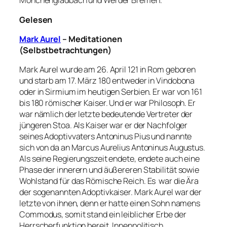
Mönchengladbach und Werder Bremen.
Gelesen
Mark Aurel
– Meditationen
(Selbstbetrachtungen)
Mark Aurel wurde am 26. April 121 in Rom geboren
und starb am 17. März 180 entweder in Vindobona
oder in Sirmium im heutigen Serbien. Er war von 161
bis 180 römischer Kaiser. Und er war Philosoph. Er
war nämlich der letzte bedeutende Vertreter der
jüngeren Stoa. Als Kaiser war er der Nachfolger
seines Adoptivvaters Antoninus Pius und nannte
sich von da an Marcus Aurelius Antoninus Augustus.
Als seine Regierungszeit endete, endete auch eine
Phase der innerern und äußereren Stabilität sowie
Wohlstand für das Römische Reich. Es war die Ära
der sogenannten Adoptivkaiser. Mark Aurel war der
letzte von ihnen, denn er hatte einen Sohn namens
Commodus, somit stand ein leiblicher Erbe der
Herrscherfunktion bereit. Innenpolitisch