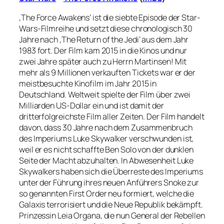
‚The Force Awakens‘ ist die siebte Episode der Star-
Wars-Filmreihe und setzt diese chronologisch 30
Jahre nach ‚The Return of the Jedi‘ aus dem Jahr
1983 fort. Der Film kam 2015 in die Kinos und nur
zwei Jahre später auch zu Herrn Martinsen! Mit
mehr als 9 Millionen verkauften Tickets war er der
meistbesuchte Kinofilm im Jahr 2015 in
Deutschland. Weltweit spielte der Film über zwei
Milliarden US-Dollar ein und ist damit der
dritterfolgreichste Film aller Zeiten. Der Film handelt
davon, dass 30 Jahre nach dem Zusammenbruch
des Imperiums Luke Skywalker verschwunden ist,
weil er es nicht schaffte Ben Solo von der dunklen
Seite der Macht abzuhalten. In Abwesenheit Luke
Skywalkers haben sich die Überreste des Imperiums
unter der Führung ihres neuen Anführers Snoke zur
so genannten First Order neu formiert, welche die
Galaxis terrorisiert und die Neue Republik bekämpft.
Prinzessin Leia Organa, die nun General der Rebellen