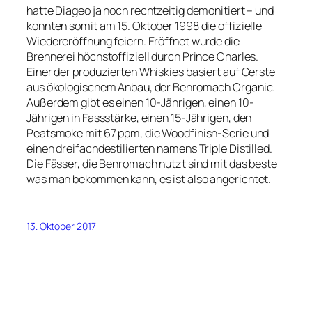
hatte Diageo ja noch rechtzeitig demonitiert – und
konnten somit am 15. Oktober 1998 die offizielle
Wiedereröffnung feiern. Eröffnet wurde die
Brennerei höchstoffiziell durch Prince Charles.
Einer der produzierten Whiskies basiert auf Gerste
aus ökologischem Anbau, der Benromach Organic.
Außerdem gibt es einen 10-Jährigen, einen 10-
Jährigen in Fassstärke, einen 15-Jährigen, den
Peatsmoke mit 67 ppm, die Woodfinish-Serie und
einen dreifachdestilierten namens Triple Distilled.
Die Fässer, die Benromach nutzt sind mit das beste
was man bekommen kann, es ist also angerichtet.
13. Oktober 2017