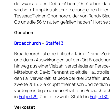
der zwar auf dem Debüt-Album ‚One‘ schon dabei
wird von Tompkins als „Erforschung eines tiefe
TesseracT einen Chor hören, der von Randy Slau
Ob uns die 36 Minuten gefallen haben? Hört sel
Gesehen
Broadchurch
–
Staffel 3
Broadchurch ist eine britische Krimi-Drama-Ser
und deren Auswirkungen auf den Ort Broadchurc
hinweg aus einer Vielzahl verschiedener Perspekt
Mittelpunkt. David Tennant spielt die Hauptrolle 
den Fall verwickelt ist. Jede der drei Staffeln 
zweite 2015. Sie knüpft thematisch und zeitlich d
vordergründig eine neue Straftat in Broadchurch,
in
Folge 129
, über die zweite Staffel in
Folge 180
Verkostet