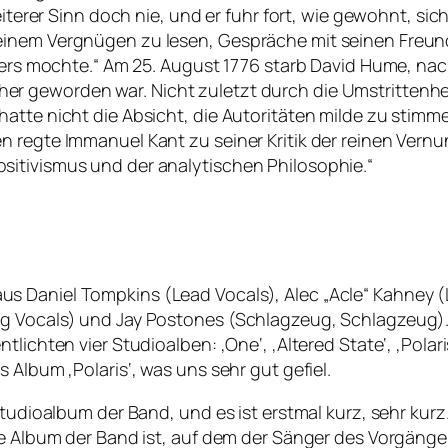
heiterer Sinn doch nie, und er fuhr fort, wie gewohnt, si
seinem Vergnügen zu lesen, Gespräche mit seinen Fre
nders mochte.“ Am 25. August 1776 starb David Hume, na
 geworden war. Nicht zuletzt durch die Umstrittenheit 
atte nicht die Absicht, die Autoritäten milde zu stimme
 regte Immanuel Kant zu seiner Kritik der reinen Vernunf
itivismus und der analytischen Philosophie.“
s Daniel Tompkins (Lead Vocals), Alec „Acle“ Kahney 
g Vocals) und Jay Postones (Schlagzeug, Schlagzeug). 
tlichten vier Studioalben: ‚One‘, ‚Altered State‘, ‚Polar
 Album ‚Polaris‘, was uns sehr gut gefiel.
Studioalbum der Band, und es ist erstmal kurz, sehr kurz.
te Album der Band ist, auf dem der Sänger des Vorgänge