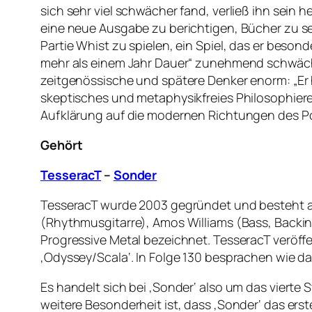
sich sehr viel schwächer fand, verließ ihn sein 
eine neue Ausgabe zu berichtigen, Bücher zu 
Partie Whist zu spielen, ein Spiel, das er beso
mehr als einem Jahr Dauer“ zunehmend schwächer
zeitgenössische und spätere Denker enorm: „Er h
skeptisches und metaphysikfreies Philosophieren
Aufklärung auf die modernen Richtungen des Pos
Gehört
TesseracT
–
Sonder
TesseracT wurde 2003 gegründet und besteht au
(Rhythmusgitarre), Amos Williams (Bass, Backin
Progressive Metal bezeichnet. TesseracT veröffen
‚Odyssey/Scala‘. In Folge 130 besprachen wie das
Es handelt sich bei ‚Sonder‘ also um das vierte 
weitere Besonderheit ist, dass ‚Sonder‘ das ers