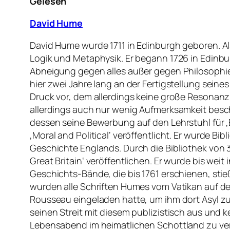
Gelesen
David Hume
David Hume wurde 1711 in Edinburgh geboren. Als 
Logik und Metaphysik. Er begann 1726 in Edinbu
Abneigung gegen alles außer gegen Philosophie 
hier zwei Jahre lang an der Fertigstellung seine
Druck vor, dem allerdings keine große Resonan
allerdings auch nur wenig Aufmerksamkeit besche
dessen seine Bewerbung auf den Lehrstuhl für ‚
‚Moral and Political‘ veröffentlicht. Er wurde B
Geschichte Englands. Durch die Bibliothek von 3
Great Britain‘ veröffentlichen. Er wurde bis weit
Geschichts-Bände, die bis 1761 erschienen, stie
wurden alle Schriften Humes vom Vatikan auf d
Rousseau eingeladen hatte, um ihm dort Asyl 
seinen Streit mit diesem publizistisch aus und
Lebensabend im heimatlichen Schottland zu ver