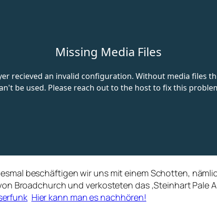
iesmal beschäftigen wir uns mit einem Schotten, näml
l von Broadchurch und verkosteten das ‚Steinhart Pale Al
erfunk
Hier kann man es nachhören!