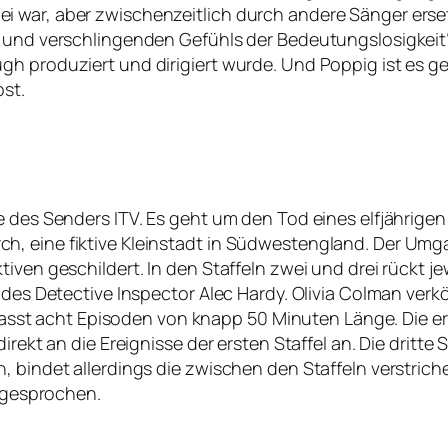
 war, aber zwischenzeitlich durch andere Sänger erset
n und verschlingenden Gefühls der Bedeutungslosigkei
gh produziert und dirigiert wurde. Und Poppig ist es g
bst.
ie des Senders ITV. Es geht um den Tod eines elfjährig
h, eine fiktive Kleinstadt in Südwestengland. Der Umg
iven geschildert. In den Staffeln zwei und drei rückt je
des Detective Inspector Alec Hardy. Olivia Colman verkörpe
umfasst acht Episoden von knapp 50 Minuten Länge. Die er
irekt an die Ereignisse der ersten Staffel an. Die dritte
 bindet allerdings die zwischen den Staffeln verstrichen
gesprochen.