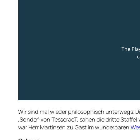
Wir sind mal wieder philosophisch unterwegs. D
‚Sonder‘ von TesseracT, sahen die dritte Staffe
war Herr Martinsen zu Gast im wunderbaren
Wes