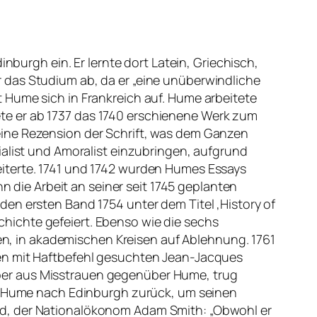
nburgh ein. Er lernte dort Latein, Griechisch,
 das Studium ab, da er „eine unüberwindliche
 Hume sich in Frankreich auf. Hume arbeitete
itete er ab 1737 das 1740 erschienene Werk zum
eine Rezension der Schrift, was dem Ganzen
ialist und Amoralist einzubringen, aufgrund
eiterte. 1741 und 1742 wurden Humes Essays
nn die Arbeit an seiner seit 1745 geplanten
en ersten Band 1754 unter dem Titel ‚History of
eschichte gefeiert. Ebenso wie die sechs
ien, in akademischen Kreisen auf Ablehnung. 1761
den mit Haftbefehl gesuchten Jean-Jacques
ber aus Misstrauen gegenüber Hume, trug
te Hume nach Edinburgh zurück, um seinen
nd, der Nationalökonom Adam Smith: „Obwohl er