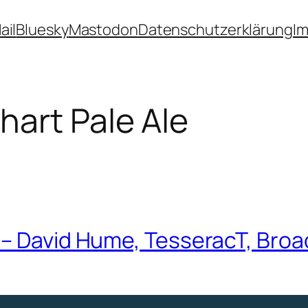
ail
Bluesky
Mastodon
Datenschutzerklärung
I
hart Pale Ale
– David Hume, TesseracT, Broad