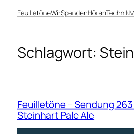
Zum
Feuilletöne
Wir
Spenden
Hören
Technik
M
Inhalt
springen
Schlagwort:
Stein
Feuilletöne – Sendung 263 
Steinhart Pale Ale