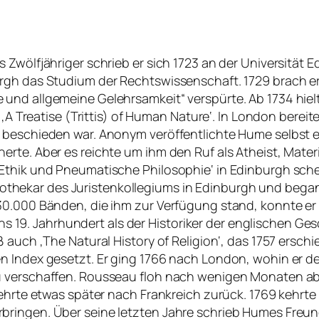
Zwölfjähriger schrieb er sich 1723 an der Universität Edi
rgh das Studium der Rechtswissenschaft. 1729 brach er
und allgemeine Gelehrsamkeit“ verspürte. Ab 1734 hielt
s ‚A Treatise (Trittis) of Human Nature‘. In London bere
z beschieden war. Anonym veröffentlichte Hume selbst 
rte. Aber es reichte um ihm den Ruf als Atheist, Mater
Ethik und Pneumatische Philosophie‘ in Edinburgh sch
ibliothekar des Juristenkollegiums in Edinburgh und bega
0.000 Bänden, die ihm zur Verfügung stand, konnte er d
 ins 19. Jahrhundert als der Historiker der englischen G
ß auch ‚The Natural History of Religion‘, das 1757 ersch
en Index gesetzt. Er ging 1766 nach London, wohin er 
zu verschaffen. Rousseau floh nach wenigen Monaten a
 kehrte etwas später nach Frankreich zurück. 1769 kehr
bringen. Über seine letzten Jahre schrieb Humes Freu