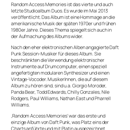
Random Access Memories ist das vierte und auch
letzte Studioalbum Duos. Es wurde im Mai 2013
veröffentlicht. Das Album ist eine Hommage an die
amerikanische Musik der späten 1970er und frühen
1980er Jahre. Dieses Thema spiegelt sich auch in
der Aufmachung des Albums wider.
Nach den eher elektronischen Alben angagierte Daft
Punk Session-Musiker für dieses Album. Sie
beschränkten die Verwendung elektronischer
Instrumente auf Drumcomputer, einen speziell
angefertigten modularen Synthesizer und einen
Vintage-Vocoder. MusikerInnen, die auf diesem
Album zu hören sind, sind u.a. Giorgio Moroder,
Panda Bear, Todd Edwards, Chilly Gonzales, Nile
Rodgers, Paul Williams, Nathan East und Pharrell
Williams.
‚Random Access Memories‘ war das erste und
einzige Album von Daft Punk, was Platz eins der
Charts anführte und mit Platin ausgezeichnet