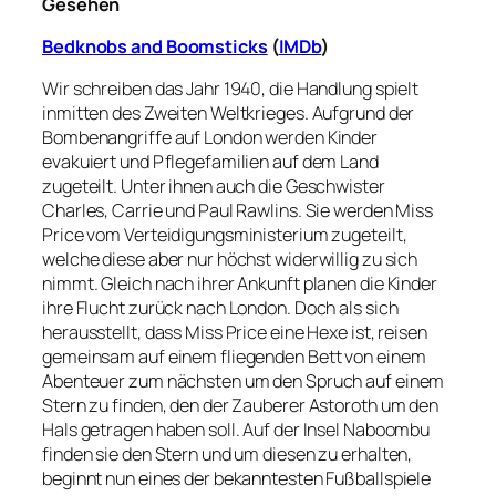
Gesehen
Bedknobs and Boomsticks
(
IMDb
)
Wir schreiben das Jahr 1940, die Handlung spielt
inmitten des Zweiten Weltkrieges. Aufgrund der
Bombenangriffe auf London werden Kinder
evakuiert und Pflegefamilien auf dem Land
zugeteilt. Unter ihnen auch die Geschwister
Charles, Carrie und Paul Rawlins. Sie werden Miss
Price vom Verteidigungsministerium zugeteilt,
welche diese aber nur höchst widerwillig zu sich
nimmt. Gleich nach ihrer Ankunft planen die Kinder
ihre Flucht zurück nach London. Doch als sich
herausstellt, dass Miss Price eine Hexe ist, reisen
gemeinsam auf einem fliegenden Bett von einem
Abenteuer zum nächsten um den Spruch auf einem
Stern zu finden, den der Zauberer Astoroth um den
Hals getragen haben soll. Auf der Insel Naboombu
finden sie den Stern und um diesen zu erhalten,
beginnt nun eines der bekanntesten Fußballspiele