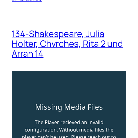
134-Shakespeare, Julia
Holter, Chvrches, Rita 2 und
Arran 14