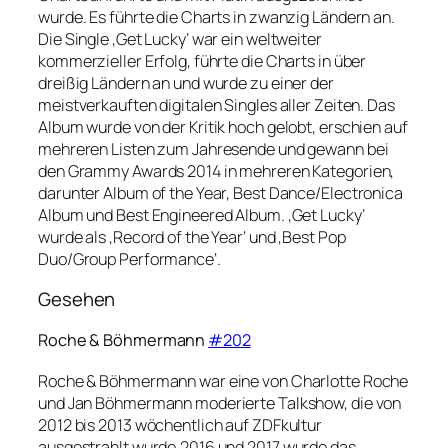
wurde. Es führte die Charts in zwanzig Ländern an.
Die Single ‚Get Lucky‘ war ein weltweiter
kommerzieller Erfolg, führte die Charts in über
dreißig Ländern an und wurde zu einer der
meistverkauften digitalen Singles aller Zeiten. Das
Album wurde von der Kritik hoch gelobt, erschien auf
mehreren Listen zum Jahresende und gewann bei
den Grammy Awards 2014 in mehreren Kategorien,
darunter Album of the Year, Best Dance/Electronica
Album und Best Engineered Album. ‚Get Lucky‘
wurde als ‚Record of the Year‘ und ‚Best Pop
Duo/Group Performance‘.
Gesehen
Roche & Böhmermann
#202
Roche & Böhmermann war eine von Charlotte Roche
und Jan Böhmermann moderierte Talkshow, die von
2012 bis 2013 wöchentlich auf ZDFkultur
ausgestrahlt wurde.2016 und 2017 wurde das