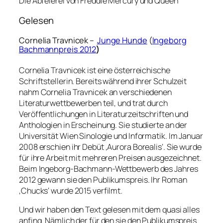
Die Abfeierei von Freddie Mercury und Queen
Gelesen
Cornelia Travnicek –
Junge Hunde
(
Ingeborg
Bachmannpreis 2012
)
Cornelia Travnicek ist eine österreichische
Schriftstellerin. Bereits während ihrer Schulzeit
nahm Cornelia Travnicek an verschiedenen
Literaturwettbewerben teil, und trat durch
Veröffentlichungen in Literaturzeitschriften und
Anthologien in Erscheinung. Sie studierte an der
Universität Wien Sinologie und Informatik. Im Januar
2008 erschien ihr Debüt ‚Aurora Borealis‘. Sie wurde
für ihre Arbeit mit mehreren Preisen ausgezeichnet.
Beim Ingeborg-Bachmann-Wettbewerb des Jahres
2012 gewann sie den Publikumspreis. Ihr Roman
‚Chucks‘ wurde 2015 verfilmt.
Und wir haben den Text gelesen mit dem quasi alles
anfing. Nämlich der für den sie den Publikumspreis