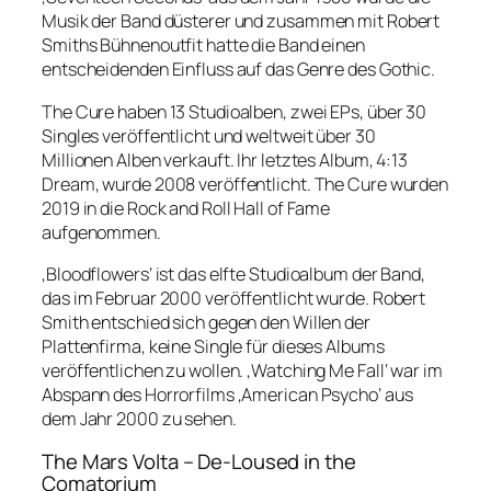
Musik der Band düsterer und zusammen mit Robert
Smiths Bühnenoutfit hatte die Band einen
entscheidenden Einfluss auf das Genre des Gothic.
The Cure haben 13 Studioalben, zwei EPs, über 30
Singles veröffentlicht und weltweit über 30
Millionen Alben verkauft. Ihr letztes Album, 4:13
Dream, wurde 2008 veröffentlicht. The Cure wurden
2019 in die Rock and Roll Hall of Fame
aufgenommen.
‚Bloodflowers‘ ist das elfte Studioalbum der Band,
das im Februar 2000 veröffentlicht wurde. Robert
Smith entschied sich gegen den Willen der
Plattenfirma, keine Single für dieses Albums
veröffentlichen zu wollen. ‚Watching Me Fall‘ war im
Abspann des Horrorfilms ‚American Psycho‘ aus
dem Jahr 2000 zu sehen.
The Mars Volta – De-Loused in the
Comatorium