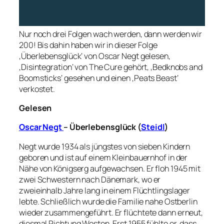
Nur noch drei Folgen wach werden, dann werden wir
200! Bis dahin haben wir in dieser Folge
‚Überlebensglück‘ von Oscar Negt gelesen,
‚Disintegration‘ von The Cure gehört, ‚Bedknobs and
Boomsticks‘ gesehen und einen ‚Peats Beast‘
verkostet.
Gelesen
Oscar Negt
– Überlebensglück (
Steidl
)
Negt wurde 1934 als jüngstes von sieben Kindern
geboren und ist auf einem Kleinbauernhof in der
Nähe von Königserg aufgewachsen. Er floh 1945 mit
zwei Schwestern nach Dänemark, wo er
zweieinhalb Jahre lang in einem Flüchtlingslager
lebte. Schließlich wurde die Familie nahe Ostberlin
wieder zusammengeführt. Er flüchtete dann erneut,
diesmal Richtung Westen. Erst 1955 fühlte er, dass