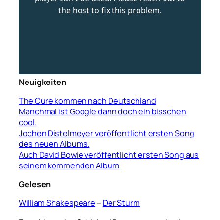
Neuigkeiten
The Cure kommen nach Deutschland
Manchmal ist Google dann doch ein bisschen
cool.
Jochen Distelmeyer veröffentlicht ersten Song
des neuen Albums.
Auch David Bowie veröffentlicht ersten Song aus
seinem kommenden Album
Gelesen
William Shakespeare
–
Der Sturm