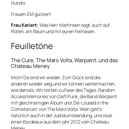
Hundis
Frauen-EM gucken!
Frau Kariert:
Was Herr Martinsen sagt, auch auf
Rollen, am Baum und mit euren Fellnasen.
Feuilletöne
The Cure, The Mars Volta, Warpaint, und das
Chateau Meney
Moin! Da sind wir wieder. Zum Glück sind die
anderen wieder weg und wir können weitermachen,
wie damals. Wir hörten zu Feier des Tages ‚Random
Access Memories‘ von Daft Punk, die Band Warpaint
mit gleichnamigen Album und ‚De-Loused in the
Comatorium‘ von The Mars Volta. Wein gibt’s
natürlich auch in der Jubiläumssendung, und zwar
einen Bordeaux aus dem jahr 2012 vom Chateau
Meney.