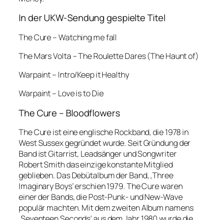
In der UKW-Sendung gespielte Titel
The Cure – Watching me fall
The Mars Volta – The Roulette Dares (The Haunt of)
Warpaint – Intro/Keep it Healthy
Warpaint – Love is to Die
The Cure – Bloodflowers
The Cure ist eine englische Rockband, die 1978 in
West Sussex gegründet wurde. Seit Gründung der
Band ist Gitarrist, Leadsänger und Songwriter
Robert Smith das einzige konstante Mitglied
geblieben. Das Debütalbum der Band, ‚Three
Imaginary Boys‘ erschien 1979. The Cure waren
einer der Bands, die Post-Punk- und New-Wave
populär machten. Mit dem zweiten Album namens
‚Seventeen Seconds‘ aus dem Jahr 1980 wurde die