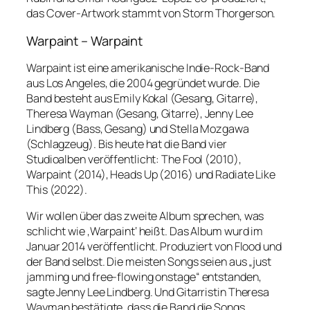
das Cover-Artwork stammt von Storm Thorgerson.
Warpaint – Warpaint
Warpaint ist eine amerikanische Indie-Rock-Band
aus Los Angeles, die 2004 gegründet wurde. Die
Band besteht aus Emily Kokal (Gesang, Gitarre),
Theresa Wayman (Gesang, Gitarre), Jenny Lee
Lindberg (Bass, Gesang) und Stella Mozgawa
(Schlagzeug). Bis heute hat die Band vier
Studioalben veröffentlicht: The Fool (2010),
Warpaint (2014), Heads Up (2016) und Radiate Like
This (2022).
Wir wollen über das zweite Album sprechen, was
schlicht wie ‚Warpaint‘ heißt. Das Album wurd im
Januar 2014 veröffentlicht. Produziert von Flood und
der Band selbst. Die meisten Songs seien aus „just
jamming und free-flowing onstage“ entstanden,
sagte Jenny Lee Lindberg. Und Gitarristin Theresa
Wayman bestätigte, dass die Band die Songs