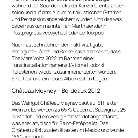
während der Soundchecks der Konzerte entstanden
seien und auf dem Album mit akustischen Gitarren
und Percussion angereichert wurden. Und das was
dabei rauskam nannte Herr Martinsen dann
Postprogressivepsychedlicdancefloorpop
.
Nach fast zehn Jahren der Inaktivität gaben
Rodríguez-López und Bixler-Zavala bekannt, dass
The Mars Volta 2022 im Rahmen einer
Kunstinstallation namens ‚L’ytome Hodorxí
Telesterion‘ wieder zusammenarebiten würden.
Eine Tour und ein neues Album sollen folgen.
Château Meyney – Bordeaux 2012
Das Weingut Château Meyney baut auf 51 Hektar
Wein an. Es werden zu 65 % Cabernet Sauvignon, 25
% Merlot und ein wenig Petit Verdot angepflanzt,
was eher atypisch für Saint-Estèphe ist. Das
Château zählt zu den ältesten im Médoc und wurde
1662 gegründet.