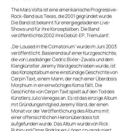
The Mars Volta ist eine amerikanische Progressive-
Rock-Band aus Texas, die 2001 gegründet wurde.
Die Band ist bekannt für energiegeladenen Live-
Shows und für ihre Konzeptalben. Die Band
veröffentlichte 2002 ihre Debüt-EP ‚Tremulant‘.
‚De-Loused in the Comatorium‘ wurde im Juni 2003
veröffentlicht. Basierend auf einer Kurzgeschichte,
die von Leadsänger Cedric Bixler-Zavala und dem
Klangkünstler Jeremy Ward geschrieben wurde, ist
das Konzeptalbum eine einstündige Geschichte von
Cerpin Taxt, einem Mann, der nach einer Überdosis
Morphium in ein einwöchiges Koma fällt. Die
Geschichte von Cerpin Taxt spielt auf den Tod des
Künstlers Julio Venegas an. Es ist das einzige Album
mit Gründungsmitglied Jeremy Ward, der einen
Monat vor der Veröffentlichung des Albums mit
einer offensichtlichen Heroinüberdosis tot
aufgefunden wurde. Das Album wurde von Rick
Rubin und Omar Rodríguez-López co-produziert,