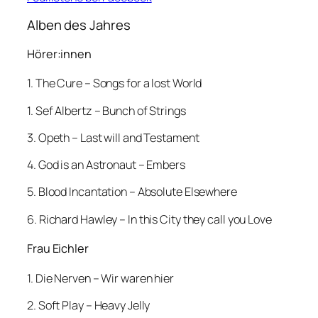
Alben des Jahres
Hörer:innen
1. The Cure – Songs for a lost World
1. Sef Albertz – Bunch of Strings
3. Opeth – Last will and Testament
4. God is an Astronaut – Embers
5. Blood Incantation – Absolute Elsewhere
6. Richard Hawley – In this City they call you Love
Frau Eichler
1. Die Nerven – Wir waren hier
2. Soft Play – Heavy Jelly