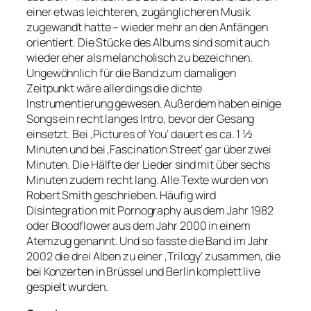
einer etwas leichteren, zugänglicheren Musik
zugewandt hatte – wieder mehr an den Anfängen
orientiert. Die Stücke des Albums sind somit auch
wieder eher als melancholisch zu bezeichnen.
Ungewöhnlich für die Band zum damaligen
Zeitpunkt wäre allerdings die dichte
Instrumentierung gewesen. Außerdem haben einige
Songs ein recht langes Intro, bevor der Gesang
einsetzt. Bei ‚Pictures of You‘ dauert es ca. 1 ½
Minuten und bei ‚Fascination Street‘ gar über zwei
Minuten. Die Hälfte der Lieder sind mit über sechs
Minuten zudem recht lang. Alle Texte wurden von
Robert Smith geschrieben. Häufig wird
Disintegration mit Pornography aus dem Jahr 1982
oder Bloodflower aus dem Jahr 2000 in einem
Atemzug genannt. Und so fasste die Band im Jahr
2002 die drei Alben zu einer ‚Trilogy‘ zusammen, die
bei Konzerten in Brüssel und Berlin komplett live
gespielt wurden.