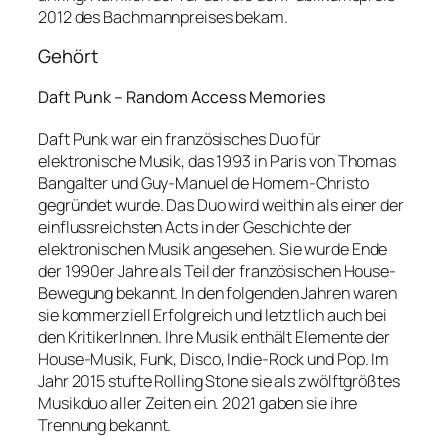
2012 des Bachmannpreises bekam.
Gehört
Daft Punk – Random Access Memories
Daft Punk war ein französisches Duo für
elektronische Musik, das 1993 in Paris von Thomas
Bangalter und Guy-Manuel de Homem-Christo
gegründet wurde. Das Duo wird weithin als einer der
einflussreichsten Acts in der Geschichte der
elektronischen Musik angesehen. Sie wurde Ende
der 1990er Jahre als Teil der französischen House-
Bewegung bekannt. In den folgenden Jahren waren
sie kommerziell Erfolgreich und letztlich auch bei
den KritikerInnen. Ihre Musik enthält Elemente der
House-Musik, Funk, Disco, Indie-Rock und Pop. Im
Jahr 2015 stufte Rolling Stone sie als zwölftgrößtes
Musikduo aller Zeiten ein. 2021 gaben sie ihre
Trennung bekannt.