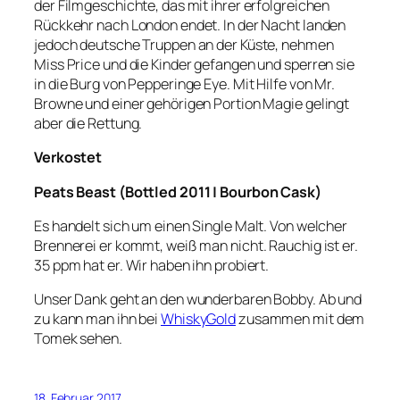
der Filmgeschichte, das mit ihrer erfolgreichen
Rückkehr nach London endet. In der Nacht landen
jedoch deutsche Truppen an der Küste, nehmen
Miss Price und die Kinder gefangen und sperren sie
in die Burg von Pepperinge Eye. Mit Hilfe von Mr.
Browne und einer gehörigen Portion Magie gelingt
aber die Rettung.
Verkostet
Peats Beast
(Bottled 2011 | Bourbon Cask)
Es handelt sich um einen Single Malt. Von welcher
Brennerei er kommt, weiß man nicht. Rauchig ist er.
35 ppm hat er. Wir haben ihn probiert.
Unser Dank geht an den wunderbaren Bobby. Ab und
zu kann man ihn bei
WhiskyGold
zusammen mit dem
Tomek sehen.
18. Februar 2017