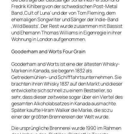
Fredrik Kihlberg von der schwedischen Post-Metal
Band ‚Cult of Luna‘ und der von Tom Fleming, dem
ehemaligen Songwriter und Sänger der Indie-Band
‚Wild Beasts‘. Der Rest wurde zusammen mit Bassist
und Ehemann Thomas Williams in Eigenregie in ihrer
Wohnung in London aufgenommen.
Gooderham and Worts Four Grain
Gooderham and Worts ist eine der ältesten Whisky-
Marken in Kanada, sie begann 1832 als
Getreidemühlen- und Schifffahrtsunternehmen. Sie
brachten ihren Whisky 1837 auf den Markt und dieser
entwickelte sich schnell zu einem Bestseller, so
sehr, dass dieser zeitweise sogar über ein Viertel des
gesamten Alkoholabsatzes in Kanada ausmachte.
Später kaufte Hiram Walker die Marke, die so zu
einer der größten Brennereien der Welt wurde.
Die ursprüngliche Brennerei wurde 1990 im Rahmen