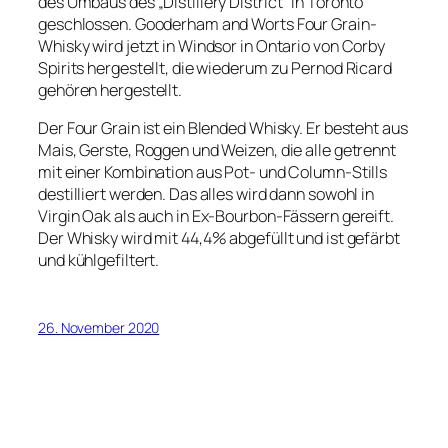
des Umbaus des „Distillery District“ in Toronto
geschlossen. Gooderham and Worts Four Grain-
Whisky wird jetzt in Windsor in Ontario von Corby
Spirits hergestellt, die wiederum zu Pernod Ricard
gehören hergestellt.
Der Four Grain ist ein Blended Whisky. Er besteht aus
Mais, Gerste, Roggen und Weizen, die alle getrennt
mit einer Kombination aus Pot- und Column-Stills
destilliert werden. Das alles wird dann sowohl in
Virgin Oak als auch in Ex-Bourbon-Fässern gereift.
Der Whisky wird mit 44,4% abgefüllt und ist gefärbt
und kühlgefiltert.
26. November 2020