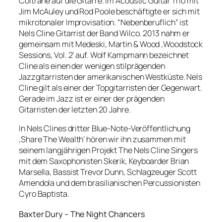
Coltrane auf die Gitarre. Im Acoustic Guitar Trio mit
Jim McAuley und Rod Poole beschäftigte er sich mit
mikrotonaler Improvisation. “Nebenberuflich” ist
Nels Cline Gitarrist der Band Wilco. 2013 nahm er
gemeinsam mit Medeski, Martin & Wood ‚Woodstock
Sessions, Vol. 2‘ auf. Wolf Kampmann bezeichnet
Cline als einen der wenigen stilprägenden
Jazzgitarristen der amerikanischen Westküste. Nels
Cline gilt als einer der Topgitarristen der Gegenwart.
Gerade im Jazz ist er einer der prägenden
Gitarristen der letzten 20 Jahre.
In Nels Clines dritter Blue-Note-Veröffentlichung
‚Share The Wealth‘ hören wir ihn zusammen mit
seinem langjährigen Projekt The Nels Cline Singers
mit dem Saxophonisten Skerik, Keyboarder Brian
Marsella, Bassist Trevor Dunn, Schlagzeuger Scott
Amendola und dem brasilianischen Percussionisten
Cyro Baptista.
Baxter Dury – The Night Chancers