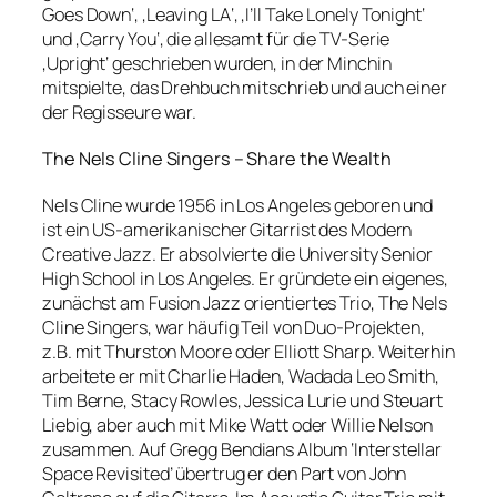
Goes Down‘, ‚Leaving LA‘, ‚I’ll Take Lonely Tonight‘
und ‚Carry You‘, die allesamt für die TV-Serie
‚Upright‘ geschrieben wurden, in der Minchin
mitspielte, das Drehbuch mitschrieb und auch einer
der Regisseure war.
The Nels Cline Singers – Share the Wealth
Nels Cline wurde 1956 in Los Angeles geboren und
ist ein US-amerikanischer Gitarrist des Modern
Creative Jazz. Er absolvierte die University Senior
High School in Los Angeles. Er gründete ein eigenes,
zunächst am Fusion Jazz orientiertes Trio, The Nels
Cline Singers, war häufig Teil von Duo-Projekten,
z.B. mit Thurston Moore oder Elliott Sharp. Weiterhin
arbeitete er mit Charlie Haden, Wadada Leo Smith,
Tim Berne, Stacy Rowles, Jessica Lurie und Steuart
Liebig, aber auch mit Mike Watt oder Willie Nelson
zusammen. Auf Gregg Bendians Album ‘Interstellar
Space Revisited’ übertrug er den Part von John