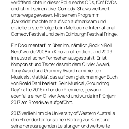
veröffentlichte in dieser Rolle sechs CDs, fünf DVDs
und ist mit seinen Live-Comedy-Shows weltweit
unterwegs gewesen. Mit seinem Programm
‚Darkside‘ machte er auf sich aufmerksam und
erzielte erste Erfolge beim Melbourne International
Comedy Festival und beim Edinburgh Festival Fringe.
Ein Dokumentarfilm über ihn, nämlich ‚Rock N Roll
Nerd‘ wurde 2008 im Kino veröffentlicht und 2009
im australischen Fernsehen ausgestrahlt. Er ist
Komponist und Texter des mit dem Olivier Award,
Tony Award und Grammy Award nominierten
Musicals ‚Matilda‘, das auf dem gleichnamigen Buch
von Roald Dahl basiert. Sein Musical ‚Groundhog
Day‘ hatte 2016 in London Premiere, gewann
ebenfalls einen Olivier Award und wurde im Frühjahr
2017 am Broadway aufgeführt.
2013 verlieh ihm die University of Western Australia
den Ehrendoktor für seinen Beitrag zur Kunst und
seine herausragenden Leistungen und weltweite