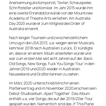
Anerkennung als Komponist, Texter, Schauspieler,
Schriftsteller und Komiker. Im Jahr 2015 wurde ihm
eine zweite Ehrendoktorwürde von der Mountview
Academy of Theatre Arts verliehen. Am Australia
Day 2020 wurde er zum Mitglied des Order of
Australia ernannt.
Nach langen Tourreen und zwischenzeitlichem
Umzug in die USA 2013, u.a. wegen seiner Musicals,
kehrte er 2018 nach Australien zurück. Er kündigte
an, dass er an einem Album arbeiteten würde und
war zum ersten Mal seit acht Jahren auf der ‚Back:
Old Songs, New Songs, Fuck You Songs-Tour‘ in den
Jahren 2019 und 2020 wieder in Australien,
Neuseeland und Großbritannien zu sehen.
Im März 2020 unterschrieb Minchin einen
Plattenvertrag und im November 2020 erschien sein
Debüt-Studioalbum ‚Apart Together‘. Das Album
enthält u.a. vier Songs, die auf der 2019/20er-Tour
gespielt wurden. Namentlich sind das ‚If This Plane