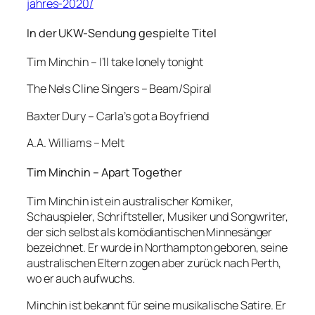
jahres-2020/
In der UKW-Sendung gespielte Titel
Tim Minchin – I’ll take lonely tonight
The Nels Cline Singers – Beam/Spiral
Baxter Dury – Carla’s got a Boyfriend
A.A. Williams – Melt
Tim Minchin – Apart Together
Tim Minchin ist ein australischer Komiker,
Schauspieler, Schriftsteller, Musiker und Songwriter,
der sich selbst als komödiantischen Minnesänger
bezeichnet. Er wurde in Northampton geboren, seine
australischen Eltern zogen aber zurück nach Perth,
wo er auch aufwuchs.
Minchin ist bekannt für seine musikalische Satire. Er