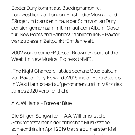
Baxter Dury kommt aus Buckinghamshire,
nordwestlich von London. Er ist Indie-Musiker und
Sänger und darüber hinaus der Sohn von Ian Dury,
der sich gemeinsam mit ihm auf dem Album-Cover
für ‚New Boots and Panties!!‘ abbilden ließ – Baxter
war zu diesem Zeitpunkt fünf Jahre alt.
2002 wurde seine EP ‚Oscar Brown‘ ‚Record of the
Week‘ im New Musical Express (NME).
‚The Night Chancers‘ ist das sechste Studioalbum
von Baxter Dury. Es wurde 2019 in den Hoxa Studios
in West Hampstead aufgenommen und im März des
Jahres 2020 veröffentlicht.
A.A. Williams – Forever Blue
Die Singer-Songwriterin A.A. Williams ist die
Senkrechtstarterin der britischen Musikszene
schlechthin. Im April 2019 trat sie zum ersten Mal