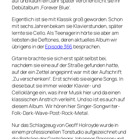
auf und kaum ein Jahr später veröffentlicht sie ihr
Debütalbum ‚Forever Blue‘.
Eigentlich ist sie mit Klassik groß geworden. Schon
mit sechs Jahren bekam sie Klavierstunden, später
lernte sie Cello. Als Teenagerin hörte sie aber am
liebsten die Deftones, deren aktuelles Album wir
übrigens in der
Episode 366
besprachen.
Gitarre brachte sie sich erst spät selbst bei,
nachdem sie eine auf der Straße gefunden hatte,
auf der ein Zettel angepinnt war mit der Aufschrift
‚Zu verschenken!‘. Erst schrieb sie eigene Songs. In
diese baut sie immer wieder Klavier- und
Celloklänge ein, was ihrer Musik hier und da einen
klassischen Anstrich verleiht. Und so ist es auch auf
diesem Album. Wir hören hier Singer-Songwriter-
Folk-Dark-Wave-Post-Rock-Metal.
Nur das Schlagzeug von Geoff Holroyde wurde in
einem professionellen Tonstudio aufgezeichnet und
die Beiträge der Gastsänger Johannes Persson und