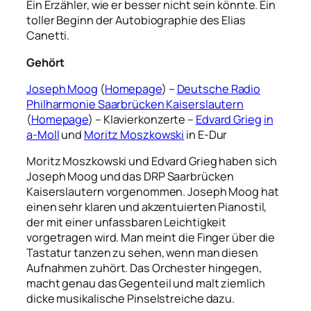
Ein Erzähler, wie er besser nicht sein könnte. Ein
toller Beginn der Autobiographie des Elias
Canetti.
Gehört
Joseph Moog
(
Homepage
) –
Deutsche Radio
Philharmonie Saarbrücken Kaiserslautern
(
Homepage
) – Klavierkonzerte –
Edvard Grieg
in
a-Moll
und
Moritz Moszkowski
in E-Dur
Moritz Moszkowski und Edvard Grieg haben sich
Joseph Moog und das DRP Saarbrücken
Kaiserslautern vorgenommen. Joseph Moog hat
einen sehr klaren und akzentuierten Pianostil,
der mit einer unfassbaren Leichtigkeit
vorgetragen wird. Man meint die Finger über die
Tastatur tanzen zu sehen, wenn man diesen
Aufnahmen zuhört. Das Orchester hingegen,
macht genau das Gegenteil und malt ziemlich
dicke musikalische Pinselstreiche dazu.