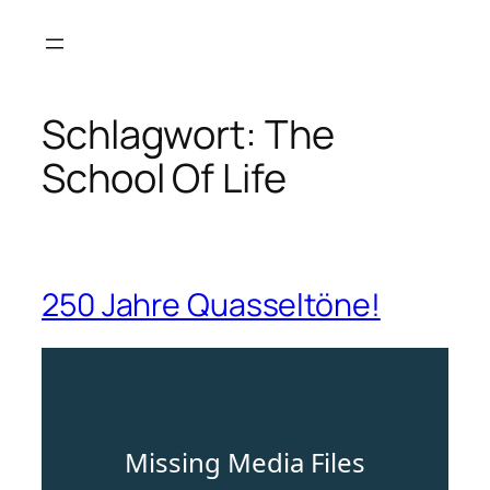
Zum
Inhalt
springen
Schlagwort:
The
School Of Life
250 Jahre Quasseltöne!