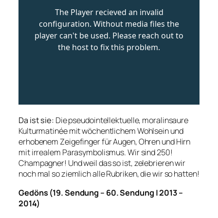
Da ist sie:
Die pseudointellektuelle, moralinsaure
Kulturmatinée mit wöchentlichem Wohlsein und
erhobenem Zeigefinger für Augen, Ohren und Hirn
mit irrealem Parasymbolismus. Wir sind 250!
Champagner! Und weil das so ist, zelebrieren wir
noch mal so ziemlich alle Rubriken, die wir so hatten!
Gedöns (19. S
endung – 60. Sendung | 2013 –
2014)