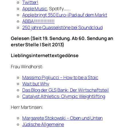
Twitter!
Apple Music
, Spotify…….
Apple bringt 350 Euro-iPad auf dem Markt
ABBA!!!!!!!!!!!!!!!
250 jahre Quasselstöne bei Soundcloud
Gelesen (Seit 19. Sendung. Ab 60. Sendung an
erster Stelle | Seit 2013)
Lieblingsinternettextgedönse
Frau Windhorst:
Massimo Pigliucci – How to be a Stoic
Wait but Why
Das Blog der GLS Bank: Der Wirtschaftsteil
Catalyst Athletics: Olympic Weightlifting
Herr Martinsen:
Margarete Stokowski – Oben und Unten
Jüdische Allgemeine