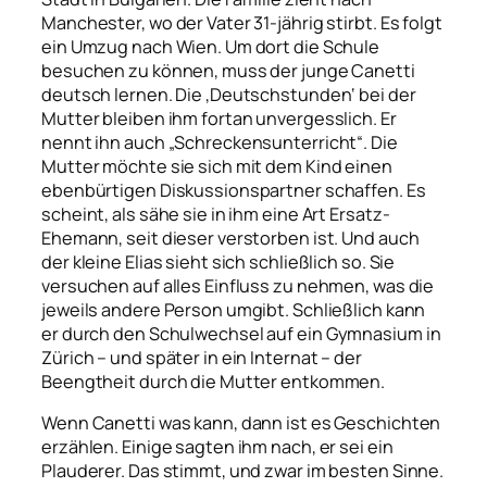
Manchester, wo der Vater 31-jährig stirbt. Es folgt
ein Umzug nach Wien. Um dort die Schule
besuchen zu können, muss der junge Canetti
deutsch lernen. Die ‚Deutschstunden‘ bei der
Mutter bleiben ihm fortan unvergesslich. Er
nennt ihn auch „Schreckensunterricht“. Die
Mutter möchte sie sich mit dem Kind einen
ebenbürtigen Diskussionspartner schaffen. Es
scheint, als sähe sie in ihm eine Art Ersatz-
Ehemann, seit dieser verstorben ist. Und auch
der kleine Elias sieht sich schließlich so. Sie
versuchen auf alles Einfluss zu nehmen, was die
jeweils andere Person umgibt. Schließlich kann
er
durch den Schulwechsel auf ein Gymnasium in
Zürich – und später in ein Internat – der
Beengtheit durch die Mutter entkommen.
Wenn Canetti was kann, dann ist es Geschichten
erzählen. Einige sagten ihm nach, er sei ein
Plauderer. Das stimmt, und zwar im besten Sinne.