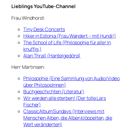
Lieblings YouTube-Channel
Frau Windhorst:
Tiny Desk Concerts
Hiker in Estonia (Frau Wandert – mit Hundi!)
The School of Life (Philosophie für alle! In
knuffig.)
Alan Thrall (Hantelgedöns)
Herr Martinsen:
Philosophie (Eine Sammlung von Audio/Video
über PhilosopInnen)
Buchgeschichten (Literatur)
Wir werden alle sterben! (Der tolle Lars
Fischer)
ClassicAlbumSundays (Interviews mit
Menschen Alben, die Alben klöppelten, die
Welt veränderten)