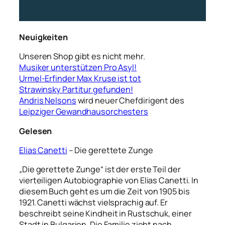
Neuigkeiten
Unseren Shop gibt es nicht mehr.
Musiker unterstützen Pro Asyl!
Urmel-Erfinder Max Kruse ist tot
Strawinsky Partitur gefunden!
Andris Nelsons
wird neuer Chefdirigent des
Leipziger Gewandhausorchesters
Gelesen
Elias Canetti
– Die gerettete Zunge
„Die gerettete Zunge“ ist der erste Teil der
vierteiligen Autobiographie von Elias Canetti. In
diesem Buch geht es um die Zeit von 1905 bis
1921. Canetti wächst vielsprachig auf. Er
beschreibt seine Kindheit in Rustschuk, einer
Stadt in Bulgarien. Die Familie zieht nach