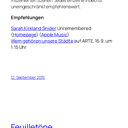
inszenierten Szenen. Jedes einzelne Video ist
uneingeschränkt empfehlenswert.
Empfehlungen
Sarah Kirkland Snider
Unremembered
(
Homepage
) (
Apple Music
)
Wem gehören unsere Städte
auf ARTE, 16.9. um
1:15 Uhr
12. September 2015
Feuilletöne