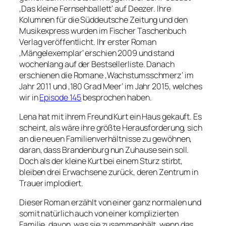
‚Das kleine Fernsehballett‘ auf Deezer. Ihre
Kolumnen für die Süddeutsche Zeitung und den
Musikexpress wurden im Fischer Taschenbuch
Verlag veröffentlicht. Ihr erster Roman
‚Mängelexemplar‘ erschien 2009 und stand
wochenlang auf der Bestsellerliste. Danach
erschienen die Romane ‚Wachstumsschmerz‘ im
Jahr 2011 und ‚180 Grad Meer‘ im Jahr 2015, welches
wir in
Episode 145
besprochen haben.
Lena hat mit ihrem Freund Kurt ein Haus gekauft. Es
scheint, als wäre ihre größte Herausforderung, sich
an die neuen Familienverhältnisse zu gewöhnen,
daran, dass Brandenburg nun Zuhause sein soll.
Doch als der kleine Kurt bei einem Sturz stirbt,
bleiben drei Erwachsene zurück, deren Zentrum in
Trauer implodiert.
Dieser Roman erzählt von einer ganz normalen und
somit natürlich auch von einer komplizierten
Familie, davon, was sie zusammenhält, wenn das