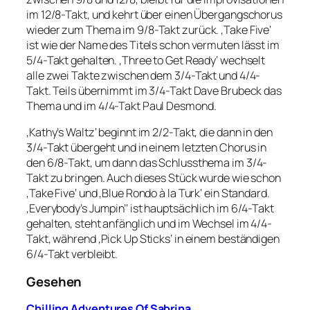
im 12/8-Takt, und kehrt über einen Übergangschorus
wieder zum Thema im 9/8-Takt zurück. ‚Take Five‘
ist wie der Name des Titels schon vermuten lässt im
5/4-Takt gehalten. ‚Three to Get Ready‘ wechselt
alle zwei Takte zwischen dem 3/4-Takt und 4/4-
Takt. Teils übernimmt im 3/4-Takt Dave Brubeck das
Thema und im 4/4-Takt Paul Desmond.
‚Kathy’s Waltz‘ beginnt im 2/2-Takt, die dann in den
3/4-Takt übergeht und in einem letzten Chorus in
den 6/8-Takt, um dann das Schlussthema im 3/4-
Takt zu bringen. Auch dieses Stück wurde wie schon
‚Take Five‘ und ‚Blue Rondo à la Turk‘ ein Standard.
‚Everybody’s Jumpin’‘ ist hauptsächlich im 6/4-Takt
gehalten, steht anfänglich und im Wechsel im 4/4-
Takt, während ‚Pick Up Sticks‘ in einem beständigen
6/4-Takt verbleibt.
Gesehen
Chilling Adventures Of Sabrina