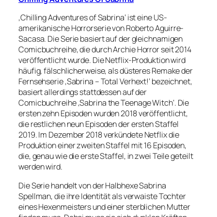
‚Chilling Adventures of Sabrina‘ ist eine US-
amerikanische Horrorserie von Roberto Aguirre-
Sacasa. Die Serie basiert auf der gleichnamigen
Comicbuchreihe, die durch Archie Horror seit 2014
veröffentlicht wurde. Die Netflix-Produktion wird
häufig, fälschlicherweise, als düsteres Remake der
Fernsehserie ‚Sabrina – Total Verhext!‘ bezeichnet,
basiert allerdings stattdessen auf der
Comicbuchreihe ‚Sabrina the Teenage Witch‘. Die
ersten zehn Episoden wurden 2018 veröffentlicht,
die restlichen neun Episoden der ersten Staffel
2019. Im Dezember 2018 verkündete Netflix die
Produktion einer zweiten Staffel mit 16 Episoden,
die, genau wie die erste Staffel, in zwei Teile geteilt
werden wird.
Die Serie handelt von der Halbhexe Sabrina
Spellman, die ihre Identität als verwaiste Tochter
eines Hexenmeisters und einer sterblichen Mutter