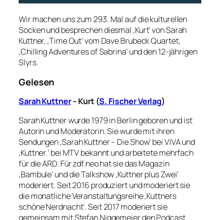
Wir machen uns zum 293. Mal auf die kulturellen
Socken und besprechen diesmal ‚Kurt‘ von Sarah
Kuttner, ‚Time Out‘ vom Dave Brubeck Quartet,
‚Chilling Adventures of Sabrina‘ und den 12-jährigen
Slyrs.
Gelesen
Sarah Kuttner
– Kurt (
S. Fischer Verlag
)
Sarah Kuttner wurde 1979 in Berlin geboren und ist
Autorin und Moderatorin. Sie wurde mit ihren
Sendungen ‚Sarah Kuttner – Die Show‘ bei VIVA und
‚Kuttner.‘ bei MTV bekannt und arbeitete mehrfach
für die ARD. Für zdf.neo hat sie das Magazin
‚Bambule‘ und die Talkshow ‚Kuttner plus Zwei‘
moderiert. Seit 2016 produziert und moderiert sie
die monatliche Veranstaltungsreihe ‚Kuttners
schöne Nerdnacht‘. Seit 2017 moderiert sie
gemeinsam mit Stefan Niggemeier den Podcast