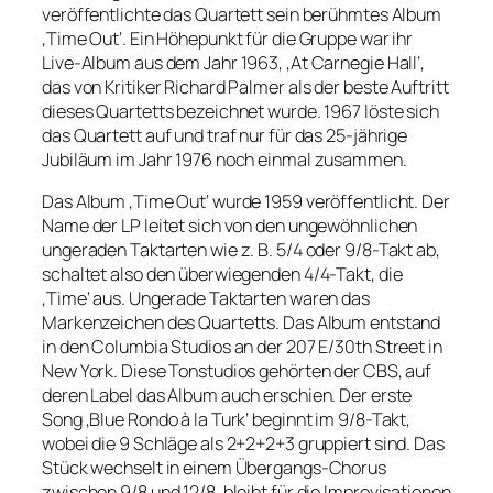
veröffentlichte das Quartett sein berühmtes Album
‚Time Out‘. Ein Höhepunkt für die Gruppe war ihr
Live-Album aus dem Jahr 1963, ‚At Carnegie Hall‘,
das von Kritiker Richard Palmer als der beste Auftritt
dieses Quartetts bezeichnet wurde. 1967 löste sich
das Quartett auf und traf nur für das 25-jährige
Jubiläum im Jahr 1976 noch einmal zusammen.
Das Album ‚Time Out‘ wurde 1959 veröffentlicht. Der
Name der LP leitet sich von den ungewöhnlichen
ungeraden Taktarten wie z. B. 5/4 oder 9/8-Takt ab,
schaltet also den überwiegenden 4/4-Takt, die
‚Time‘ aus. Ungerade Taktarten waren das
Markenzeichen des Quartetts. Das Album entstand
in den Columbia Studios an der 207 E/30th Street in
New York. Diese Tonstudios gehörten der CBS, auf
deren Label das Album auch erschien. Der erste
Song ‚Blue Rondo à la Turk‘ beginnt im 9/8-Takt,
wobei die 9 Schläge als 2+2+2+3 gruppiert sind. Das
Stück wechselt in einem Übergangs-Chorus
zwischen 9/8 und 12/8, bleibt für die Improvisationen