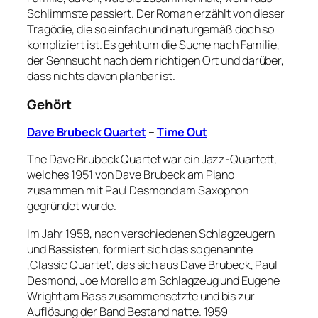
Schlimmste passiert. Der Roman erzählt von dieser
Tragödie, die so einfach und naturgemäß doch so
kompliziert ist. Es geht um die Suche nach Familie,
der Sehnsucht nach dem richtigen Ort und darüber,
dass nichts davon planbar ist.
Gehört
Dave Brubeck Quartet
–
Time Out
The Dave Brubeck Quartet war ein Jazz-Quartett,
welches 1951 von Dave Brubeck am Piano
zusammen mit Paul Desmond am Saxophon
gegründet wurde.
Im Jahr 1958, nach verschiedenen Schlagzeugern
und Bassisten, formiert sich das so genannte
‚Classic Quartet‘, das sich aus Dave Brubeck, Paul
Desmond, Joe Morello am Schlagzeug und Eugene
Wright am Bass zusammensetzte und bis zur
Auflösung der Band Bestand hatte. 1959