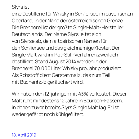
Slyrs ist
eine Destillerie für Whisky in Schliersee im bayerischen
Oberland, in der Nähe der österreichischen Grenze.
Die Brennerei ist der größte Single-Malt-Hersteller
Deutschlands. Der Name Slyrs leitet sich
von Slyrse ab, dem altbairischen Namen für
den Schliersee und das gleichnamige Kloster. Der
Single Malt wird im Pot-Still-Verfahren zweifach
destilliert. Stand August 2014 werden in der
Brennerei 70.000 Liter Whisky pro Jahr produziert.
Als Rohstoff dient Gerstenmalz, das zum Teil
mit Buchenholz geräuchert wird.
Wir haben den 12-jährigen mit 43% verkostet.
Dieser
Malt ruht mindestens 12 Jahre in Bourbon-Fässern,
in denen zuvor bereits Slyrs Single Malt lag
. Er ist
weder gefärbt noch kühlgefiltert.
18. April 2019