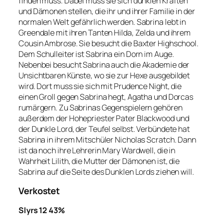
finden muss. Dabei muss sie sich dunklen Kräften
und Dämonen stellen, die ihr und ihrer Familie in der
normalen Welt gefährlich werden. Sabrina lebt in
Greendale mit ihren Tanten Hilda, Zelda und ihrem
Cousin Ambrose. Sie besucht die Baxter Highschool.
Dem Schulleiter ist Sabrina ein Dorn im Auge.
Nebenbei besucht Sabrina auch die Akademie der
Unsichtbaren Künste, wo sie zur Hexe ausgebildet
wird. Dort muss sie sich mit Prudence Night, die
einen Groll gegen Sabrina hegt, Agatha und Dorcas
rumärgern. Zu Sabrinas Gegenspielern gehören
außerdem der Hohepriester Pater Blackwood und
der Dunkle Lord, der Teufel selbst. Verbündete hat
Sabrina in ihrem Mitschüler Nicholas Scratch. Dann
ist da noch ihre Lehrerin Mary Wardwell, die in
Wahrheit Lilith, die Mutter der Dämonen ist, die
Sabrina auf die Seite des Dunklen Lords ziehen will.
Verkostet
Slyrs 12 43%