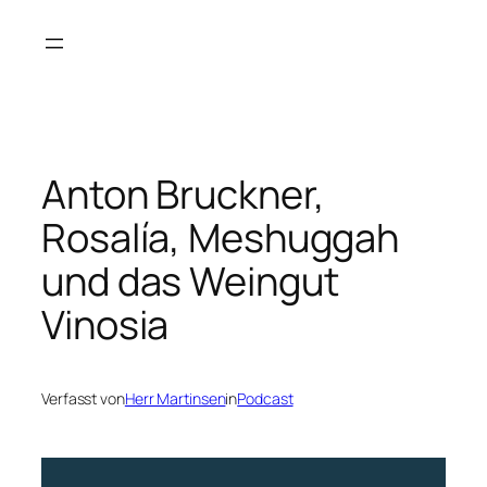
Zum
Inhalt
springen
Anton Bruckner,
Rosalía, Meshuggah
und das Weingut
Vinosia
Verfasst von
Herr Martinsen
in
Podcast