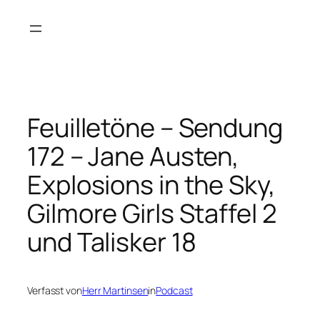
Zum
Inhalt
springen
Feuilletöne – Sendung
172 – Jane Austen,
Explosions in the Sky,
Gilmore Girls Staffel 2
und Talisker 18
Verfasst von
Herr Martinsen
in
Podcast