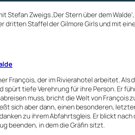
it Stefan Zweigs ‚Der Stern über dem Walde‘, 
er dritten Staffel der Gilmore Girls und mit
alde
er François, der im Rivierahotel arbeitet. Als
d spürt tiefe Verehrung für ihre Person. Er füh
ch abreisen muss, bricht die Welt von Françoi
ießt sich aber dann, einen besonderen, letzte
danken zu ihrem Abfahrtsgleis. Er blickt nach 
ug beenden, in dem die Gräfin sitzt.