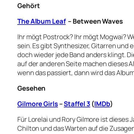
Gehört
The Album Leaf
– Between Waves
Ihr mögt Postrock? Ihr mögt Mogwai? W
sein. Es gibt Synthesizer, Gitarren und 
doch wieder jede Band anders klingt. D
auf der anderen Seite machen dieses 
wenn das passiert, dann wird das Album
Gesehen
Gilmore Girls
–
Staffel 3
(
IMDb
)
Für Lorelai und Rory Gilmore ist dieses J
Chilton und das Warten auf die Zusagen