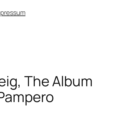
mpressum
eig, The Album
n Pampero