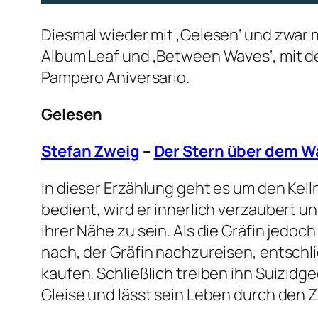
Diesmal wieder mit ‚Gelesen‘ und zwar m
Album Leaf und ‚Between Waves‘, mit d
Pampero Aniversario.
Gelesen
Stefan Zweig
–
Der Stern über dem W
In dieser Erzählung geht es um den Kelln
bedient, wird er innerlich verzaubert un
ihrer Nähe zu sein. Als die Gräfin jedo
nach, der Gräfin nachzureisen, entschl
kaufen. Schließlich treiben ihn Suizidge
Gleise und lässt sein Leben durch den Z