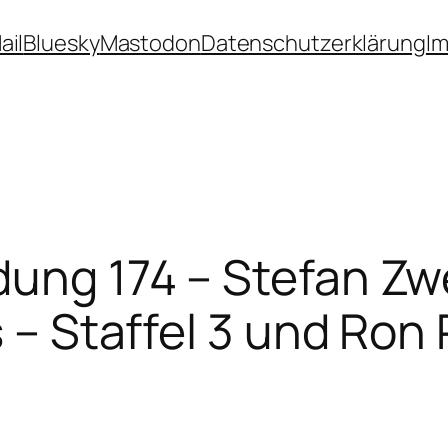
ail
Bluesky
Mastodon
Datenschutzerklärung
I
dung 174 – Stefan Zw
ls – Staffel 3 und Ro