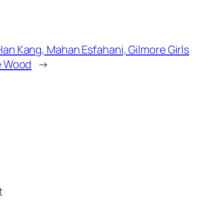
Han Kang, Mahan Esfahani, Gilmore Girls
le Wood
→
t