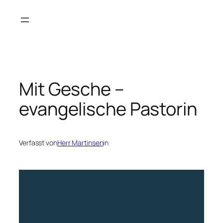
Zum
Inhalt
springen
Mit Gesche –
evangelische Pastorin
Verfasst von
Herr Martinsen
in