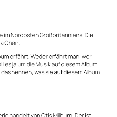
e im Nordosten Großbritanniens. Die
la Chan.
lbum erfährt. Weder erfährt man, wer
l es ja um die Musik auf diesem Album
n das nennen, was sie auf diesem Album
ie handelt von Otis Milburn. Der ist