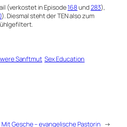
ail (verkostet in Episode
168
und
283
),
0
). Diesmal steht der TEN also zum
hlgefiltert.
were Sanftmut
Sex Education
Mit Gesche – evangelische Pastorin
→