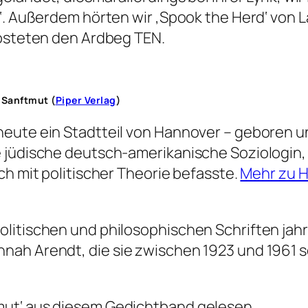
‘. Außerdem hörten wir ‚Spook the Herd‘ von 
kosteten den Ardbeg TEN.
 Sanftmut (
Piper Verlag
)
ute ein Stadtteil von Hannover – geboren und
jüdische deutsch-amerikanische Soziologin, Po
ch mit politischer Theorie befasste.
Mehr zu Ha
litischen und philosophischen Schriften jahr
ah Arendt, die sie zwischen 1923 und 1961 sc
mut‘ aus diesem Gedichtband gelesen.