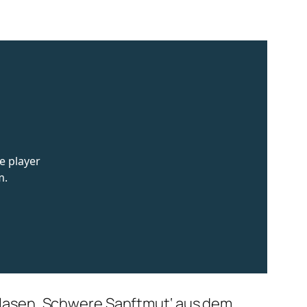
ir lasen ‚Schwere Sanftmut‘ aus dem