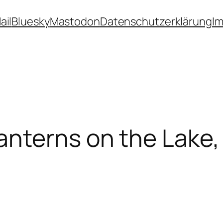
ail
Bluesky
Mastodon
Datenschutzerklärung
I
anterns on the Lake,