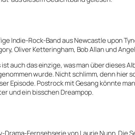
pfige Indie-Rock-Band aus Newcastle upon Tyn
gory, Oliver Ketteringham, Bob Allan und Ange
s ist auch das einzige, was man über dieses A
genommen wurde. Nicht schlimm, denn hier sol
eser Episode. Postrock mit Gesang könnte ma
hter und ein bisschen Dreampop.
-Drama-Fernsehserie von Laurie Nunn. Die Ser