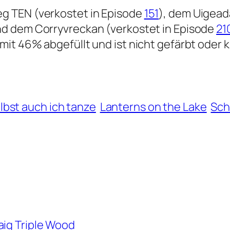
g TEN (verkostet in Episode
151
), dem Uigead
nd dem Corryvreckan (verkostet in Episode
21
it 46% abgefüllt und ist nicht gefärbt oder kü
elbst auch ich tanze
Lanterns on the Lake
Sch
aig Triple Wood