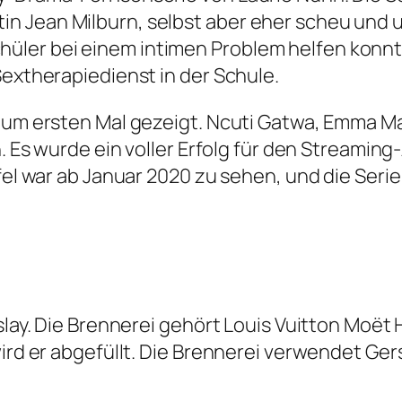
n Jean Milburn, selbst aber eher scheu und 
ler bei einem intimen Problem helfen konnte,
Sextherapiedienst in der Schule.
 zum ersten Mal gezeigt. Ncuti Gatwa, Emma 
n. Es wurde ein voller Erfolg für den Streamin
fel war ab Januar 2020 zu sehen, und die Serie 
Islay. Die Brennerei gehört Louis Vuitton Moë
wird er abgefüllt. Die Brennerei verwendet Ger