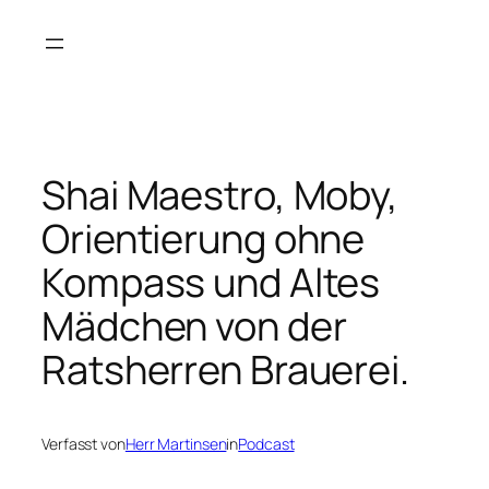
Zum
Inhalt
springen
Shai Maestro, Moby,
Orientierung ohne
Kompass und Altes
Mädchen von der
Ratsherren Brauerei.
Verfasst von
Herr Martinsen
in
Podcast