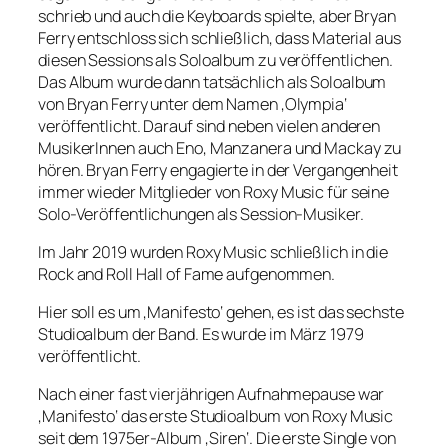
schrieb und auch die Keyboards spielte, aber Bryan
Ferry entschloss sich schließlich, dass Material aus
diesen Sessions als Soloalbum zu veröffentlichen.
Das Album wurde dann tatsächlich als Soloalbum
von Bryan Ferry unter dem Namen ‚Olympia‘
veröffentlicht. Darauf sind neben vielen anderen
MusikerInnen auch Eno, Manzanera und Mackay zu
hören. Bryan Ferry engagierte in der Vergangenheit
immer wieder Mitglieder von Roxy Music für seine
Solo-Veröffentlichungen als Session-Musiker.
Im Jahr 2019 wurden Roxy Music schließlich in die
Rock and Roll Hall of Fame aufgenommen.
Hier soll es um ‚Manifesto‘ gehen, es ist das sechste
Studioalbum der Band. Es wurde im März 1979
veröffentlicht.
Nach einer fast vierjährigen Aufnahmepause war
‚Manifesto‘ das erste Studioalbum von Roxy Music
seit dem 1975er-Album ‚Siren‘. Die erste Single von