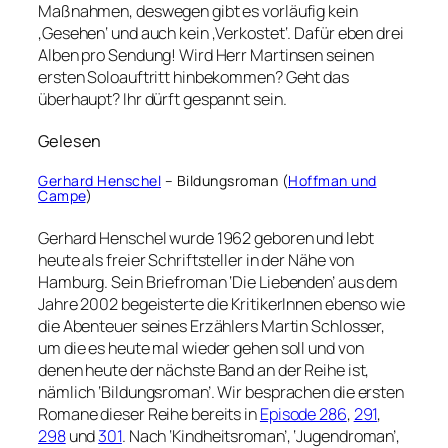
Maßnahmen, deswegen gibt es vorläufig kein
‚Gesehen‘ und auch kein ‚Verkostet‘. Dafür eben drei
Alben pro Sendung! Wird Herr Martinsen seinen
ersten Soloauftritt hinbekommen? Geht das
überhaupt? Ihr dürft gespannt sein.
Gelesen
Gerhard Henschel
– Bildungsroman (
Hoffman und
Campe
)
Gerhard Henschel wurde 1962 geboren und lebt
heute als freier Schriftsteller in der Nähe von
Hamburg. Sein Briefroman ‘Die Liebenden’ aus dem
Jahre 2002 begeisterte die KritikerInnen ebenso wie
die Abenteuer seines Erzählers Martin Schlosser,
um die es heute mal wieder gehen soll und von
denen heute der nächste Band an der Reihe ist,
nämlich ‘Bildungsroman’. Wir besprachen die ersten
Romane dieser Reihe bereits in
Episode 286
,
291
,
298
und
301
. Nach ‘Kindheitsroman’, ‘Jugendroman’,