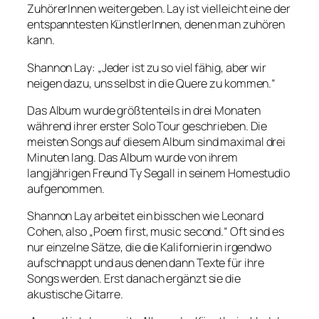
ZuhörerInnen weitergeben. Lay ist vielleicht eine der
entspanntesten KünstlerInnen, denen man zuhören
kann.
Shannon Lay: „Jeder ist zu so viel fähig, aber wir
neigen dazu, uns selbst in die Quere zu kommen.“
Das Album wurde größtenteils in drei Monaten
während ihrer erster Solo Tour geschrieben. Die
meisten Songs auf diesem Album sind maximal drei
Minuten lang. Das Album wurde von ihrem
langjährigen Freund Ty Segall in seinem Homestudio
aufgenommen.
Shannon Lay arbeitet ein bisschen wie Leonard
Cohen, also „Poem first, music second.“ Oft sind es
nur einzelne Sätze, die die Kalifornierin irgendwo
aufschnappt und aus denen dann Texte für ihre
Songs werden. Erst danach ergänzt sie die
akustische Gitarre.