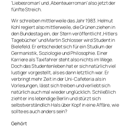
‘Liebesroman’ und ‚Abenteuerroman‘ also jetzt der
fünfte Streich.
Wir schreiben mittlerweile das Jahr 1983. Helmut
Kohl regiert also mittlerweile, die Grünen ziehen in
den Bundestag ein, der Stern veröffentlicht ‚Hitlers
Tagebücher‘ und Martin Schlosser wird Student in
Bielefeld. Er entscheidet sich für ein Studium der
Germanistik, Soziologie und Philosophie. Einer
Karriere als Taxifahrer steht also nichts im Wege.
Doch das Studentenleben hat er sich natürlich viel
lustiger vorgestellt, als es dann letztlich war. Er
verbringt mehr Zeit in der Uni-Cafeteria als in
Vorlesungen, lässt sich treiben und verliebt sich
natürlich auch mal wieder unglücklich. Schließlich
zieht er ins lebendige Berlin und stürzt sich
selbstverständlich Hals über Kopf in eine Affäre, wie
sollte es auch anders sein?
Gehört