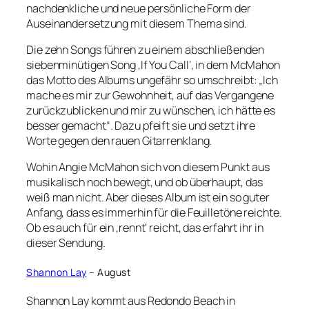
nachdenkliche und neue persönliche Form der
Auseinandersetzung mit diesem Thema sind.
Die zehn Songs führen zu einem abschließenden
siebenminütigen Song ‚If You Call‘, in dem McMahon
das Motto des Albums ungefähr so umschreibt: „Ich
mache es mir zur Gewohnheit, auf das Vergangene
zurückzublicken und mir zu wünschen, ich hätte es
besser gemacht“. Dazu pfeift sie und setzt ihre
Worte gegen den rauen Gitarrenklang.
Wohin Angie McMahon sich von diesem Punkt aus
musikalisch noch bewegt, und ob überhaupt, das
weiß man nicht. Aber dieses Album ist ein so guter
Anfang, dass es immerhin für die Feuilletöne reichte.
Ob es auch für ein ‚rennt‘ reicht, das erfahrt ihr in
dieser Sendung.
Shannon Lay
– August
Shannon Lay kommt aus Redondo Beach in