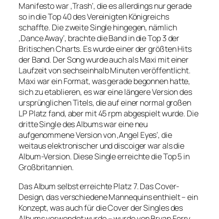
Manifesto war ‚Trash‘, die es allerdings nur gerade
so in die Top 40 des Vereinigten Königreichs
schaffte. Die zweite Single hingegen, nämlich
‚Dance Away‘, brachte die Band in die Top 3 der
Britischen Charts. Es wurde einer der größten Hits
der Band. Der Song wurde auch als Maxi mit einer
Laufzeit von sechseinhalb Minuten veröffentlicht.
Maxi war ein Format, was gerade begonnen hatte,
sich zu etablieren, es war eine längere Version des
ursprünglichen Titels, die auf einer normal großen
LP Platz fand, aber mit 45 rpm abgespielt wurde. Die
dritte Single des Albums war eine neu
aufgenommene Version von ‚Angel Eyes‘, die
weitaus elektronischer und discoiger war als die
Album-Version. Diese Single erreichte die Top 5 in
Großbritannien.
Das Album selbst erreichte Platz 7. Das Cover-
Design, das verschiedene Mannequins enthielt – ein
Konzept, was auch für die Cover der Singles des
Albums verwendet wurde – wurde von Bryan Ferry,