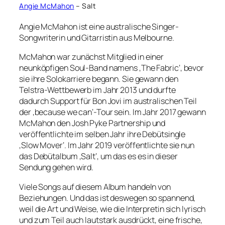
Angie McMahon
– Salt
Angie McMahon ist eine australische Singer-
Songwriterin und Gitarristin aus Melbourne.
McMahon war zunächst Mitglied in einer
neunköpfigen Soul-Band namens ‚The Fabric‘, bevor
sie ihre Solokarriere begann. Sie gewann den
Telstra-Wettbewerb im Jahr 2013 und durfte
dadurch Support für Bon Jovi im australischen Teil
der ‚because we can‘-Tour sein. Im Jahr 2017 gewann
McMahon den Josh Pyke Partnership und
veröffentlichte im selben Jahr ihre Debütsingle
‚Slow Mover‘. Im Jahr 2019 veröffentlichte sie nun
das Debütalbum ‚Salt‘, um das es es in dieser
Sendung gehen wird.
Viele Songs auf diesem Album handeln von
Beziehungen. Und das ist deswegen so spannend,
weil die Art und Weise, wie die Interpretin sich lyrisch
und zum Teil auch lautstark ausdrückt, eine frische,