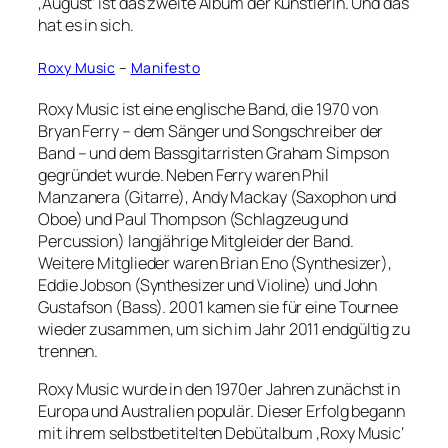
‚August‘ ist das zweite Album der Künstlerin. Und das
hat es in sich.
Roxy Music
–
Manifesto
Roxy Music ist eine englische Band, die 1970 von
Bryan Ferry – dem Sänger und Songschreiber der
Band – und dem Bassgitarristen Graham Simpson
gegründet wurde. Neben Ferry waren Phil
Manzanera (Gitarre), Andy Mackay (Saxophon und
Oboe) und Paul Thompson (Schlagzeug und
Percussion) langjährige Mitgleider der Band.
Weitere Mitglieder waren Brian Eno (Synthesizer),
Eddie Jobson (Synthesizer und Violine) und John
Gustafson (Bass). 2001 kamen sie für eine Tournee
wieder zusammen, um sich im Jahr 2011 endgültig zu
trennen.
Roxy Music wurde in den 1970er Jahren zunächst in
Europa und Australien populär. Dieser Erfolg begann
mit ihrem selbstbetitelten Debütalbum ‚Roxy Music‘