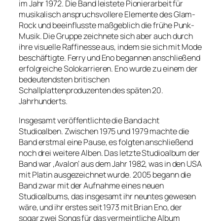
im Jahr 1972. Die Band leistete Pionierarbeit für
musikalisch anspruchsvollere Elemente des Glam-
Rock und beeinflusste maßgeblich die frühe Punk-
Musik. Die Gruppe zeichnete sich aber auch durch
ihre visuelle Raffinesse aus, indem sie sich mit Mode
beschäftigte. Ferry und Eno begannen anschließend
erfolgreiche Solokarrieren. Eno wurde zu einem der
bedeutendsten britischen
Schallplattenproduzenten des späten 20.
Jahrhunderts.
Insgesamt veröffentlichte die Band acht
Studioalben. Zwischen 1975 und 1979 machte die
Band erstmal eine Pause, es folgten anschließend
noch drei weitere Alben. Das letzte Studioalbum der
Band war ‚Avalon‘ aus dem Jahr 1982, was in den USA
mit Platin ausgezeichnet wurde. 2005 begann die
Band zwar mit der Aufnahme eines neuen
Studioalbums, das insgesamt ihr neuntes gewesen
wäre, und ihr erstes seit 1973 mit Brian Eno, der
sogar zwei Songs für das vermeintliche Album