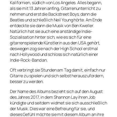
Kalifornien, südlich von Los Angeles. Alles begann,
als sie mit 13 Jahren anfing, Gitarrenunterricht zu
nehmen und erst die Backstreet Boys, dann die
Beatles und schließlich Neil Young hörte. Am Ende
entdeckte sie dann die Musik von Ben Kweller.
Natürlich hat sie auch eine anständige Indie-
Sozialisation hinter sich, wie es sich für eine
gitarrenspielende Künstlerin aus den USA gehört,
deswegen zog sie nach der High School erstmal
nach Hollywood und schloss sich natürlich einer
Indie-Rock-Band an.
Oft verbringt sie Stunden am Tag damit, einfach nur
Gitarre zu spielen und sich selbst herauszufordern,
besser zu werden.
Der Name des Albums bezieht sich auf den August
des Jahres 2017, in dem Shannon Lay ihren Job
kündigte und seitdem widmet sie sich ausschließlich
der Musik. Dies war eine Befreiung für sie, und
dieses Gefühl möchte sie mit diesem Album an ihre