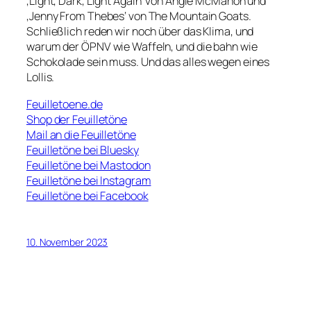
‚Light, Dark, Light Again‘ von Angie McMahon und
‚Jenny From Thebes‘ von The Mountain Goats.
Schließlich reden wir noch über das Klima, und
warum der ÖPNV wie Waffeln, und die bahn wie
Schokolade sein muss. Und das alles wegen eines
Lollis.
Feuilletoene.de
Shop der Feuilletöne
Mail an die Feuilletöne
Feuilletöne bei Bluesky
Feuilletöne bei Mastodon
Feuilletöne bei Instagram
Feuilletöne bei Facebook
10. November 2023