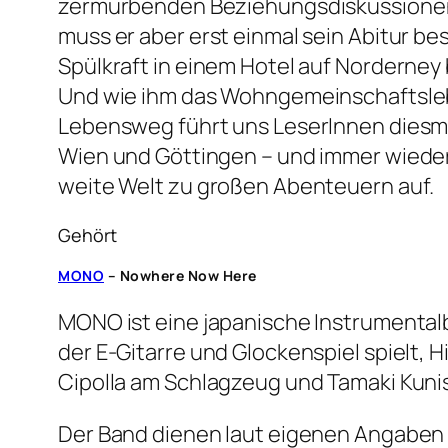
zermürbenden Beziehungsdiskussionen.
muss er aber erst einmal sein Abitur be
Spülkraft in einem Hotel auf Norderne
Und wie ihm das Wohngemeinschaftsleben
Lebensweg führt uns LeserInnen diesm
Wien und Göttingen – und immer wieder 
weite Welt zu großen Abenteuern auf.
Gehört
MONO
– Nowhere Now Here
MONO ist eine japanische Instrumentalb
der E-Gitarre und Glockenspiel spielt, H
Cipolla am Schlagzeug und Tamaki Kunish
Der Band dienen laut eigenen Angaben e