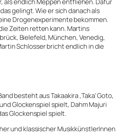
als endlich Meppen entfliehen. Dafür
das gelingt. Wie er sich danach als
hm seine Drogenexperimente bekommen.
ie Zeiten retten kann. Martins
rück, Bielefeld, München, Venedig,
tin Schlosser bricht endlich in die
and besteht aus Takaakira ‚Taka‘ Goto,
 und Glockenspiel spielt, Dahm Majuri
as Glockenspiel spielt.
cher und klassischer MusikkünstlerInnen