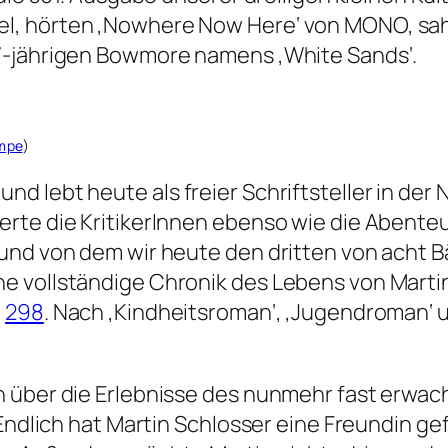
l, hörten ‚Nowhere Now Here‘ von MONO, sahe
7-jährigen Bowmore namens ‚White Sands‘.
mpe
)
d lebt heute als freier Schriftsteller in der
rte die KritikerInnen ebenso wie die Abenteu
und von dem wir heute den dritten von acht B
 vollständige Chronik des Lebens von Martin
d
298
. Nach ‚Kindheitsroman‘, ‚Jugendroman‘ u
 über die Erlebnisse des nunmehr fast erwac
. Endlich hat Martin Schlosser eine Freundin 