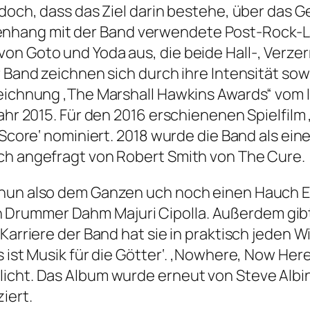
jedoch, dass das Ziel darin bestehe, über das
hang mit der Band verwendete Post-Rock-La
von Goto und Yoda aus, die beide Hall-, Verz
 Band zeichnen sich durch ihre Intensität sowo
eichnung ‚The Marshall Hawkins Awards“ vom Id
Jahr 2015. Für den 2016 erschienenen Spielfil
c Score‘ nominiert. 2018 wurde die Band als ei
ch angefragt von Robert Smith von The Cure.
nun also dem Ganzen uch noch einen Hauch Ele
Drummer Dahm Majuri Cipolla. Außerdem gibt 
 Karriere der Band hat sie in praktisch jeden 
s ist Musik für die Götter‘. ‚Nowhere, Now Her
icht. Das Album wurde erneut von Steve Albin
iert.