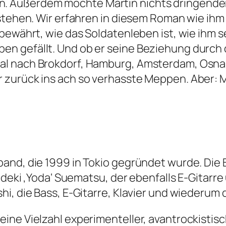
 Außerdem möchte Martin nichts dringender, 
stehen. Wir erfahren in diesem Roman wie ihm 
y bewährt, wie das Soldatenleben ist, wie i
 gefällt. Und ob er seine Beziehung durch d
al nach Brokdorf, Hamburg, Amsterdam, Osnab
zurück ins ach so verhasste Meppen. Aber: Mar
and, die 1999 in Tokio gegründet wurde. Die B
ideki ‚Yoda‘ Suematsu, der ebenfalls E-Gitarre
i, die Bass, E-Gitarre, Klavier und wiederum d
ine Vielzahl experimenteller, avantrockistis