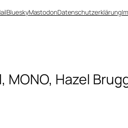
ail
Bluesky
Mastodon
Datenschutzerklärung
I
l, MONO, Hazel Brug