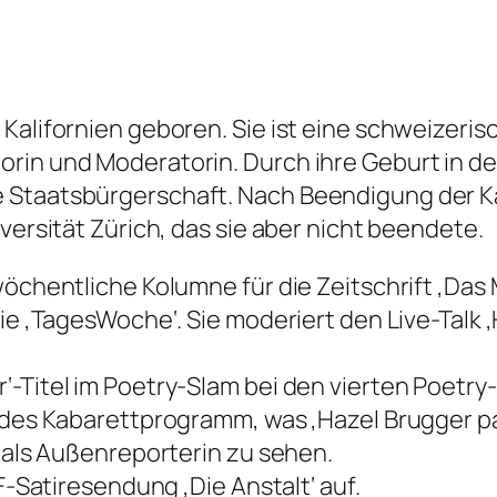
 Kalifornien geboren. Sie ist eine schweizer
orin und Moderatorin. Durch ihre Geburt in d
e Staatsbürgerschaft. Nach Beendigung der K
versität Zürich, das sie aber nicht beendete.
wöchentliche Kolumne für die Zeitschrift ‚Das 
die ‚TagesWoche‘. Sie moderiert den Live-Talk 
‘-Titel im Poetry-Slam bei den vierten Poetr
ndes Kabarettprogramm, was ‚Hazel Brugger pas
F als Außenreporterin zu sehen.
DF-Satiresendung ‚Die Anstalt‘ auf.