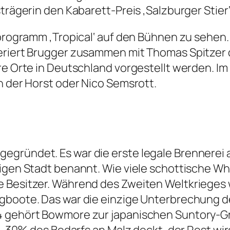
trägerin den Kabarett-Preis ‚Salzburger Stier‘
oprogramm ‚Tropical‘ auf den Bühnen zu sehen.
deriert Brugger zusammen mit Thomas Spitzer
ere Orte in Deutschland vorgestellt werden. I
n der Horst oder Nico Semsrott.
ründet. Es war die erste legale Brennerei auf
amigen Stadt benannt. Wie viele schottische 
 Besitzer. Während des Zweiten Weltkrieges 
gboote. Das war die einzige Unterbrechung de
4 gehört Bowmore zur japanischen Suntory-Gr