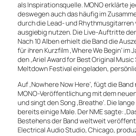
als Inspirationsquelle. MONO erklärte 
deswegen auch das häufig im Zusammen
durch die Lead- und Rhythmusgitarren 
ausgiebig nutzen. Die Live-Auftritte der
Nach 10 Alben erhielt die Band die Ausz
für ihren Kurzfilm ‚Where We Begin‘ im 
den ‚Ariel Award for Best Original Musi
Meltdown Festival eingeladen, persönli
Auf ‚Nowhere Now Here‘, fügt die Band 
MONO-Veröffentlichung mit dem neuen 
und singt den Song ‚Breathe‘. Die lange
bereits einige Male. Der NME sagte: ‚Da
Bestehens der Band weltweit veröffentl
Electrical Audio Studio, Chicago, produz