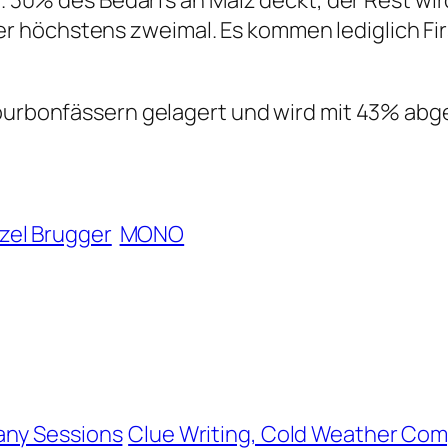
ca. 30% des Bedarfs an Malz deckt, der Rest w
höchstens zweimal. Es kommen lediglich Firs
urbonfässern gelagert und wird mit 43% abgefül
zel Brugger
MONO
any Sessions
Clue Writing, Cold Weather Com