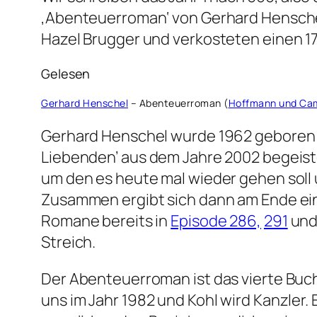
‚Abenteuerroman‘ von Gerhard Hensche
Hazel Brugger und verkosteten einen 1
Gelesen
Gerhard Henschel
– Abenteuerroman (
Hoffmann und Ca
Gerhard Henschel wurde 1962 geboren un
Liebenden’ aus dem Jahre 2002 begeiste
um den es heute mal wieder gehen soll 
Zusammen ergibt sich dann am Ende eine
Romane bereits in
Episode 286,
291
un
Streich.
Der Abenteuerroman ist das vierte Buch
uns im Jahr 1982 und Kohl wird Kanzler