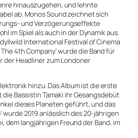
 Genre hinauszugehen, und lehnte
bel ab. Monos Sound zeichnet sich
errungs- und Verzögerungseffekte
hl im Spiel als auch in der Dynamik aus.
yllwild International Festival of Cinema
m ‚The 4th Company‘ wurde die Band für
ner der Headliner zum Londoner
ktronik hinzu. Das Album ist die erste
die Bassistin Tamaki ihr Gesangsdebüt
Winkel dieses Planeten geführt, und das
e‘ wurde 2019 anlässlich des 20-jährigen
i, dem langjährigen Freund der Band, im