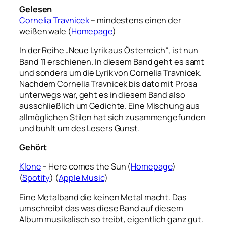
Gelesen
Cornelia Travnicek
– mindestens einen der
weißen wale (
Homepage
)
In der Reihe „Neue Lyrik aus Österreich“, ist nun
Band 11 erschienen. In diesem Band geht es samt
und sonders um die Lyrik von Cornelia Travnicek.
Nachdem Cornelia Travnicek bis dato mit Prosa
unterwegs war, geht es in diesem Band also
ausschließlich um Gedichte. Eine Mischung aus
allmöglichen Stilen hat sich zusammengefunden
und buhlt um des Lesers Gunst.
Gehört
Klone
– Here comes the Sun (
Homepage
)
(
Spotify
) (
Apple Music
)
Eine Metalband die keinen Metal macht. Das
umschreibt das was diese Band auf diesem
Album musikalisch so treibt, eigentlich ganz gut.