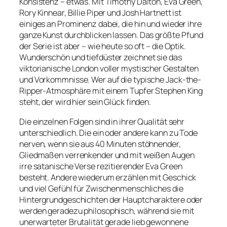
Konsistenz – etwas. Mit Timothy Dalton, Eva Green,
Rory Kinnear, Billie Piper und Josh Hartnett ist
einiges an Prominenz dabei, die hin und wieder ihre
ganze Kunst durchblicken lassen. Das größte Pfund
der Serie ist aber – wie heute so oft – die Optik.
Wunderschön und tiefdüster zeichnet sie das
viktorianische London voller mystischer Gestalten
und Vorkommnisse. Wer auf die typische Jack-the-
Ripper-Atmosphäre mit einem Tupfer Stephen King
steht, der wird hier sein Glück finden.
Die einzelnen Folgen sind in ihrer Qualität sehr
unterschiedlich. Die ein oder andere kann zu Tode
nerven, wenn sie aus 40 Minuten stöhnender,
Gliedmaßen verrenkender und mit weißen Augen
irre satanische Verse rezitierender Eva Green
besteht. Andere wiederum erzählen mit Geschick
und viel Gefühl für Zwischenmenschliches die
Hintergrundgeschichten der Hauptcharaktere oder
werden geradezu philosophisch, während sie mit
unerwarteter Brutalität gerade lieb gewonnene