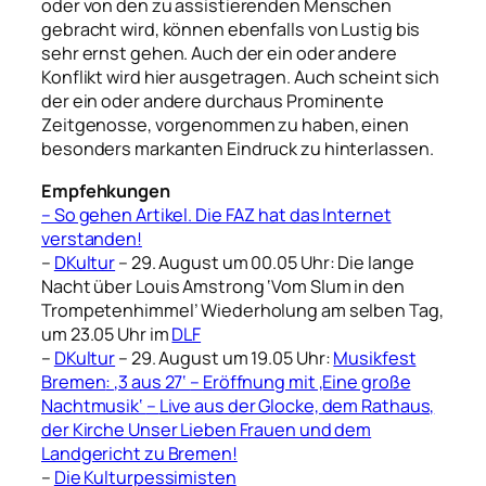
oder von den zu assistierenden Menschen
gebracht wird, können ebenfalls von Lustig bis
sehr ernst gehen. Auch der ein oder andere
Konflikt wird hier ausgetragen. Auch scheint sich
der ein oder andere durchaus Prominente
Zeitgenosse, vorgenommen zu haben, einen
besonders markanten Eindruck zu hinterlassen.
Empfehkungen
– So gehen Artikel. Die FAZ hat das Internet
verstanden!
–
DKultur
– 29. August um 00.05 Uhr: Die lange
Nacht über Louis Amstrong ‘Vom Slum in den
Trompetenhimmel’ Wiederholung am selben Tag,
um 23.05 Uhr im
DLF
–
DKultur
– 29. August um 19.05 Uhr:
Musikfest
Bremen
:
‚3 aus 27‘
–
Eröffnung mit ‚Eine große
Nachtmusik‘
–
Live aus der Glocke, dem Rathaus,
der Kirche Unser Lieben Frauen und dem
Landgericht zu Bremen!
–
Die Kulturpessimisten