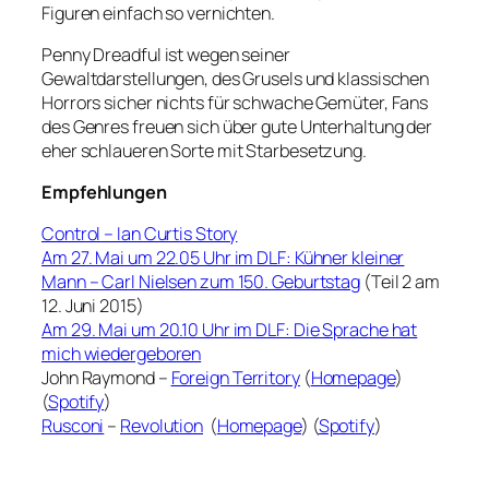
Figuren einfach so vernichten.
Penny Dreadful ist wegen seiner
Gewaltdarstellungen, des Grusels und klassischen
Horrors sicher nichts für schwache Gemüter, Fans
des Genres freuen sich über gute Unterhaltung der
eher schlaueren Sorte mit Starbesetzung.
Empfehlungen
Control – Ian Curtis Story
Am 27. Mai um 22.05 Uhr im DLF: Kühner kleiner
Mann – Carl Nielsen zum 150. Geburtstag
(Teil 2 am
12. Juni 2015)
Am 29. Mai um 20.10 Uhr im DLF: Die Sprache hat
mich wiedergeboren
John Raymond –
Foreign Territory
(
Homepage
)
(
Spotify
)
Rusconi
–
Revolution
(
Homepage
) (
Spotify
)