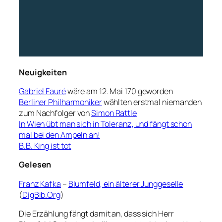
Neuigkeiten
Gabriel Fauré
wäre am 12. Mai 170 geworden
Berliner Philharmoniker
wählten erstmal niemanden
zum Nachfolger von
Simon Rattle
In Wien übt man sich in Toleranz, und fängt schon
mal bei den Ampeln an!
B.B. King ist tot
Gelesen
Franz Kafka
–
Blumfeld, ein älterer Junggeselle
(
DigBib.Org
)
Die Erzählung fängt damit an, dass sich Herr