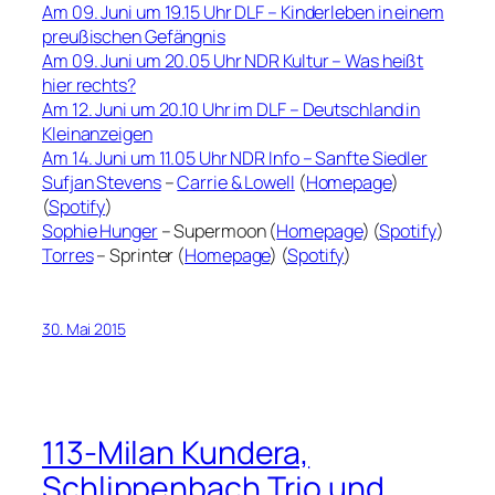
Am 09. Juni um 19.15 Uhr DLF – Kinderleben in einem
preußischen Gefängnis
Am 09. Juni um 20.05 Uhr NDR Kultur – Was heißt
hier rechts?
Am 12. Juni um 20.10 Uhr im DLF – Deutschland in
Kleinanzeigen
Am 14. Juni um 11.05 Uhr NDR Info – Sanfte Siedler
Sufjan Stevens
–
Carrie & Lowell
(
Homepage
)
(
Spotify
)
Sophie Hunger
– Supermoon (
Homepage
) (
Spotify
)
Torres
– Sprinter (
Homepage
) (
Spotify
)
30. Mai 2015
113-Milan Kundera,
Schlippenbach Trio und