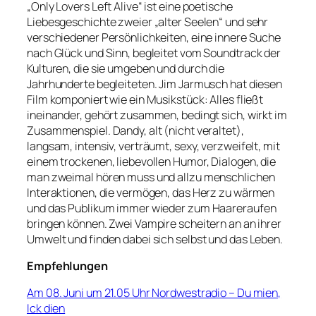
„Only Lovers Left Alive“ ist eine poetische
Liebesgeschichte zweier „alter Seelen“ und sehr
verschiedener Persönlichkeiten, eine innere Suche
nach Glück und Sinn, begleitet vom Soundtrack der
Kulturen, die sie umgeben und durch die
Jahrhunderte begleiteten. Jim Jarmusch hat diesen
Film komponiert wie ein Musikstück: Alles fließt
ineinander, gehört zusammen, bedingt sich, wirkt im
Zusammenspiel. Dandy, alt (nicht veraltet),
langsam, intensiv, verträumt, sexy, verzweifelt, mit
einem trockenen, liebevollen Humor, Dialogen, die
man zweimal hören muss und allzu menschlichen
Interaktionen, die vermögen, das Herz zu wärmen
und das Publikum immer wieder zum Haareraufen
bringen können. Zwei Vampire scheitern an an ihrer
Umwelt und finden dabei sich selbst und das Leben.
Empfehlungen
Am 08. Juni um 21.05 Uhr Nordwestradio – Du mien,
Ick dien