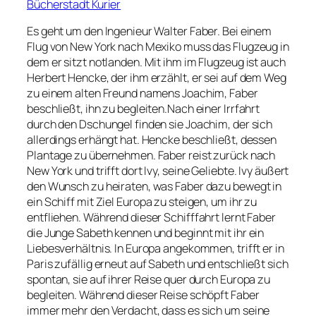
Bücherstadt Kurier
Es geht um den Ingenieur Walter Faber. Bei einem
Flug von New York nach Mexiko muss das Flugzeug in
dem er sitzt notlanden. Mit ihm im Flugzeug ist auch
Herbert Hencke, der ihm erzählt, er sei auf dem Weg
zu einem alten Freund namens Joachim, Faber
beschließt, ihn zu begleiten.Nach einer Irrfahrt
durch den Dschungel finden sie Joachim, der sich
allerdings erhängt hat. Hencke beschließt, dessen
Plantage zu übernehmen. Faber reist zurück nach
New York und trifft dort Ivy, seine Geliebte. Ivy äußert
den Wunsch zu heiraten, was Faber dazu bewegt in
ein Schiff mit Ziel Europa zu steigen, um ihr zu
entfliehen. Während dieser Schifffahrt lernt Faber
die Junge Sabeth kennen und beginnt mit ihr ein
Liebesverhältnis. In Europa angekommen, trifft er in
Paris zufällig erneut auf Sabeth und entschließt sich
spontan, sie auf ihrer Reise quer durch Europa zu
begleiten. Während dieser Reise schöpft Faber
immer mehr den Verdacht, dass es sich um seine