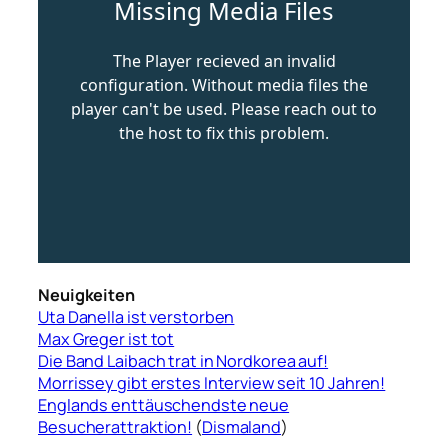
Neuigkeiten
Uta Danella ist verstorben
Max Greger ist tot
Die Band Laibach trat in Nordkorea auf!
Morrissey gibt erstes Interview seit 10 Jahren!
Englands enttäuschendste neue
Besucherattraktion!
(
Dismaland
)