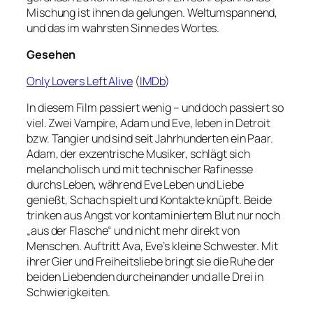
Mischung ist ihnen da gelungen. Weltumspannend,
und das im wahrsten Sinne des Wortes.
Gesehen
Only Lovers Left Alive
(
IMDb
)
In diesem Film passiert wenig – und doch passiert so
viel. Zwei Vampire, Adam und Eve, leben in Detroit
bzw. Tangier und sind seit Jahrhunderten ein Paar.
Adam, der exzentrische Musiker, schlägt sich
melancholisch und mit technischer Rafinesse
durchs Leben, während Eve Leben und Liebe
genießt, Schach spielt und Kontakte knüpft. Beide
trinken aus Angst vor kontaminiertem Blut nur noch
„aus der Flasche“ und nicht mehr direkt von
Menschen. Auftritt Ava, Eve’s kleine Schwester. Mit
ihrer Gier und Freiheitsliebe bringt sie die Ruhe der
beiden Liebenden durcheinander und alle Drei in
Schwierigkeiten.