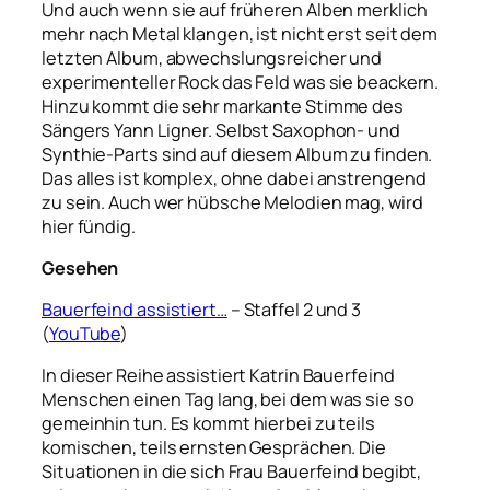
Und auch wenn sie auf früheren Alben merklich
mehr nach Metal klangen, ist nicht erst seit dem
letzten Album, abwechslungsreicher und
experimenteller Rock das Feld was sie beackern.
Hinzu kommt die sehr markante Stimme des
Sängers Yann Ligner. Selbst Saxophon- und
Synthie-Parts sind auf diesem Album zu finden.
Das alles ist komplex, ohne dabei anstrengend
zu sein. Auch wer hübsche Melodien mag, wird
hier fündig.
Gesehen
Bauerfeind assistiert…
– Staffel 2 und 3
(
YouTube
)
In dieser Reihe assistiert Katrin Bauerfeind
Menschen einen Tag lang, bei dem was sie so
gemeinhin tun. Es kommt hierbei zu teils
komischen, teils ernsten Gesprächen. Die
Situationen in die sich Frau Bauerfeind begibt,