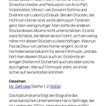
Streichorchester und Perkussion von Arvo Pärt.
Violoncelles, Vibrezi! von Giovanni Sollima und
Divenire von Ludovico Einaudi. Bei den Stücken, die
nicht von Horner sind, wird’s dann auch Tonal ein
ganz klein wenig mutiger. Man sollte die anderen
Stücke dieses Albums nicht unterschätzen. Es sind
ware Schätze, bei denen es sich lohnt, sich ein wenig
näher mit diesen Stücken zu beschäftigen. Was nun
Pas de Deux von James Horner angeht, so ist er
normalerweise bekannt für seine Filmmusik, und das
hört man diesem Stück auch an. Es könnte an
einigen Stellen mit Sicherheit auch als eben solche
durchgehen. Wer auf Filmmusik steht, wird hier
sicher auf seine Kosten kommen.
Gesehen
Mr. Selfridge
Staffel 1-2 (
IMDb
)
Das Kostümdrama folgt der Biografie des
amerikanischen Unternehmers Harry Selfridge, der
im London der 1910er Jahre das bis dahin größte