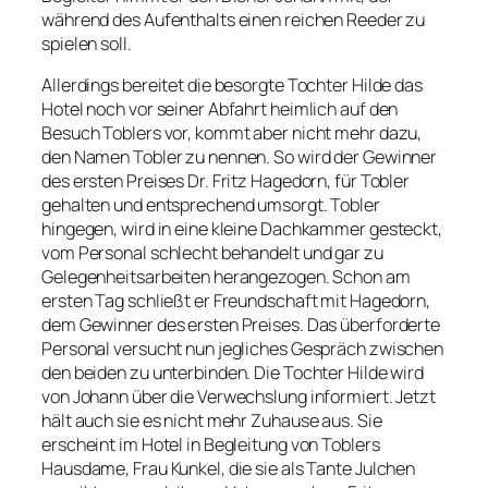
während des Aufenthalts einen reichen Reeder zu
spielen soll.
Allerdings bereitet die besorgte Tochter Hilde das
Hotel noch vor seiner Abfahrt heimlich auf den
Besuch Toblers vor, kommt aber nicht mehr dazu,
den Namen Tobler zu nennen. So wird der Gewinner
des ersten Preises Dr. Fritz Hagedorn, für Tobler
gehalten und entsprechend umsorgt. Tobler
hingegen, wird in eine kleine Dachkammer gesteckt,
vom Personal schlecht behandelt und gar zu
Gelegenheitsarbeiten herangezogen. Schon am
ersten Tag schließt er Freundschaft mit Hagedorn,
dem Gewinner des ersten Preises. Das überforderte
Personal versucht nun jegliches Gespräch zwischen
den beiden zu unterbinden. Die Tochter Hilde wird
von Johann über die Verwechslung informiert. Jetzt
hält auch sie es nicht mehr Zuhause aus. Sie
erscheint im Hotel in Begleitung von Toblers
Hausdame, Frau Kunkel, die sie als Tante Julchen