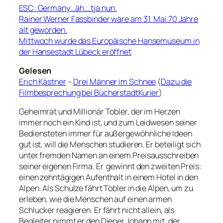
ESC: Germany…äh….tja nun.
Rainer Werner Fassbinder wäre am 31. Mai 70 Jahre
alt geworden.
Mittwoch wurde das Europäische Hansemuseum in
der Hansestadt Lübeck eröffnet
Gelesen
Erich Kästner
–
Drei Männer im Schnee
(
Dazu die
Filmbesprechung bei BücherstadtKurier
)
Geheimrat und Millionär Tobler, der im Herzen
immer noch ein Kind ist, und zum Leidwesen seiner
Bediensteten immer für außergewöhnliche Ideen
gut ist, will die Menschen studieren. Er beteiligt sich
unter fremden Namen an einem Preisausschreiben
seiner eigenen Firma. Er gewinnt den zweiten Preis:
einen zehntägigen Aufenthalt in einem Hotel in den
Alpen. Als Schulze fährt Tobler in die Alpen, um zu
erleben, wie die Menschen auf einen armen
Schlucker reagieren. Er fährt nicht allein, als
Begleiter nimmt er den Diener Johann mit, der