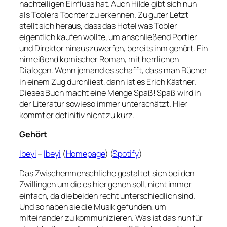
nachteiligen Einfluss hat. Auch Hilde gibt sich nun
als Toblers Tochter zu erkennen. Zu guter Letzt
stellt sich heraus, dass das Hotel was Tobler
eigentlich kaufen wollte, um anschließend Portier
und Direktor hinauszuwerfen, bereits ihm gehört. Ein
hinreißend komischer Roman, mit herrlichen
Dialogen. Wenn jemand es schafft, dass man Bücher
in einem Zug durchliest, dann ist es Erich Kästner.
Dieses Buch macht eine Menge Spaß! Spaß wird in
der Literatur sowieso immer unterschätzt. Hier
kommt er definitiv nicht zu kurz.
Gehört
Ibeyi
–
Ibeyi
(
Homepage
) (
Spotify
)
Das Zwischenmenschliche gestaltet sich bei den
Zwillingen um die es hier gehen soll, nicht immer
einfach, da die beiden recht unterschiedlich sind.
Und so haben sie die Musik gefunden, um
miteinander zu kommunizieren. Was ist das nun für