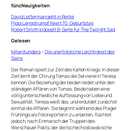
fünzNeuigkeiten
David Letterman geht in Rente
Pippi Langstrumpf feiert 70. Geburtstag
Robert Smith klöppelt B-Seite für The Twilight Sad
Gelesen
Milan Kundera
–
Die unerträgliche Leichtigkeit des
Seins
Der Roman spielt zur Zeit des Kalten Kriegs. In dieser
Zeit lernt der Chirurg Tomas die Serviererin Teresa
kennen. Die Beziehung der beiden leidet unter den
ständigen Affären von Tomas. Beide haben eine
völlig unterschiedliche Auffassung von Liebe und
Sexualität. Teresa weiß das, und erduldet zunächst
einmal die Affären. Sie beginnt während des Prager
Frühlings als Fotoreporterin zu arbeiten, flüchtet
jedoch, nach Einmarsch der Truppen des
Warschauer Pakts, der die tschechoslowakische