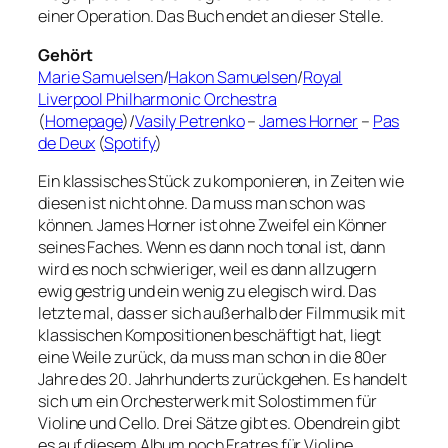
einer Operation. Das Buch endet an dieser Stelle.
Gehört
Marie Samuelsen
/
Hakon Samuelsen
/
Royal
Liverpool Philharmonic Orchestra
(
Homepage
)/
Vasily Petrenko
–
James Horner
–
Pas
de Deux
(
Spotify
)
Ein klassisches Stück zu komponieren, in Zeiten wie
diesen ist nicht ohne. Da muss man schon was
können. James Horner ist ohne Zweifel ein Könner
seines Faches. Wenn es dann noch tonal ist, dann
wird es noch schwieriger, weil es dann allzugern
ewig gestrig und ein wenig zu elegisch wird. Das
letzte mal, dass er sich außerhalb der Filmmusik mit
klassischen Kompositionen beschäftigt hat, liegt
eine Weile zurück, da muss man schon in die 80er
Jahre des 20. Jahrhunderts zurückgehen. Es handelt
sich um ein Orchesterwerk mit Solostimmen für
Violine und Cello. Drei Sätze gibt es. Obendrein gibt
es auf diesem Album noch Fratres für Violine,