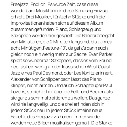
Freejazz! Endlich! Es wurde Zeit, dass diese
wunderbare Musikform in diese Sendung Einzug
erhielt. Drei Musiker, fünfzehn Stücke und freie
Improvisationen haben sich auf diesem Album
zusammen gefunden. Piano, Schlagzeug und
Saxophon werden hier gespielt. Die Bandbreite geht
von Miniaturen, die 2 Minuten lang sind, bis zum ca.
acht Minütigen ‚Feature-10‘, da geht’s dann auch
gleich noch ein wenig mehr zur Sache. Evan Parker
spielt so wunderbar Saxophon, dass es vom Sound
her, fast ein wenig an den klassischen West Coast
Jazz eines Paul Desmond, oder Lee Konitz erinnert.
Alexander von Schlippenbach lässt das Piano
klingen, nicht lärmen. Und auch Schlagzeuger Paul
Lovens, streicht eher über die Felle und Becken, als
sie gar zu sehr maltraitieren zu wollen. Das ganze
wird nie langweilig, und die drei erfinden sich in
jedem Stück neu. In jedem Stück ist eine neue
Facette des Freejazz zu hören. Immer wieder
werden neue Bilder musikalisch gemalt. Die Stärke