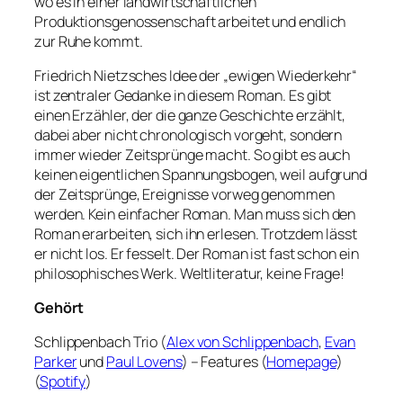
wo es in einer landwirtschaftlichen
Produktionsgenossenschaft arbeitet und endlich
zur Ruhe kommt.
Friedrich Nietzsches Idee der „ewigen Wiederkehr“
ist zentraler Gedanke in diesem Roman. Es gibt
einen Erzähler, der die ganze Geschichte erzählt,
dabei aber nicht chronologisch vorgeht, sondern
immer wieder Zeitsprünge macht. So gibt es auch
keinen eigentlichen Spannungsbogen, weil aufgrund
der Zeitsprünge, Ereignisse vorweg genommen
werden. Kein einfacher Roman. Man muss sich den
Roman erarbeiten, sich ihn erlesen. Trotzdem lässt
er nicht los. Er fesselt. Der Roman ist fast schon ein
philosophisches Werk. Weltliteratur, keine Frage!
Gehört
Schlippenbach Trio (
Alex von Schlippenbach
,
Evan
Parker
und
Paul Lovens
) – Features (
Homepage
)
(
Spotify
)