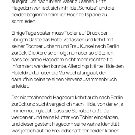
ausgibt, um nach ihrem Vater zu sehen. Fritz
Hagedorn verliebt sich in Hilde „Schulze“ und die
beiden beginnen heimlich Hochzeitspläne zu
schmieden.
Einige Tage später muss Tobler auf Druck der
übrigen Gäste das Hotel verlassen und kehrt mit
seiner Tochter, Johann und Frau Kunkel nach Berlin
zurück. Die Abreise erfolgt nun aber so plötzlich,
dass der arme Hagedorn nicht mehr rechtzeitig
informiert werden konnte. Allerdings klärte Hilde den
Hoteldirektor über die Verwechslung auf, der
daraufhin beinahe einen Nervenzusammenbruch
erleidet.
Der nichtsahnende Hagedorn kehrt auch nach Berlin
zurück und sucht vergeblich nach Hilde, von der er ja
immer noch glaubt, dass sie Schulze heißt. Da
werden er und seine Mutter von Tobler eingeladen,
und dieser gesteht Hagedorn seine wahre Identität,
was jedoch auf die Freundschaft der beiden keinen