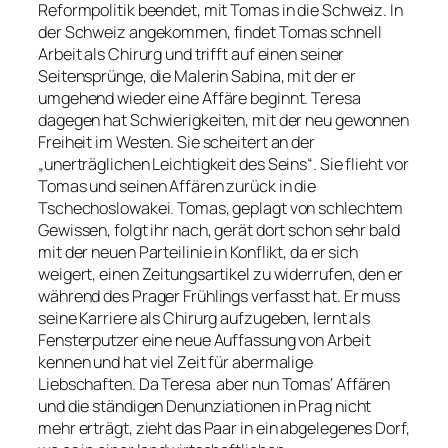
Reformpolitik beendet, mit Tomas in die Schweiz. In
der Schweiz angekommen, findet Tomas schnell
Arbeit als Chirurg und trifft auf einen seiner
Seitensprünge, die Malerin Sabina, mit der er
umgehend wieder eine Affäre beginnt. Teresa
dagegen hat Schwierigkeiten, mit der neu gewonnen
Freiheit im Westen. Sie scheitert an der
„unerträglichen Leichtigkeit des Seins“. Sie flieht vor
Tomas und seinen Affären zurück in die
Tschechoslowakei. Tomas, geplagt von schlechtem
Gewissen, folgt ihr nach, gerät dort schon sehr bald
mit der neuen Parteilinie in Konflikt, da er sich
weigert, einen Zeitungsartikel zu widerrufen, den er
während des Prager Frühlings verfasst hat. Er muss
seine Karriere als Chirurg aufzugeben, lernt als
Fensterputzer eine neue Auffassung von Arbeit
kennen und hat viel Zeit für abermalige
Liebschaften. Da Teresa aber nun Tomas‘ Affären
und die ständigen Denunziationen in Prag nicht
mehr erträgt, zieht das Paar in ein abgelegenes Dorf,