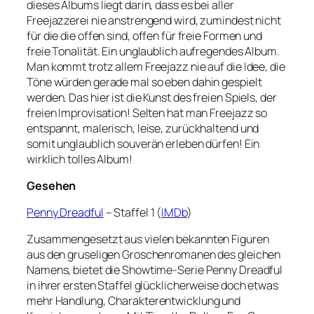
dieses Albums liegt darin, dass es bei aller
Freejazzerei nie anstrengend wird, zumindest nicht
für die die offen sind, offen für freie Formen und
freie Tonalität. Ein unglaublich aufregendes Album.
Man kommt trotz allem Freejazz nie auf die Idee, die
Töne würden gerade mal so eben dahin gespielt
werden. Das hier ist die Kunst des freien Spiels, der
freien Improvisation! Selten hat man Freejazz so
entspannt, malerisch, leise, zurückhaltend und
somit unglaublich souverän erleben dürfen! Ein
wirklich tolles Album!
Gesehen
Penny Dreadful
– Staffel 1 (
IMDb
)
Zusammengesetzt aus vielen bekannten Figuren
aus den gruseligen Groschenromanen des gleichen
Namens, bietet die Showtime-Serie Penny Dreadful
in ihrer ersten Staffel glücklicherweise doch etwas
mehr Handlung, Charakterentwicklung und