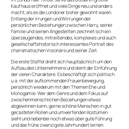
Kaufhaus eröffnet und viele Dinge neu und anders
macht, als es die Londoner bisher gewohnt waren.
Entlang der Irrungen und Wirrungen der
persönlichen Beziehungen zwischen Harry, seiner
Familie und seinen Angestellten zeichnet sich ein
überzeugendes, mitreißendes, komplexes und auch
gesellschaftshistorisch interessantes Portrait des
charismatischen Visionärs und seiner Zeit.
Die erste Staffel dreht sich hauptsächlich um den
Aufbau des Unternehmens und dient der Einführung
der vielen Charaktere. Es beschäftigt sich politisch
u.a. mit der aufkommenden Frauenbewegung,
persönlich wiederum mit den Themen Ehe und
Monogamie. Wer dem Genre und dem Fokus auf
zwischenmenschlichen Beziehungen etwas
abgewinnen kann, gerne schöne Menschen in gut
gecasteten Rollen und umwerfenden Kostümen
sieht und nebenbei noch etwas über gute Führung
und das frühe zwanzigste Jahrhundert lernen