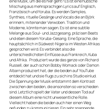
eine Musik, um die es hier geht? Es ist eine hübsche
Mischung aus mehrsprachigen Lyrics auf Englisch,
Französisch und Yoruba. Es werden Samples,
Synthies, rituelle Gesänge und Vocals die an Björk
erinnern, miteinander Verwoben. Tradition und
Moderne, könnte man sagen. Es ist eine subtile
Melange aus Soul- und Jazzgesang, präzisen Beats
und eben diesem Yoruba-Gesang. Eine Sprache, die
hauptsächlich in Südwest-Nigeria im Westen Afrikas
gesprochen wird. Es verbindet also die
unterschiedlichsten Einflüsse aus Frankreich, Kuba
und Afrika. Produziert wurde das ganze von Richard
Russell, der auch schon Bobby Womack oder Damon
Albarn produziert hat, der die beiden auf YouTube
entdeckt hat und sie flugs zu sich ins Studio einlud.
Die Spannung der Musik entstammt dem Kontrast
zwischen den beiden, die ansonsten so verschieden
sind. Letztlich spielt der Vater und dessen Tod auf
diesem Album eine nicht unwesentliche Rolle.
Vielleicht haben die beiden auch hier einen Weg
gefunden zu kommunizieren. Ein sehr spannende