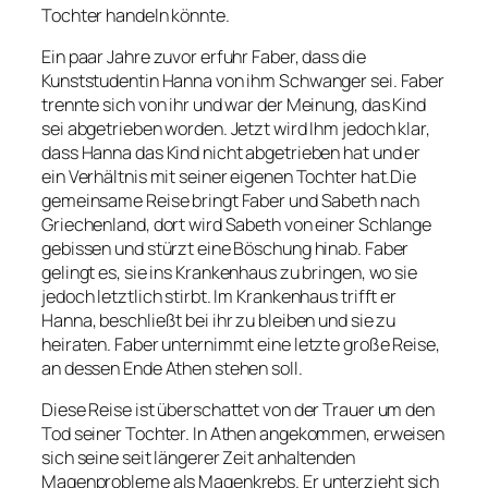
Tochter handeln könnte.
Ein paar Jahre zuvor erfuhr Faber, dass die
Kunststudentin Hanna von ihm Schwanger sei. Faber
trennte sich von ihr und war der Meinung, das Kind
sei abgetrieben worden. Jetzt wird Ihm jedoch klar,
dass Hanna das Kind nicht abgetrieben hat und er
ein Verhältnis mit seiner eigenen Tochter hat.Die
gemeinsame Reise bringt Faber und Sabeth nach
Griechenland, dort wird Sabeth von einer Schlange
gebissen und stürzt eine Böschung hinab. Faber
gelingt es, sie ins Krankenhaus zu bringen, wo sie
jedoch letztlich stirbt. Im Krankenhaus trifft er
Hanna, beschließt bei ihr zu bleiben und sie zu
heiraten. Faber unternimmt eine letzte große Reise,
an dessen Ende Athen stehen soll.
Diese Reise ist überschattet von der Trauer um den
Tod seiner Tochter. In Athen angekommen, erweisen
sich seine seit längerer Zeit anhaltenden
Magenprobleme als Magenkrebs. Er unterzieht sich