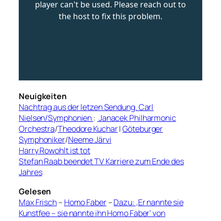
Neuigkeiten
Nachtrag aus der letzen Sendung. Carl
Nielsen/Symphonien
:
Janacek Philharmonic
Orchestra
/
Theodore Kuchar
|
Göteburger
Symphoniker
/
Neeme Järvi
Harry Rowohlt ist tot
Stefan Raab beendet TV Karriere zum Ende des
Jahres
Gelesen
Max Frisch
–
Homo Faber
–
Dazu: ‚Er nannte sie
Kunstfee – sie nannte ihn Homo Faber‘ von