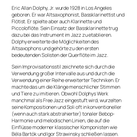
Eric Allan Dolphy, Jr. wurde 1928 in Los Angeles
geboren. Er war Altsaxophonist, Bassklarinettist und
Flötist. Er spielte aber auch Klarinette und
Piccoloflöte. Sein Einsatz der Bassklarinette trug
dazu bei das Instrument im Jazz zu etablieren.
Dolphy erweiterte die Möglichkeiten des
Altsaxophons und gehörte zu den ersten
bedeutenden Solisten der Querflöte im Jazz.
Sein Improvisationsstil zeichnete sich durch die
Verwendung großer Intervalle aus und durch die
Verwendung einer Reihe erweiterter Techniken. Er
machte das um die Klänge menschlicher Stimmen
und Tiere zu imitieren. Obwohl Dolphys Werk
manchmal als Free Jazz eingestuft wird, wurzelten
seine Kompositionen und Soli oft in konventioneller
(wenn auch stark abstrahierter) tonaler Bebop-
Harmonie und melodischen Linien, die auf die
Einflüsse moderner klassischer Komponisten wie
Béla Bartók und Igor Strawinsky schließen lassen.