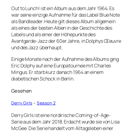
Out to Lunch! ist ein Album aus dem Jahr 1964. Es
war seine einzige Aufnahme für das Label Blue Note
als Bandleader. Heute gilt dieses Album allgemein
als eines der besten Alben in der Geschichte des
Labels und als einer der Höhepunkte des
Avantgarde-Jazz der 60er Jahre, in Dolphys Œeuvre
und des Jazz überhaupt.
Einige Monate nach der Aufnahme des Albums ging
Eric Dolphy auf eine Europatournee mit Charles
Mingus. Er starb kurz danach 1964 an einem
diabetischen Schock in Berlin.
Gesehen
Derry Girls
–
Season 2
Derry Girls ist eine nordirische Coming-of-Age-
Serie aus dem Jahr 2018. Erdacht wurde sie von Lisa
McGee. Die Serie handelt vom Alltagsleben einer