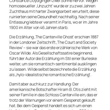
Constance Lloyd gingen zwei Söhne hervor. Wegen
homosexueller ‚Unzucht‘ wurde er zu zwei Jahren
Zuchthaus mit harter Zwangsarbeit verurteilt, diese
ruinierten seine Gesundheit nachhaltig. Nach seiner
Entlassung lebte er verarmt in Paris, wo er im Jahre
1900 im Alter von 46 Jahren starb.
Die Erzählung ‚The Canterville Ghost‘ erschien 1887
in der Londoner Zeitschrift ‚The Court and Society
Review‘ – sie war das erste erzählerische Werk von
Oscar Wilde. Als Gesellschaftssatire beginnend,
führt der Autor die Erzählung im Stil einer Burleske
weiter, um sie romantisch-sentimental ausklingen
zu lassen. Wilde selbst bezeichnete die Erzählung
als „hylo-idealistische romantische Erzählung“.
Damit aber auch kurz zur Handlung: Der
amerikanische Botschafter Hiram B. Otis zieht mit
seiner Familie in das Schloss Canterville ein, das er
trotz der Warnungen vor einem Gespenst gekauft
hat. Bei dem Gespenst handelt es sich um einen