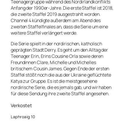
Teenagergruppe während des Nordirlandkonflikts
Anfang der 1990er-Jahre. Die erste Staffel ist 2018,
die zweite Staffel 2019 ausgestrahlt worden.
Channel 4 kündigte außerdem am Abend des
zweiten Staffelfinales an, dass die Serie um eine
weitere Staffel verlängert werde.
Die Serie spielt in der nordirischen, katholisch
geprägten Stadt Derry. Es geht um den Alltag der
Teenager Erin, Erins Cousine Orla sowie deren
Freundinnen Clare, Michelle und Michelles
britischem Cousin James. Gegen Ende der ersten
Staffel stößt noch die aus der Ukraine geflüchtete
Katya zur Gruppe. Es ist die meistgesehene
nordirische Serie, die es jemals gab, und wir haben
für diese Sendung ihre zweite Staffel angesehen.
Verkostet
Laphroaig 10