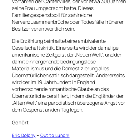
Vorfahren der Cantervilles, der vor etwa 300 Jahren
seine Frau umgebracht hatte. Dieses
Familiengespenst soll für zahlreiche
Nervenzusammenbrüche oder Todesfälle früherer
Besitzer verantwortlich sein.
Die Erzählung beinhaltet eine ambivalente
Gesellschaftskritik. Einerseits wird der damalige
amerikanische Zeitgeist der ‚Neuen Welt‘, und der
damit einhergehende bedingungslose
Materialismus und die Domestizierung alles
Übernatürlichen satirisch dargestellt. Andererseits
wird der im 19. Jahrhundert in England
vorherrschende romantische Glaube an das
Übernatürliche persifliert, indem die Engländer der
‚Alten Welt‘ eine parodistisch überzogene Angst vor
dem Gespenst an den Tag legen.
Gehört
Eric Dolphy
–
Out to Lunch!