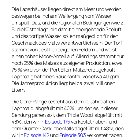
Die Lagerhäuser liegen direkt am Meer und werden
deswegen bei hohem Wellengang vom Wasser
umspült. Das, und die regionalen Bedingungen wie z.
B. die Küstenlage, die damit einhergehende Seeluft
und das torfige Wasser sollen maßgeblich für den
Geschmack des Malts verantwortlich sein. Der Torf
stammt von destillerieeigenen Feldern und weist
einen hohen Moos-Anteil auf. Allerdings stammt nur
noch 25% des Malzes aus eigener Produktion, etwa
75 % wird von der Port Ellen-Mälzerei zugekauft.
Laphroaig hat einen Rauchanteil von etwa 40 ppm.
Die Jahresproduktion liegt bei ca. zwei Millionen
Litern.
Die Core-Range besteht aus dem 10 Jahre alten
Laphroaig, abgefüllt mit 40%, um den es in dieser
Sendung gehen soll; dem Triple Wood, abgefüllt mit
48%, den wir in
Episode 175
verkostet haben; und
dem Quarter Cask, ebenfalls abgefüllt mit 48%, den
wir in
Episode 142
und
Episode 303
verkostet haben.