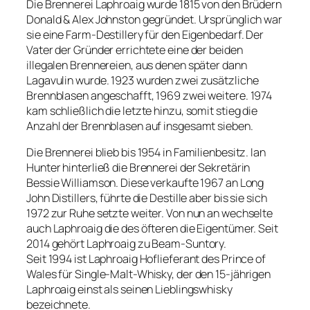
Die Brennerei Laphroaig wurde 1815 von den Brüdern
Donald & Alex Johnston gegründet. Ursprünglich war
sie eine Farm-Destillery für den Eigenbedarf. Der
Vater der Gründer errichtete eine der beiden
illegalen Brennereien, aus denen später dann
Lagavulin wurde. 1923 wurden zwei zusätzliche
Brennblasen angeschafft, 1969 zwei weitere. 1974
kam schließlich die letzte hinzu, somit stieg die
Anzahl der Brennblasen auf insgesamt sieben.
Die Brennerei blieb bis 1954 in Familienbesitz. Ian
Hunter hinterließ die Brennerei der Sekretärin
Bessie Williamson. Diese verkaufte 1967 an Long
John Distillers, führte die Destille aber bis sie sich
1972 zur Ruhe setzte weiter. Von nun an wechselte
auch Laphroaig die des öfteren die Eigentümer. Seit
2014 gehört Laphroaig zu Beam-Suntory.
Seit 1994 ist Laphroaig Hoflieferant des Prince of
Wales für Single-Malt-Whisky, der den 15-jährigen
Laphroaig einst als seinen Lieblingswhisky
bezeichnete.