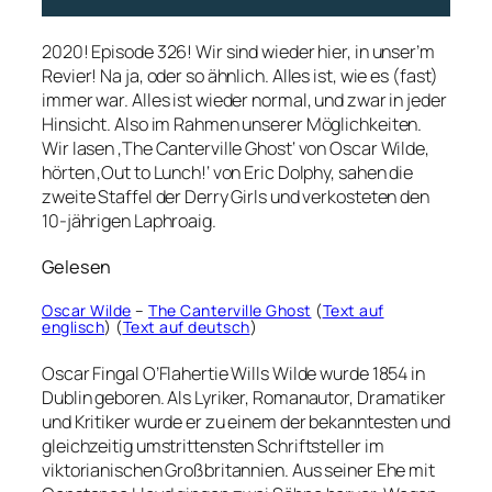
2020! Episode 326! Wir sind wieder hier, in unser’m
Revier! Na ja, oder so ähnlich. Alles ist, wie es (fast)
immer war. Alles ist wieder normal, und zwar in jeder
Hinsicht. Also im Rahmen unserer Möglichkeiten.
Wir lasen ‚The Canterville Ghost‘ von Oscar Wilde,
hörten ‚Out to Lunch!‘ von Eric Dolphy, sahen die
zweite Staffel der Derry Girls und verkosteten den
10-jährigen Laphroaig.
Gelesen
Oscar Wilde
–
The Canterville Ghost
(
Text auf
englisch
) (
Text auf deutsch
)
Oscar Fingal O’Flahertie Wills Wilde wurde 1854 in
Dublin geboren. Als Lyriker, Romanautor, Dramatiker
und Kritiker wurde er zu einem der bekanntesten und
gleichzeitig umstrittensten Schriftsteller im
viktorianischen Großbritannien. Aus seiner Ehe mit