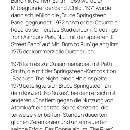
Band mit Namen ‚Earth‘. 1969 wurde er
Mitbegründer der Band ‚Child‘. 1971 wurde
dann schließlich die ‚Bruce Springsteen
Band‘ gegründet. 1972 nahm er bei Columbia
Records sein erstes Studioalbum ‚Greetings
from Ashbury Park, N. J.‘ mit der späteren ‚E
Street Band‘ auf. Mit ‚Born to Run‘ gelang ihm
1975 der kommerzielle Durchbruch.
1978 kam es zur Zusammenarbeit mit Patti
Smith, die mit der Springsteen-Komposition
‚Because The Night‘ einen Hit einspielte.
1979 beteiligte sich Bruce Springsteen an
dem Konzert ‚No Nukes‘, bei dem er sich mit
anderen Künstlern gegen die Nutzung von
Atomkraft einsetzte. Seine Konzerte, die
teilweise vier bis fünf Stunden dauerten,
glichen Zeremonien und untermauerten
seinne Erfolg. Das Doppelalbum ‚The River‘