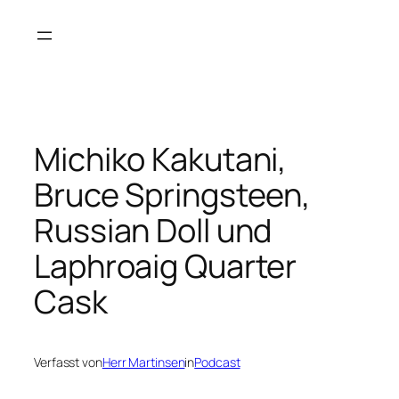
Zum
Inhalt
springen
Michiko Kakutani,
Bruce Springsteen,
Russian Doll und
Laphroaig Quarter
Cask
Verfasst von
Herr Martinsen
in
Podcast