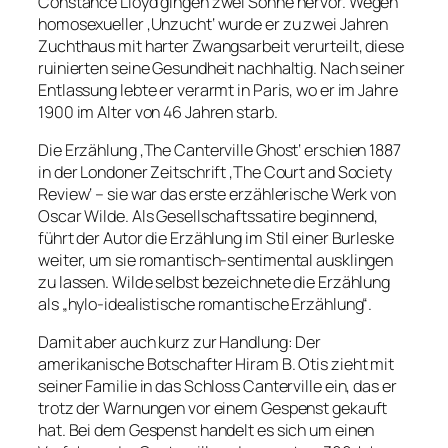
Constance Lloyd gingen zwei Söhne hervor. Wegen
homosexueller ‚Unzucht‘ wurde er zu zwei Jahren
Zuchthaus mit harter Zwangsarbeit verurteilt, diese
ruinierten seine Gesundheit nachhaltig. Nach seiner
Entlassung lebte er verarmt in Paris, wo er im Jahre
1900 im Alter von 46 Jahren starb.
Die Erzählung ‚The Canterville Ghost‘ erschien 1887
in der Londoner Zeitschrift ‚The Court and Society
Review‘ – sie war das erste erzählerische Werk von
Oscar Wilde. Als Gesellschaftssatire beginnend,
führt der Autor die Erzählung im Stil einer Burleske
weiter, um sie romantisch-sentimental ausklingen
zu lassen. Wilde selbst bezeichnete die Erzählung
als „hylo-idealistische romantische Erzählung“.
Damit aber auch kurz zur Handlung: Der
amerikanische Botschafter Hiram B. Otis zieht mit
seiner Familie in das Schloss Canterville ein, das er
trotz der Warnungen vor einem Gespenst gekauft
hat. Bei dem Gespenst handelt es sich um einen