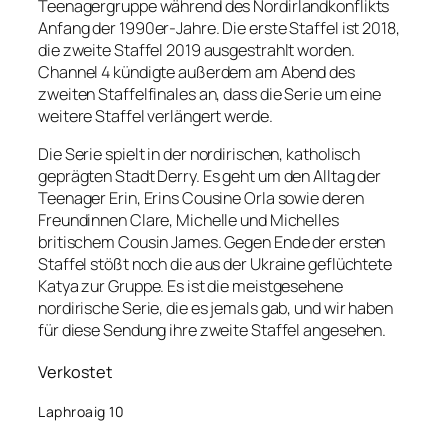
Teenagergruppe während des Nordirlandkonflikts
Anfang der 1990er-Jahre. Die erste Staffel ist 2018,
die zweite Staffel 2019 ausgestrahlt worden.
Channel 4 kündigte außerdem am Abend des
zweiten Staffelfinales an, dass die Serie um eine
weitere Staffel verlängert werde.
Die Serie spielt in der nordirischen, katholisch
geprägten Stadt Derry. Es geht um den Alltag der
Teenager Erin, Erins Cousine Orla sowie deren
Freundinnen Clare, Michelle und Michelles
britischem Cousin James. Gegen Ende der ersten
Staffel stößt noch die aus der Ukraine geflüchtete
Katya zur Gruppe. Es ist die meistgesehene
nordirische Serie, die es jemals gab, und wir haben
für diese Sendung ihre zweite Staffel angesehen.
Verkostet
Laphroaig 10