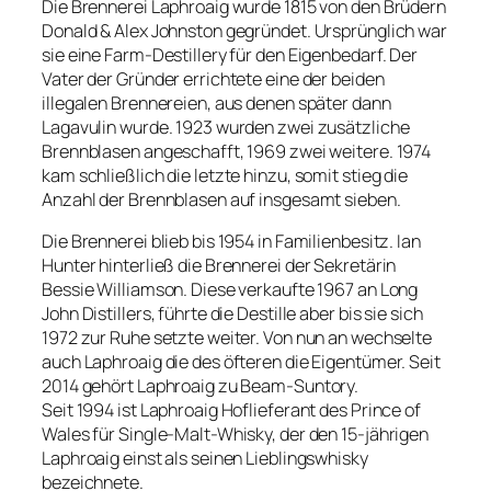
Die Brennerei Laphroaig wurde 1815 von den Brüdern
Donald & Alex Johnston gegründet. Ursprünglich war
sie eine Farm-Destillery für den Eigenbedarf. Der
Vater der Gründer errichtete eine der beiden
illegalen Brennereien, aus denen später dann
Lagavulin wurde. 1923 wurden zwei zusätzliche
Brennblasen angeschafft, 1969 zwei weitere. 1974
kam schließlich die letzte hinzu, somit stieg die
Anzahl der Brennblasen auf insgesamt sieben.
Die Brennerei blieb bis 1954 in Familienbesitz. Ian
Hunter hinterließ die Brennerei der Sekretärin
Bessie Williamson. Diese verkaufte 1967 an Long
John Distillers, führte die Destille aber bis sie sich
1972 zur Ruhe setzte weiter. Von nun an wechselte
auch Laphroaig die des öfteren die Eigentümer. Seit
2014 gehört Laphroaig zu Beam-Suntory.
Seit 1994 ist Laphroaig Hoflieferant des Prince of
Wales für Single-Malt-Whisky, der den 15-jährigen
Laphroaig einst als seinen Lieblingswhisky
bezeichnete.