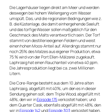
Die Lagerhäuser liegen direkt am Meer und werden
deswegen bei hohem Wellengang vom Wasser
umspült. Das, und die regionalen Bedingungen wie z.
B. die Küstenlage, die damit einhergehende Seeluft
und das torfige Wasser sollen maßgeblich für den
Geschmack des Malts verantwortlich sein. Der Torf
stammt von destillerieeigenen Feldern und weist
einen hohen Moos-Anteil auf. Allerdings stammt nur
noch 25% des Malzes aus eigener Produktion, etwa
75 % wird von der Port Ellen-Mälzerei zugekauft.
Laphroaig hat einen Rauchanteil von etwa 40 ppm.
Die Jahresproduktion liegt bei ca. zwei Millionen
Litern.
Die Core-Range besteht aus dem 10 Jahre alten
Laphroaig, abgefüllt mit 40%, um den es in dieser
Sendung gehen soll; dem Triple Wood, abgefüllt mit
48%, den wir in
Episode 175
verkostet haben; und
dem Quarter Cask, ebenfalls abgefüllt mit 48%, den
wir in
Episode 142
und
Episode 303
verkostet haben.