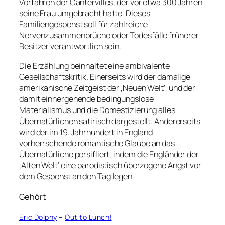
Vorfahren der Cantervilles, der vor etwa 300 Jahren
seine Frau umgebracht hatte. Dieses
Familiengespenst soll für zahlreiche
Nervenzusammenbrüche oder Todesfälle früherer
Besitzer verantwortlich sein.
Die Erzählung beinhaltet eine ambivalente
Gesellschaftskritik. Einerseits wird der damalige
amerikanische Zeitgeist der ‚Neuen Welt‘, und der
damit einhergehende bedingungslose
Materialismus und die Domestizierung alles
Übernatürlichen satirisch dargestellt. Andererseits
wird der im 19. Jahrhundert in England
vorherrschende romantische Glaube an das
Übernatürliche persifliert, indem die Engländer der
‚Alten Welt‘ eine parodistisch überzogene Angst vor
dem Gespenst an den Tag legen.
Gehört
Eric Dolphy
–
Out to Lunch!