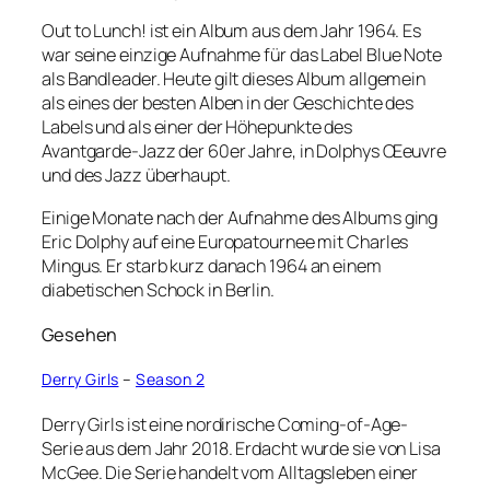
Out to Lunch! ist ein Album aus dem Jahr 1964. Es
war seine einzige Aufnahme für das Label Blue Note
als Bandleader. Heute gilt dieses Album allgemein
als eines der besten Alben in der Geschichte des
Labels und als einer der Höhepunkte des
Avantgarde-Jazz der 60er Jahre, in Dolphys Œeuvre
und des Jazz überhaupt.
Einige Monate nach der Aufnahme des Albums ging
Eric Dolphy auf eine Europatournee mit Charles
Mingus. Er starb kurz danach 1964 an einem
diabetischen Schock in Berlin.
Gesehen
Derry Girls
–
Season 2
Derry Girls ist eine nordirische Coming-of-Age-
Serie aus dem Jahr 2018. Erdacht wurde sie von Lisa
McGee. Die Serie handelt vom Alltagsleben einer