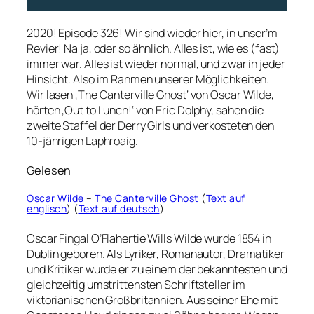
2020! Episode 326! Wir sind wieder hier, in unser’m
Revier! Na ja, oder so ähnlich. Alles ist, wie es (fast)
immer war. Alles ist wieder normal, und zwar in jeder
Hinsicht. Also im Rahmen unserer Möglichkeiten.
Wir lasen ‚The Canterville Ghost‘ von Oscar Wilde,
hörten ‚Out to Lunch!‘ von Eric Dolphy, sahen die
zweite Staffel der Derry Girls und verkosteten den
10-jährigen Laphroaig.
Gelesen
Oscar Wilde
–
The Canterville Ghost
(
Text auf
englisch
) (
Text auf deutsch
)
Oscar Fingal O’Flahertie Wills Wilde wurde 1854 in
Dublin geboren. Als Lyriker, Romanautor, Dramatiker
und Kritiker wurde er zu einem der bekanntesten und
gleichzeitig umstrittensten Schriftsteller im
viktorianischen Großbritannien. Aus seiner Ehe mit