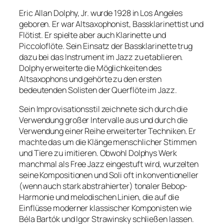
Eric Allan Dolphy, Jr. wurde 1928 in Los Angeles
geboren. Er war Altsaxophonist, Bassklarinettist und
Flötist. Er spielte aber auch Klarinette und
Piccoloflöte. Sein Einsatz der Bassklarinette trug
dazu bei das Instrument im Jazz zu etablieren.
Dolphy erweiterte die Möglichkeiten des
Altsaxophons und gehörte zu den ersten
bedeutenden Solisten der Querflöte im Jazz.
Sein Improvisationsstil zeichnete sich durch die
Verwendung großer Intervalle aus und durch die
Verwendung einer Reihe erweiterter Techniken. Er
machte das um die Klänge menschlicher Stimmen
und Tiere zu imitieren. Obwohl Dolphys Werk
manchmal als Free Jazz eingestuft wird, wurzelten
seine Kompositionen und Soli oft in konventioneller
(wenn auch stark abstrahierter) tonaler Bebop-
Harmonie und melodischen Linien, die auf die
Einflüsse moderner klassischer Komponisten wie
Béla Bartók und Igor Strawinsky schließen lassen.