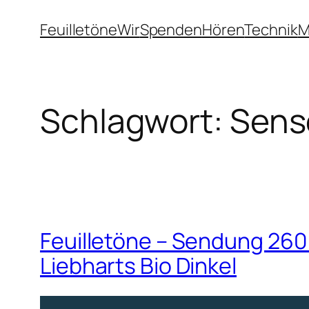
Zum
Feuilletöne
Wir
Spenden
Hören
Technik
M
Inhalt
springen
Schlagwort:
Sense
Feuilletöne – Sendung 260 
Liebharts Bio Dinkel