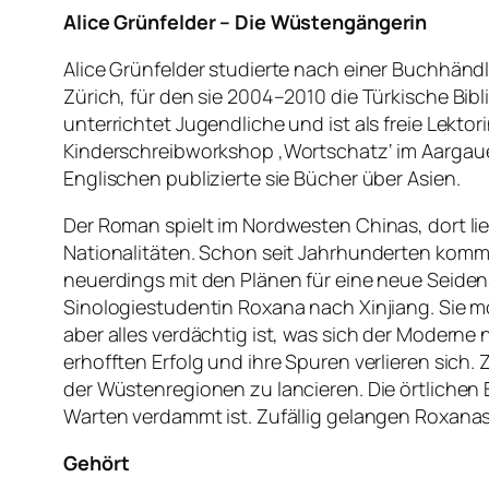
Alice Grünfelder – Die Wüstengängerin
Alice Grünfelder studierte nach einer Buchhändl
Zürich, für den sie 2004–2010 die Türkische Bibl
unterrichtet Jugendliche und ist als freie Lekto
Kinderschreibworkshop ‚Wortschatz‘ im Aargaue
Englischen publizierte sie Bücher über Asien.
Der Roman spielt im Nordwesten Chinas, dort lie
Nationalitäten. Schon seit Jahrhunderten komm
neuerdings mit den Plänen für eine neue Seiden
Sinologiestudentin Roxana nach Xinjiang. Sie 
aber alles verdächtig ist, was sich der Modern
erhofften Erfolg und ihre Spuren verlieren sich.
der Wüstenregionen zu lancieren. Die örtliche
Warten verdammt ist. Zufällig gelangen Roxanas
Gehört