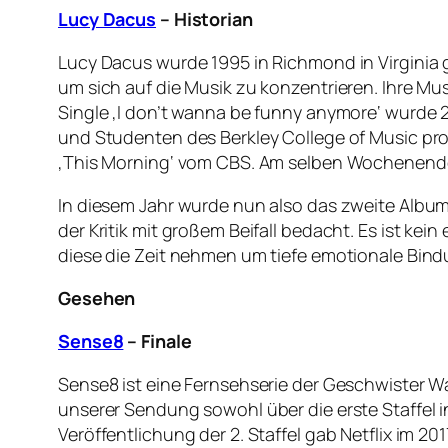
Lucy Dacus
–
Historian
Lucy Dacus wurde 1995 in Richmond in Virginia g
um sich auf die Musik zu konzentrieren. Ihre Mu
Single ‚I don’t wanna be funny anymore‘ wurde 2
und Studenten des Berkley College of Music prod
‚This Morning‘ vom CBS. Am selben Wochenende 
In diesem Jahr wurde nun also das zweite Album 
der Kritik mit großem Beifall bedacht. Es ist kei
diese die Zeit nehmen um tiefe emotionale Bin
Gesehen
Sense8
– Finale
Sense8 ist eine Fernsehserie der Geschwister Wac
unserer Sendung sowohl über die erste Staffel 
Veröffentlichung der 2. Staffel gab Netflix im 20