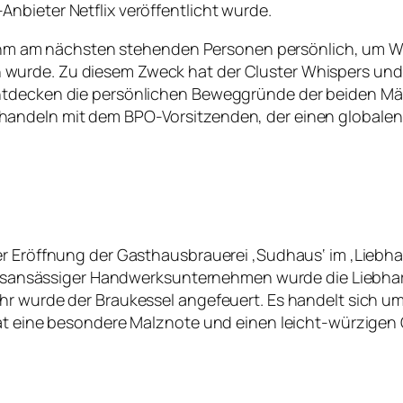
nbieter Netflix veröffentlicht wurde.
e ihm am nächsten stehenden Personen persönlich, um Wo
urde. Zu diesem Zweck hat der Cluster Whispers und 
ntdecken die persönlichen Beweggründe der beiden Männ
handeln mit dem BPO-Vorsitzenden, der einen globalen
er Eröffnung der Gasthausbrauerei ‚Sudhaus‘ im ‚Liebh
 ortsansässiger Handwerksunternehmen wurde die Liebh
hr wurde der Braukessel angefeuert. Es handelt sich um
hat eine besondere Malznote und einen leicht-würzige