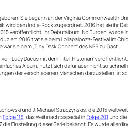
eboren. Sie begann an der Virginia Commonwealth Univer
sik wird dem Indie-Rock zugeordnet. 2016 hat sie ihr Deb
015 veröffentlicht. Ihr Debütalbum ‚No Burden‘ wurde i
uziert. 2016 trat sie beim Lollapalooza-Festival im Ch
war sie beim ‚Tiny Desk Concert‘ des NPR zu Gast.
von Lucy Dacus mit dem Titel ‚Historian‘ veröffentlich
n einfaches Album, nutzt sich dafür aber nicht so schnell
dungen der verschiedenen Menschen darzustellen ist s
howski und J. Michael Straczynskis, die 2015 weltweit be
in
Folge 118
, das Weihnachtsspecial in
Folge 201
und die 
17 die Einstellung dieser Serie bekannt. Es wurde allerdi