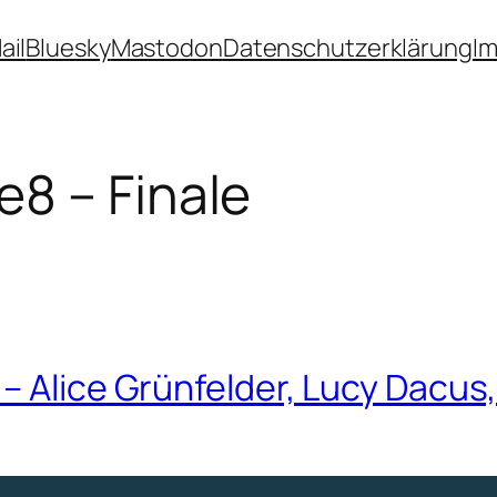
ail
Bluesky
Mastodon
Datenschutzerklärung
I
8 – Finale
– Alice Grünfelder, Lucy Dacus