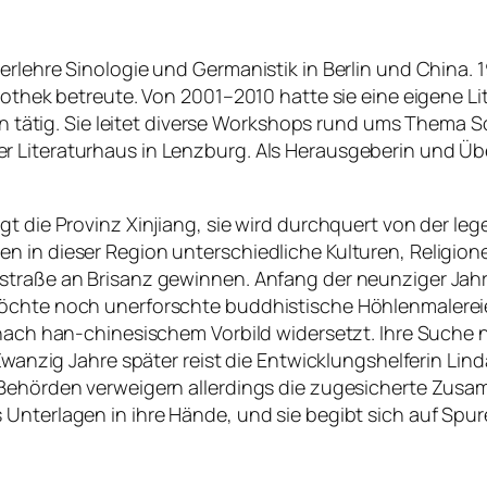
erlehre Sinologie und Germanistik in Berlin und China. 
iothek betreute. Von 2001–2010 hatte sie eine eigene Lit
rin tätig. Sie leitet diverse Workshops rund ums Thema 
r Literaturhaus in Lenzburg. Als Herausgeberin und Ü
gt die Provinz Xinjiang, sie wird durchquert von der l
en in dieser Region unterschiedliche Kulturen, Relig
straße an Brisanz gewinnen. Anfang der neunziger Jahre
möchte noch unerforschte buddhistische Höhlenmalerei
e nach han-chinesischem Vorbild widersetzt. Ihre Suche
 Zwanzig Jahre später reist die Entwicklungshelferin Lin
n Behörden verweigern allerdings die zugesicherte Zu
 Unterlagen in ihre Hände, und sie begibt sich auf Spu