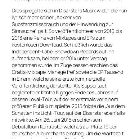
Dies spiegelte sich in Disarstars Musik wider, die nun
lyrisch mehr seiner „Abkehr von
Substanzmissbrauch und der Hinwendung zur
Sinnsuche“ galt. So veröffentlichte er von 2010 bis
2013 eine Reihe von Mixtapes und EPs zum
kostenlosen Download. Schließlich wurde das
Independent-Label Showdown Records auf ihn
aufmerksam, bei dem er 2014 unter Vertrag
genommen wurde. Im Zuge dessen erschien das
Gratis-Mixtape ‚Manege frei‘ sowie die EP Tausend
in Einem, welche seine erste kommerzielle
Veröffentlichung darstellte. Als Supportact
begleitete er Kontra K gegen Ende des Jahres auf
dessen Loyal-Tour, auf der er erstmals vor einem
größeren Publikum spielte. 2015 folgte die ‚Aus dem
Schatten ins Licht‘-Tour, auf der Disarstar ebenfalls
mitwirkte. Am 26. Juni 2015 erschien sein
Debütalbum Kontraste, welches auf Platz 19 der
deutschen Albumcharts einstieg. Um die Wartezeit