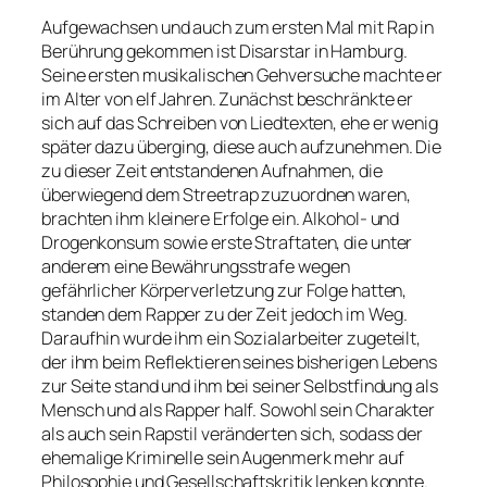
Aufgewachsen und auch zum ersten Mal mit Rap in
Berührung gekommen ist Disarstar in Hamburg.
Seine ersten musikalischen Gehversuche machte er
im Alter von elf Jahren. Zunächst beschränkte er
sich auf das Schreiben von Liedtexten, ehe er wenig
später dazu überging, diese auch aufzunehmen. Die
zu dieser Zeit entstandenen Aufnahmen, die
überwiegend dem Streetrap zuzuordnen waren,
brachten ihm kleinere Erfolge ein. Alkohol- und
Drogenkonsum sowie erste Straftaten, die unter
anderem eine Bewährungsstrafe wegen
gefährlicher Körperverletzung zur Folge hatten,
standen dem Rapper zu der Zeit jedoch im Weg.
Daraufhin wurde ihm ein Sozialarbeiter zugeteilt,
der ihm beim Reflektieren seines bisherigen Lebens
zur Seite stand und ihm bei seiner Selbstfindung als
Mensch und als Rapper half. Sowohl sein Charakter
als auch sein Rapstil veränderten sich, sodass der
ehemalige Kriminelle sein Augenmerk mehr auf
Philosophie und Gesellschaftskritik lenken konnte.