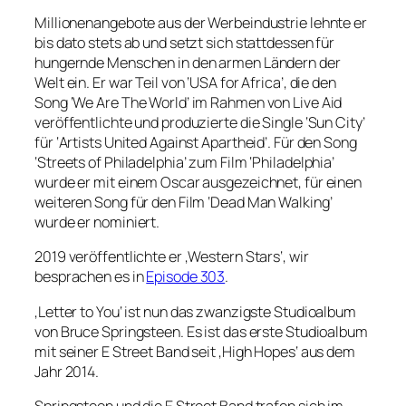
Millionenangebote aus der Werbeindustrie lehnte er
bis dato stets ab und setzt sich stattdessen für
hungernde Menschen in den armen Ländern der
Welt ein. Er war Teil von ‘USA for Africa’, die den
Song ‘We Are The World’ im Rahmen von Live Aid
veröffentlichte und produzierte die Single ‘Sun City’
für ‘Artists United Against Apartheid’. Für den Song
‘Streets of Philadelphia’ zum Film ‘Philadelphia’
wurde er mit einem Oscar ausgezeichnet, für einen
weiteren Song für den Film ‘Dead Man Walking’
wurde er nominiert.
2019 veröffentlichte er ‚Western Stars‘, wir
besprachen es in
Episode 303
.
‚Letter to You‘ ist nun das zwanzigste Studioalbum
von Bruce Springsteen. Es ist das erste Studioalbum
mit seiner E Street Band seit ‚High Hopes‘ aus dem
Jahr 2014.
Springsteen und die E Street Band trafen sich im