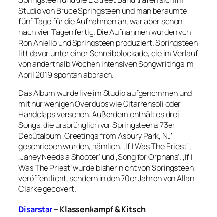
Studio von Bruce Springsteen und man beraumte
fünf Tage für die Aufnahmen an, war aber schon
nach vier Tagen fertig. Die Aufnahmen wurden von
Ron Aniello und Springsteen produziert. Springsteen
litt davor unter einer Schreibblockade, die im Verlauf
von anderthalb Wochen intensiven Songwritings im
April 2019 spontan abbrach.
Das Album wurde live im Studio aufgenommen und
mit nur wenigen Overdubs wie Gitarrensoli oder
Handclaps versehen. Außerdem enthält es drei
Songs, die ursprünglich vor Springsteens 73er
Debütalbum ‚Greetings from Asbury Park, NJ‘
geschrieben wurden, nämlich: ‚If I Was The Priest‘ ,
‚Janey Needs a Shooter‘ und ‚Song for Orphans‘. ‚If I
Was The Priest‘ wurde bisher nicht von Springsteen
veröffentlicht, sondern in den 70er Jahren von Allan
Clarke gecovert.
Disarstar
– Klassenkampf & Kitsch