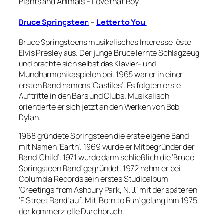
Plants and Animals – Love that Boy
Bruce Springsteen
–
Letter to You
Bruce Springsteens musikalisches Interesse löste
Elvis Presley aus. Der junge Bruce lernte Schlagzeug
und brachte sich selbst das Klavier- und
Mundharmonikaspielen bei. 1965 war er in einer
ersten Band namens ‘Castiles’. Es folgten erste
Auftritte in den Bars und Clubs. Musikalisch
orientierte er sich jetzt an den Werken von Bob
Dylan.
1968 gründete Springsteen die erste eigene Band
mit Namen ‘Earth’. 1969 wurde er Mitbegründer der
Band ‘Child’. 1971 wurde dann schließlich die ‘Bruce
Springsteen Band’ gegründet. 1972 nahm er bei
Columbia Records sein erstes Studioalbum
‘Greetings from Ashbury Park, N. J.’ mit der späteren
‘E Street Band’ auf. Mit ‘Born to Run’ gelang ihm 1975
der kommerzielle Durchbruch.