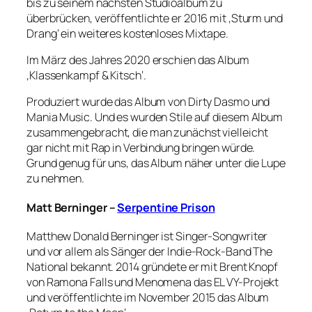
bis zu seinem nächsten Studioalbum zu
überbrücken, veröffentlichte er 2016 mit ‚Sturm und
Drang‘ ein weiteres kostenloses Mixtape.
Im März des Jahres 2020 erschien das Album
‚Klassenkampf & Kitsch‘.
Produziert wurde das Album von Dirty Dasmo und
Mania Music. Und es wurden Stile auf diesem Album
zusammengebracht, die man zunächst vielleicht
gar nicht mit Rap in Verbindung bringen würde.
Grund genug für uns, das Album näher unter die Lupe
zu nehmen.
Matt Berninger –
Serpentine Prison
Matthew Donald Berninger ist Singer-Songwriter
und vor allem als Sänger der Indie-Rock-Band The
National bekannt. 2014 gründete er mit Brent Knopf
von Ramona Falls und Menomena das EL VY-Projekt
und veröffentlichte im November 2015 das Album