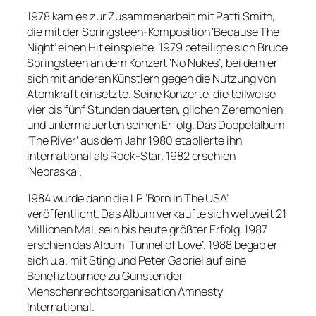
1978 kam es zur Zusammenarbeit mit Patti Smith,
die mit der Springsteen-Komposition ‘Because The
Night’ einen Hit einspielte. 1979 beteiligte sich Bruce
Springsteen an dem Konzert ‘No Nukes’, bei dem er
sich mit anderen Künstlern gegen die Nutzung von
Atomkraft einsetzte. Seine Konzerte, die teilweise
vier bis fünf Stunden dauerten, glichen Zeremonien
und untermauerten seinen Erfolg. Das Doppelalbum
‘The River’ aus dem Jahr 1980 etablierte ihn
international als Rock-Star. 1982 erschien
‘Nebraska’.
1984 wurde dann die LP ‘Born In The USA’
veröffentlicht. Das Album verkaufte sich weltweit 21
Millionen Mal, sein bis heute größter Erfolg. 1987
erschien das Album ‘Tunnel of Love’. 1988 begab er
sich u.a. mit Sting und Peter Gabriel auf eine
Benefiztournee zu Gunsten der
Menschenrechtsorganisation Amnesty
International.