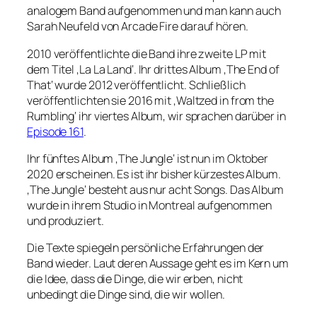
analogem Band aufgenommen und man kann auch
Sarah Neufeld von Arcade Fire darauf hören.
2010 veröffentlichte die Band ihre zweite LP mit
dem Titel ‚La La Land‘. Ihr drittes Album ‚The End of
That‘ wurde 2012 veröffentlicht. Schließlich
veröffentlichten sie 2016 mit ‚Waltzed in from the
Rumbling‘ ihr viertes Album, wir sprachen darüber in
Episode 161
.
Ihr fünftes Album ‚The Jungle‘ ist nun im Oktober
2020 erscheinen. Es ist ihr bisher kürzestes Album.
‚The Jungle‘ besteht aus nur acht Songs. Das Album
wurde in ihrem Studio in Montreal aufgenommen
und produziert.
Die Texte spiegeln persönliche Erfahrungen der
Band wieder. Laut deren Aussage geht es im Kern um
die Idee, dass die Dinge, die wir erben, nicht
unbedingt die Dinge sind, die wir wollen.