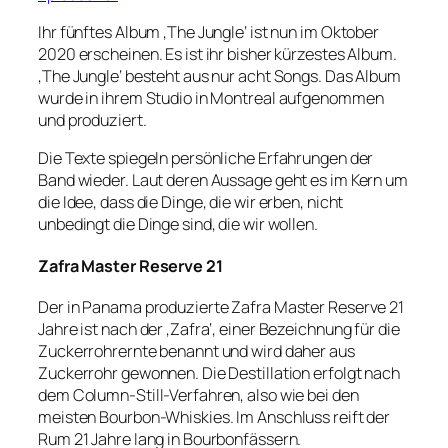
Ihr fünftes Album ‚The Jungle‘ ist nun im Oktober
2020 erscheinen. Es ist ihr bisher kürzestes Album.
‚The Jungle‘ besteht aus nur acht Songs. Das Album
wurde in ihrem Studio in Montreal aufgenommen
und produziert.
Die Texte spiegeln persönliche Erfahrungen der
Band wieder. Laut deren Aussage geht es im Kern um
die Idee, dass die Dinge, die wir erben, nicht
unbedingt die Dinge sind, die wir wollen.
Zafra Master Reserve 21
Der in Panama produzierte Zafra Master Reserve 21
Jahre ist nach der ‚Zafra‘, einer Bezeichnung für die
Zuckerrohrernte benannt und wird daher aus
Zuckerrohr gewonnen. Die Destillation erfolgt nach
dem Column-Still-Verfahren, also wie bei den
meisten Bourbon-Whiskies. Im Anschluss reift der
Rum 21 Jahre lang in Bourbonfässern.