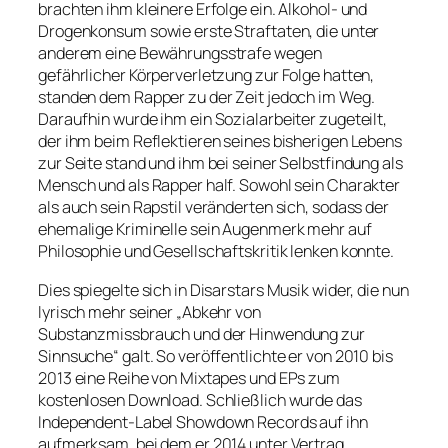
brachten ihm kleinere Erfolge ein. Alkohol- und
Drogenkonsum sowie erste Straftaten, die unter
anderem eine Bewährungsstrafe wegen
gefährlicher Körperverletzung zur Folge hatten,
standen dem Rapper zu der Zeit jedoch im Weg.
Daraufhin wurde ihm ein Sozialarbeiter zugeteilt,
der ihm beim Reflektieren seines bisherigen Lebens
zur Seite stand und ihm bei seiner Selbstfindung als
Mensch und als Rapper half. Sowohl sein Charakter
als auch sein Rapstil veränderten sich, sodass der
ehemalige Kriminelle sein Augenmerk mehr auf
Philosophie und Gesellschaftskritik lenken konnte.
Dies spiegelte sich in Disarstars Musik wider, die nun
lyrisch mehr seiner „Abkehr von
Substanzmissbrauch und der Hinwendung zur
Sinnsuche“ galt. So veröffentlichte er von 2010 bis
2013 eine Reihe von Mixtapes und EPs zum
kostenlosen Download. Schließlich wurde das
Independent-Label Showdown Records auf ihn
aufmerksam, bei dem er 2014 unter Vertrag