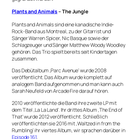
Plants and Animals
– The Jungle
Plants and Animals sind eine kanadische Indie-
Rock-Band aus Montreal, zu der Gitarrist und
Sänger Warren Spicer, Nic Basque sowie der
Schlagzeuger und Sänger Matthew Woody Woodley
gehören. Das Trio spielt bereits seit Kindertagen
zusammen.
Das Debütalbum ‚Parc Avenue‘ wurde 2008
veröffentlicht. Das Album wurde komplett auf
analogem Band aufgenommen und man kann auch
Sarah Neufeld von Arcade Fire darauf hören.
2010 veröffentlichte die Band ihre zweite LP mit
dem Titel ‚La La Land‘. Ihr drittes Album ‚The End of
That‘ wurde 2012 veröffentlicht. Schließlich
veröffentlichten sie 2016 mit ‚Waltzed in from the
Rumbling‘ ihr viertes Album, wir sprachen darüber in
Episode 161
.