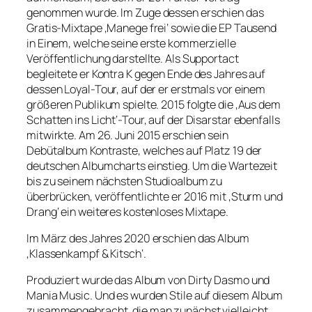
genommen wurde. Im Zuge dessen erschien das
Gratis-Mixtape ‚Manege frei‘ sowie die EP Tausend
in Einem, welche seine erste kommerzielle
Veröffentlichung darstellte. Als Supportact
begleitete er Kontra K gegen Ende des Jahres auf
dessen Loyal-Tour, auf der er erstmals vor einem
größeren Publikum spielte. 2015 folgte die ‚Aus dem
Schatten ins Licht‘-Tour, auf der Disarstar ebenfalls
mitwirkte. Am 26. Juni 2015 erschien sein
Debütalbum Kontraste, welches auf Platz 19 der
deutschen Albumcharts einstieg. Um die Wartezeit
bis zu seinem nächsten Studioalbum zu
überbrücken, veröffentlichte er 2016 mit ‚Sturm und
Drang‘ ein weiteres kostenloses Mixtape.
Im März des Jahres 2020 erschien das Album
‚Klassenkampf & Kitsch‘.
Produziert wurde das Album von Dirty Dasmo und
Mania Music. Und es wurden Stile auf diesem Album
zusammengebracht, die man zunächst vielleicht