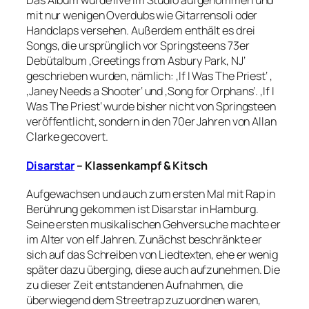
Das Album wurde live im Studio aufgenommen und
mit nur wenigen Overdubs wie Gitarrensoli oder
Handclaps versehen. Außerdem enthält es drei
Songs, die ursprünglich vor Springsteens 73er
Debütalbum ‚Greetings from Asbury Park, NJ‘
geschrieben wurden, nämlich: ‚If I Was The Priest‘ ,
‚Janey Needs a Shooter‘ und ‚Song for Orphans‘. ‚If I
Was The Priest‘ wurde bisher nicht von Springsteen
veröffentlicht, sondern in den 70er Jahren von Allan
Clarke gecovert.
Disarstar
– Klassenkampf & Kitsch
Aufgewachsen und auch zum ersten Mal mit Rap in
Berührung gekommen ist Disarstar in Hamburg.
Seine ersten musikalischen Gehversuche machte er
im Alter von elf Jahren. Zunächst beschränkte er
sich auf das Schreiben von Liedtexten, ehe er wenig
später dazu überging, diese auch aufzunehmen. Die
zu dieser Zeit entstandenen Aufnahmen, die
überwiegend dem Streetrap zuzuordnen waren,