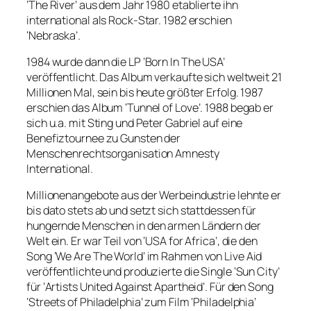
‘The River’ aus dem Jahr 1980 etablierte ihn
international als Rock-Star. 1982 erschien
‘Nebraska’.
1984 wurde dann die LP ‘Born In The USA’
veröffentlicht. Das Album verkaufte sich weltweit 21
Millionen Mal, sein bis heute größter Erfolg. 1987
erschien das Album ‘Tunnel of Love’. 1988 begab er
sich u.a. mit Sting und Peter Gabriel auf eine
Benefiztournee zu Gunsten der
Menschenrechtsorganisation Amnesty
International.
Millionenangebote aus der Werbeindustrie lehnte er
bis dato stets ab und setzt sich stattdessen für
hungernde Menschen in den armen Ländern der
Welt ein. Er war Teil von ‘USA for Africa’, die den
Song ‘We Are The World’ im Rahmen von Live Aid
veröffentlichte und produzierte die Single ‘Sun City’
für ‘Artists United Against Apartheid’. Für den Song
‘Streets of Philadelphia’ zum Film ‘Philadelphia’