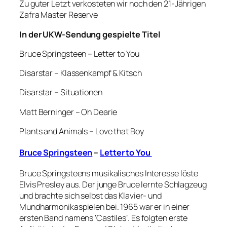
Zu guter Letzt verkosteten wir noch den 21-Jährigen
Zafra Master Reserve
In der UKW-Sendung gespielte Titel
Bruce Springsteen – Letter to You
Disarstar – Klassenkampf & Kitsch
Disarstar – Situationen
Matt Berninger – Oh Dearie
Plants and Animals – Love that Boy
Bruce Springsteen
–
Letter to You
Bruce Springsteens musikalisches Interesse löste
Elvis Presley aus. Der junge Bruce lernte Schlagzeug
und brachte sich selbst das Klavier- und
Mundharmonikaspielen bei. 1965 war er in einer
ersten Band namens ‘Castiles’. Es folgten erste