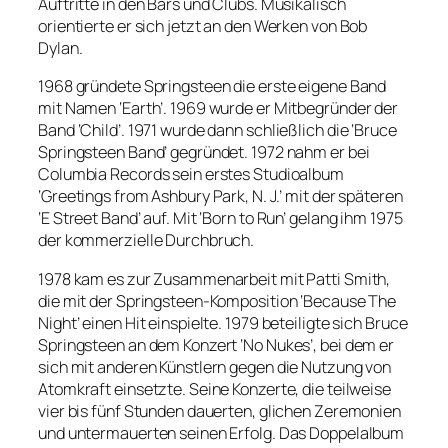
Auftritte in den Bars und Clubs. Musikalisch
orientierte er sich jetzt an den Werken von Bob
Dylan.
1968 gründete Springsteen die erste eigene Band
mit Namen ‘Earth’. 1969 wurde er Mitbegründer der
Band ‘Child’. 1971 wurde dann schließlich die ‘Bruce
Springsteen Band’ gegründet. 1972 nahm er bei
Columbia Records sein erstes Studioalbum
‘Greetings from Ashbury Park, N. J.’ mit der späteren
‘E Street Band’ auf. Mit ‘Born to Run’ gelang ihm 1975
der kommerzielle Durchbruch.
1978 kam es zur Zusammenarbeit mit Patti Smith,
die mit der Springsteen-Komposition ‘Because The
Night’ einen Hit einspielte. 1979 beteiligte sich Bruce
Springsteen an dem Konzert ‘No Nukes’, bei dem er
sich mit anderen Künstlern gegen die Nutzung von
Atomkraft einsetzte. Seine Konzerte, die teilweise
vier bis fünf Stunden dauerten, glichen Zeremonien
und untermauerten seinen Erfolg. Das Doppelalbum