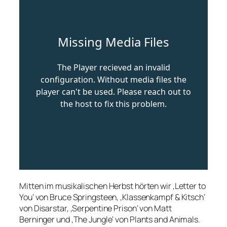
Mitten im musikalischen Herbst hörten wir ‚Letter to
You‘ von Bruce Springsteen, ‚Klassenkampf & Kitsch‘
von Disarstar, ‚Serpentine Prison‘ von Matt
Berninger und ‚The Jungle‘ von Plants and Animals.