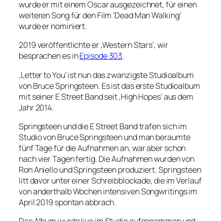
wurde er mit einem Oscar ausgezeichnet, für einen
weiteren Song für den Film ‘Dead Man Walking’
wurde er nominiert.
2019 veröffentlichte er ‚Western Stars‘, wir
besprachen es in
Episode 303
.
‚Letter to You‘ ist nun das zwanzigste Studioalbum
von Bruce Springsteen. Es ist das erste Studioalbum
mit seiner E Street Band seit ‚High Hopes‘ aus dem
Jahr 2014.
Springsteen und die E Street Band trafen sich im
Studio von Bruce Springsteen und man beraumte
fünf Tage für die Aufnahmen an, war aber schon
nach vier Tagen fertig. Die Aufnahmen wurden von
Ron Aniello und Springsteen produziert. Springsteen
litt davor unter einer Schreibblockade, die im Verlauf
von anderthalb Wochen intensiven Songwritings im
April 2019 spontan abbrach.