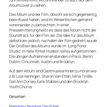
führte Mike Mills. Alicia Vikander ist auch auf dem
Albumcover zu sehen.
Das Album und der Film, obwohl sie sich gegenseitig
beeinflusst haben, sind im Wesentlichen getrennt
voneinander zu betrachten. In einer
Pressemitteilung heißt es, dass das Album nicht der
Soundtrack für den Film sei. Die Idee für das Album
selbst kam jedoch, nachdem der Film gedreht wurde.
Der Großteil des Albums wurde im ‚Long Pond
Studio‘ im New Yorker Hudson Valley aufgenommen.
Die übrigen Aufnahmen enstanden in Paris, Berlin,
Dublin, Cincinnati, Austin und Brooklyn.
Auf dem Album sind GastmusikerInnen zu hören wie
z.B. Lisa Hannigan, Sharon Van Etten, Mina Tindle,
Gail Ann Dorsey, Kate Stables und den Brooklyn
Youth Chorus.
Gesehen
Mahogany Sessions
(
YouTube
)