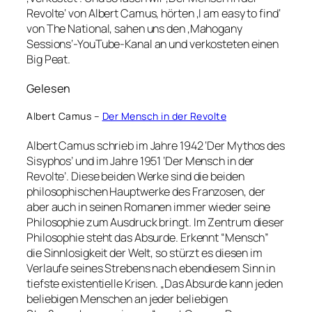
Revolte‘ von Albert Camus, hörten ‚I am easy to find‘
von The National, sahen uns den ‚Mahogany
Sessions‘-YouTube-Kanal an und verkosteten einen
Big Peat.
Gelesen
Albert Camus –
Der Mensch in der Revolte
Albert Camus schrieb im Jahre 1942 ‘Der Mythos des
Sisyphos’ und im Jahre 1951 ‘Der Mensch in der
Revolte’. Diese beiden Werke sind die beiden
philosophischen Hauptwerke des Franzosen, der
aber auch in seinen Romanen immer wieder seine
Philosophie zum Ausdruck bringt. Im Zentrum dieser
Philosophie steht das Absurde. Erkennt “Mensch”
die Sinnlosigkeit der Welt, so stürzt es diesen im
Verlaufe seines Strebens nach ebendiesem Sinn in
tiefste existentielle Krisen. „Das Absurde kann jeden
beliebigen Menschen an jeder beliebigen