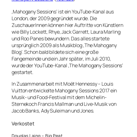
‚Mahogany Sessions‘ ist ein YouTube-Kanal aus
London, der 2009 gegründet wurde. Die
ZuschauerInnen können hier Auftritte von Künstlern
wie Billy Lockett, Rhye, Jack Garrett, Laura Marling
und Roo Panes bewundern. Das alles startete
ursprünglich 2009 als Musikblog ‚The Mahogany
Blog‘. Schon bald bildete sich eine große
Fangemeinde und ein Jahr später, im Juli 2010,
wurde der YouTube-Kanal ‚The Mahogany Sessions‘
gestartet.
In Zusammenarbeit mit Moët Hennessy – Louis
Vuitton entwickelte Mahogany Sessions 2017 ein
Musik- und Food-Festival mit dem Michelin-
Sternekoch Francis Mallman und Live-Musik von
Jacob Banks, Ady Suleiman und Jones.
Verkostet
Douglas Laing – Big Peat