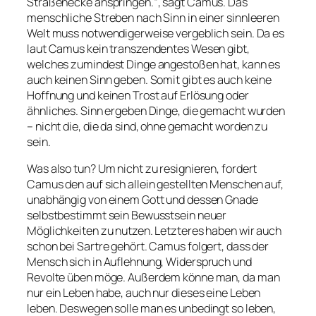
Straßenecke anspringen.“, sagt Camus. Das
menschliche Streben nach Sinn in einer sinnleeren
Welt muss notwendigerweise vergeblich sein. Da es
laut Camus kein transzendentes Wesen gibt,
welches zumindest Dinge angestoßen hat, kann es
auch keinen Sinn geben. Somit gibt es auch keine
Hoffnung und keinen Trost auf Erlösung oder
ähnliches. Sinn ergeben Dinge, die gemacht wurden
– nicht die, die da sind, ohne gemacht worden zu
sein.
Was also tun? Um nicht zu resignieren, fordert
Camus den auf sich allein gestellten Menschen auf,
unabhängig von einem Gott und dessen Gnade
selbstbestimmt sein Bewusstsein neuer
Möglichkeiten zu nutzen. Letzteres haben wir auch
schon bei Sartre gehört. Camus folgert, dass der
Mensch sich in Auflehnung, Widerspruch und
Revolte üben möge. Außerdem könne man, da man
nur ein Leben habe, auch nur dieses eine Leben
leben. Deswegen solle man es unbedingt so leben,