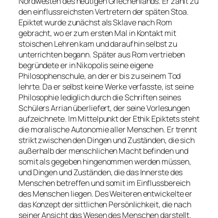
Nordwesten des heutigen Griechenlands. Er zählt zu
den einflussreichsten Vertretern der späten Stoa.
Epiktet wurde zunächst als Sklave nach Rom
gebracht, wo er zum ersten Mal in Kontakt mit
stoischen Lehren kam und daraufhin selbst zu
unterrichten begann. Später aus Rom vertrieben
begründete er in Nikopolis seine eigene
Philosophenschule, an der er bis zu seinem Tod
lehrte. Da er selbst keine Werke verfasste, ist seine
Philosophie lediglich durch die Schriften seines
Schülers Arrian überliefert, der seine Vorlesungen
aufzeichnete. Im Mittelpunkt der Ethik Epiktets steht
die moralische Autonomie aller Menschen. Er trennt
strikt zwischen den Dingen und Zuständen, die sich
außerhalb der menschlichen Macht befinden und
somit als gegeben hingenommen werden müssen,
und Dingen und Zuständen, die das Innerste des
Menschen betreffen und somit im Einflussbereich
des Menschen liegen. Des Weiteren entwickelte er
das Konzept der sittlichen Persönlichkeit, die nach
seiner Ansicht das Wesen des Menschen darstellt.