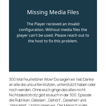
300 Mal Feuilletöne! Wow! Da sagen wir lieb Danke
an alle die uns unterstützen, unterstützt haben oder
noch werden. Ohne euch ginge das alles nicht.
Nichtsdestotrotz gibt es auch in der 300. Episode
die Rubriken ‚Gelesen‘, ‚Gehört‘, ‚Gesehen‘ und
‚Verkostet‘. Und so lasen wir ‚Der Mensch in der