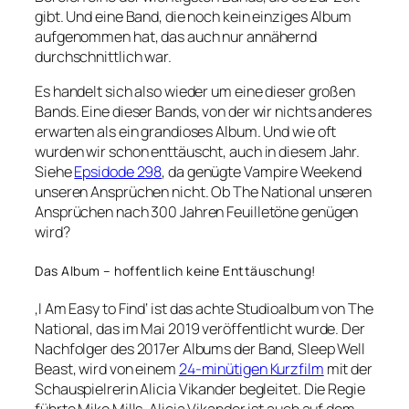
gibt. Und eine Band, die noch kein einziges Album
aufgenommen hat, das auch nur annähernd
durchschnittlich war.
Es handelt sich also wieder um eine dieser großen
Bands. Eine dieser Bands, von der wir nichts anderes
erwarten als ein grandioses Album. Und wie oft
wurden wir schon enttäuscht, auch in diesem Jahr.
Siehe
Epsidode 298
, da genügte Vampire Weekend
unseren Ansprüchen nicht. Ob The National unseren
Ansprüchen nach 300 Jahren Feuilletöne genügen
wird?
Das Album – hoffentlich keine Enttäuschung!
‚I Am Easy to Find‘ ist das achte Studioalbum von The
National, das im Mai 2019 veröffentlicht wurde. Der
Nachfolger des 2017er Albums der Band, Sleep Well
Beast, wird von einem
24-minütigen Kurzfilm
mit der
Schauspielrerin Alicia Vikander begleitet. Die Regie