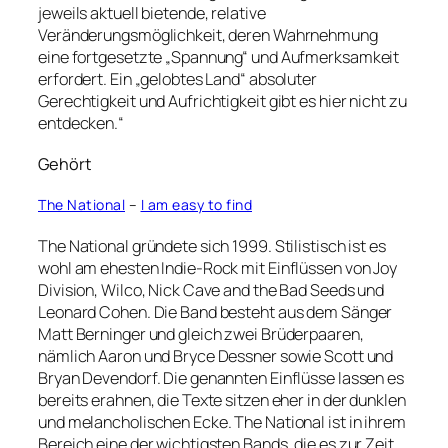
jeweils aktuell bietende, relative
Veränderungsmöglichkeit, deren Wahrnehmung
eine fortgesetzte „Spannung“ und Aufmerksamkeit
erfordert. Ein „gelobtes Land“ absoluter
Gerechtigkeit und Aufrichtigkeit gibt es hier nicht zu
entdecken.“
Gehört
The National
–
I am easy to find
The National gründete sich 1999. Stilistisch ist es
wohl am ehesten Indie-Rock mit Einflüssen von Joy
Division, Wilco, Nick Cave and the Bad Seeds und
Leonard Cohen. Die Band besteht aus dem Sänger
Matt Berninger und gleich zwei Brüderpaaren,
nämlich Aaron und Bryce Dessner sowie Scott und
Bryan Devendorf. Die genannten Einflüsse lassen es
bereits erahnen, die Texte sitzen eher in der dunklen
und melancholischen Ecke. The National ist in ihrem
Bereich eine der wichtigsten Bands, die es zur Zeit