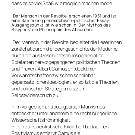
dass es so viel Spaß wie möglich machen möge.
‚Der Mensch in der Revolte‘ erschienen 1951 und ist
eine Sammlung philosophisch-politischer Essay.
Ausgangspunkt ist wie schon in ‘Der Mythos des
Sisyphos’ die Philosophie des Absurden.
‚Der Mensch in der Revolte‘ begleitet die LeserInnen
zunächst durch die Ideengeschichte der Moderne,
durch die aus Geschichtsphilosophien aller
Spielarten hervorgegangenen politischen Theorien
und Praxen. Albert Camus entdeckt hier
Verwandtschaften zwischen scheinbar
gegensätzlichen Ideologien; er spitzt die Theorien
und politischen Strategien bis zum
Selbstwiderspruch zu:
• Im vorgeblich antibourgeoisen Marxismus
entdeckt er unter anderem eine recht bürgerliche
Wissenschaftsfrömmigkeit.
• Den auf szientistische Exaktheit bedachten
Positivismus entlarvt Camus als