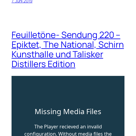
7. Juni 2019
Feuilletöne- Sendung 220 –
Epiktet, The National, Schirn
Kunsthalle und Talisker
Distillers Edition