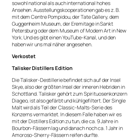
sowohl national als auch international hohes
Ansehen. Ausstellungskooperationen gab es z. B.
mit dem Centre Pompidou, der Tate Gallery, dem
Guggenheim Museum, der Eremitage in Sankt
Petersburg oder dem Museum of Modern Art in New
York. Und es gibt einen YouTube-Kanal, und den
haben wir uns mal näher angesehen.
Verkostet
Talisker Distillers Edition
Die Talisker-Destillerie befindet sich auf der Insel
Skye, also der größten Insel der inneren Hebriden in
Schottland. Talisker gehört zum Spirituosenkonzern
Diageo, ist also gefärbt und kühlgefiltert. Der Single
Malt wird als Teil der Classic-Malts-Serie des
Konzerns vermarktet. In diesem Falle haben wir es
mit der Distillers Edition zu tun, die ca. 9 Jahre in
Bourbon-Fässern lag und danach noch ca. 1 Jahr in
Amoroso-Sherry-Fässern reifen durfte.