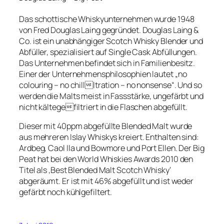
Das schottische Whiskyunternehmen wurde 1948
von Fred Douglas Laing gegründet. Douglas Laing &
Co. ist ein unabhängiger Scotch Whisky Blender und
Abfüller, spezialisiert auf Single Cask Abfüllungen.
Das Unternehmen befindet sich in Familienbesitz.
Einer der Unternehmensphilosophien lautet „no
colouring – no chillltration – no nonsense“. Und so
werden die Malts meist in Fassstärke, ungefärbt und
nicht kältegefiltriert in die Flaschen abgefüllt.
Dieser mit 40ppm abgefüllte Blended Malt wurde
aus mehreren Islay Whiskys kreiert. Enthalten sind:
Ardbeg, Caol Ila und Bowmore und Port Ellen. Der Big
Peat hat bei den World Whiskies Awards 2010 den
Titel als ‚Best Blended Malt Scotch Whisky‘
abgeräumt. Er ist mit 46% abgefüllt und ist weder
gefärbt noch kühlgefiltert.