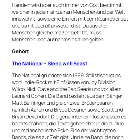
Handeln wird aber auch immer von Gott bestimmt,
welcher in jedem einzelnen Menschen und der Welt
innewohnt, sowie eine Einheit mit dem Kosmos bildet
und somit überall anwesend ist. Da das alle
Menschen gleichermaßen betrifft, muss
Menschenliebe ausnahmslos allen gelten.
Gehört
The National
–
Sleep well Beast
The National gründete sich 1999. Stilistisch ist es
wohl Indie-Rock mit Einflüssen von Joy Division,
Wilco, Nick Cave and the Bad Seeds und vor allem
Leonard Cohen. Die Band besteht aus dem Sänger
Matt Berninger und gleich zwei Brüderpaaren,
nämlich Aaron und Bryce Dessner sowie Scott und
Bryan Devendorf. Die genannten Einflüsse lassen es
bereits erahnen, die Texte gehen eher in die dunkle
und melancholische Ecke. Eine der wichtigsten
Bands, die es zur Zeit gibt. Und eine Band, die noch