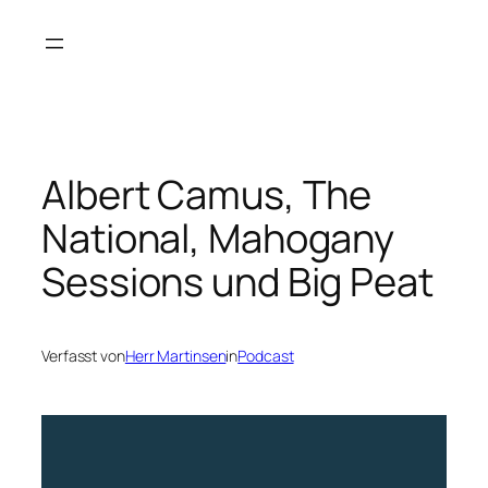
Zum
Inhalt
springen
Albert Camus, The
National, Mahogany
Sessions und Big Peat
Verfasst von
Herr Martinsen
in
Podcast