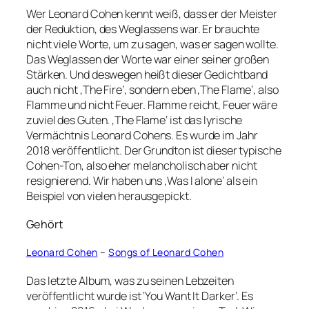
Wer Leonard Cohen kennt weiß, dass er der Meister
der Reduktion, des Weglassens war. Er brauchte
nicht viele Worte, um zu sagen, was er sagen wollte.
Das Weglassen der Worte war einer seiner großen
Stärken. Und deswegen heißt dieser Gedichtband
auch nicht ‚The Fire‘, sondern eben ‚The Flame‘, also
Flamme und nicht Feuer. Flamme reicht, Feuer wäre
zuviel des Guten. ‚The Flame‘ ist das lyrische
Vermächtnis Leonard Cohens. Es wurde im Jahr
2018 veröffentlicht. Der Grundton ist dieser typische
Cohen-Ton, also eher melancholisch aber nicht
resignierend. Wir haben uns ‚Was I alone‘ als ein
Beispiel von vielen herausgepickt.
Gehört
Leonard Cohen
–
Songs of Leonard Cohen
Das letzte Album, was zu seinen Lebzeiten
veröffentlicht wurde ist ‘You Want It Darker’. Es