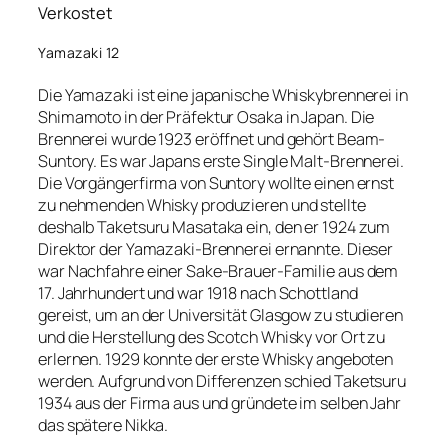
Verkostet
Yamazaki 12
Die Yamazaki ist eine japanische Whiskybrennerei in
Shimamoto in der Präfektur Osaka in Japan. Die
Brennerei wurde 1923 eröffnet und gehört Beam-
Suntory. Es war Japans erste Single Malt-Brennerei.
Die Vorgängerfirma von Suntory wollte einen ernst
zu nehmenden Whisky produzieren und stellte
deshalb Taketsuru Masataka ein, den er 1924 zum
Direktor der Yamazaki-Brennerei ernannte. Dieser
war Nachfahre einer Sake-Brauer-Familie aus dem
17. Jahrhundert und war 1918 nach Schottland
gereist, um an der Universität Glasgow zu studieren
und die Herstellung des Scotch Whisky vor Ort zu
erlernen. 1929 konnte der erste Whisky angeboten
werden. Aufgrund von Differenzen schied Taketsuru
1934 aus der Firma aus und gründete im selben Jahr
das spätere Nikka.