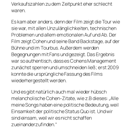
Verkaufszahlen zu dem Zeitpunkt eher schlecht
waren.
Es kam aber anders, denn der Film zeigt die Tour wie
sie war, mit allen Unzulänglichkeiten, technischen
Problemen und allem emotionalen Auf und Ab. Der
Film zeigt Cohen und seine Band Backstage, auf der
Bühne und im Tourbus. Außerdem werden
Begegnungen mit Fans und gezeigt. Das Ergebnis
war so authentisch, dass es Cohens Management
zunächst sperren und umschneiden ließ; erst 2009
konnte die ursprüngliche Fassung des Films
wiederhergestellt werden.
Und es gibt natürlich auch mal wieder hübsch
melancholische Cohen-Zitate, wie z.B dieses: „Alle
meine Songs haben eine politische Bedeutung, weil
Einsamkeit der politische Status Quo ist. Und wir
sind einsam, weil wir es nicht schaffen
zueinanderzufinden.“