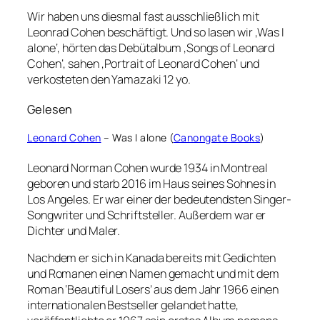
Wir haben uns diesmal fast ausschließlich mit
Leonrad Cohen beschäftigt. Und so lasen wir ‚Was I
alone‘, hörten das Debütalbum ‚Songs of Leonard
Cohen‘, sahen ‚Portrait of Leonard Cohen‘ und
verkosteten den Yamazaki 12 yo.
Gelesen
Leonard Cohen
– Was I alone (
Canongate Books
)
Leonard Norman Cohen wurde 1934 in Montreal
geboren und starb 2016 im Haus seines Sohnes in
Los Angeles. Er war einer der bedeutendsten Singer-
Songwriter und Schriftsteller. Außerdem war er
Dichter und Maler.
Nachdem er sich in Kanada bereits mit Gedichten
und Romanen einen Namen gemacht und mit dem
Roman ‘Beautiful Losers’ aus dem Jahr 1966 einen
internationalen Bestseller gelandet hatte,