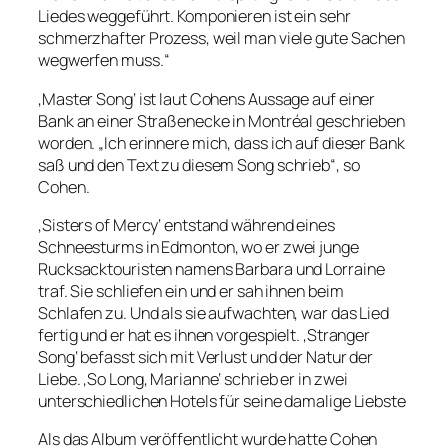
Liedes weggeführt. Komponieren ist ein sehr
schmerzhafter Prozess, weil man viele gute Sachen
wegwerfen muss.“
‚Master Song‘ ist laut Cohens Aussage auf einer
Bank an einer Straßenecke in Montréal geschrieben
worden. „Ich erinnere mich, dass ich auf dieser Bank
saß und den Text zu diesem Song schrieb“, so
Cohen.
‚Sisters of Mercy‘ entstand während eines
Schneesturms in Edmonton, wo er zwei junge
Rucksacktouristen namens Barbara und Lorraine
traf. Sie schliefen ein und er sah ihnen beim
Schlafen zu. Und als sie aufwachten, war das Lied
fertig und er hat es ihnen vorgespielt. ‚Stranger
Song‘ befasst sich mit Verlust und der Natur der
Liebe. ‚So Long, Marianne‘ schrieb er in zwei
unterschiedlichen Hotels für seine damalige Liebste
Als das Album veröffentlicht wurde hatte Cohen