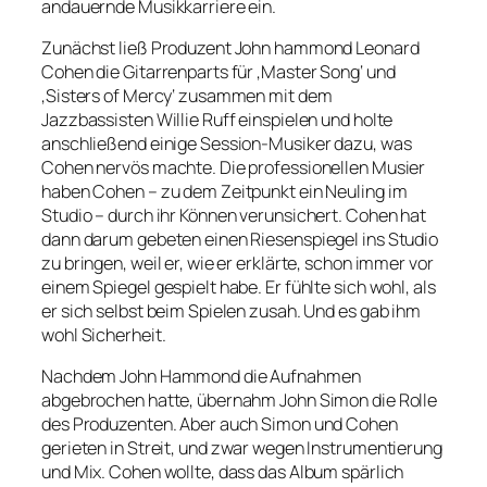
andauernde Musikkarriere ein.
Zunächst ließ Produzent John hammond Leonard
Cohen die Gitarrenparts für ‚Master Song‘ und
‚Sisters of Mercy‘ zusammen mit dem
Jazzbassisten Willie Ruff einspielen und holte
anschließend einige Session-Musiker dazu, was
Cohen nervös machte. Die professionellen Musier
haben Cohen – zu dem Zeitpunkt ein Neuling im
Studio – durch ihr Können verunsichert. Cohen hat
dann darum gebeten einen Riesenspiegel ins Studio
zu bringen, weil er, wie er erklärte, schon immer vor
einem Spiegel gespielt habe. Er fühlte sich wohl, als
er sich selbst beim Spielen zusah. Und es gab ihm
wohl Sicherheit.
Nachdem John Hammond die Aufnahmen
abgebrochen hatte, übernahm John Simon die Rolle
des Produzenten. Aber auch Simon und Cohen
gerieten in Streit, und zwar wegen Instrumentierung
und Mix. Cohen wollte, dass das Album spärlich