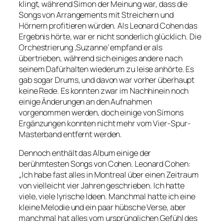
klingt, während Simon der Meinung war, dass die
Songs von Arrangements mit Streichern und
Hörnern profitieren würden. Als Leonard Cohen das
Ergebnis hörte, war er nicht sonderlich glücklich. Die
Orchestrierung ‚Suzanne‘ empfand er als
übertrieben, während sich einiges andere nach
seinem Dafürhalten wiederum zu leise anhörte. Es
gab sogar Drums, und davon war vorher überhaupt
keine Rede. Es konnten zwar im Nachhinein noch
einige Änderungen an den Aufnahmen
vorgenommen werden, doch einige von Simons
Ergänzungen konnten nicht mehr vom Vier-Spur-
Masterband entfernt werden.
Dennoch enthält das Album einige der
berühmtesten Songs von Cohen. Leonard Cohen:
„Ich habe fast alles in Montreal über einen Zeitraum
von vielleicht vier Jahren geschrieben. Ich hatte
viele, viele lyrische Ideen. Manchmal hatte ich eine
kleine Melodie und ein paar hübsche Verse, aber
manchmal hat alles vom ursprünglichen Gefühl des