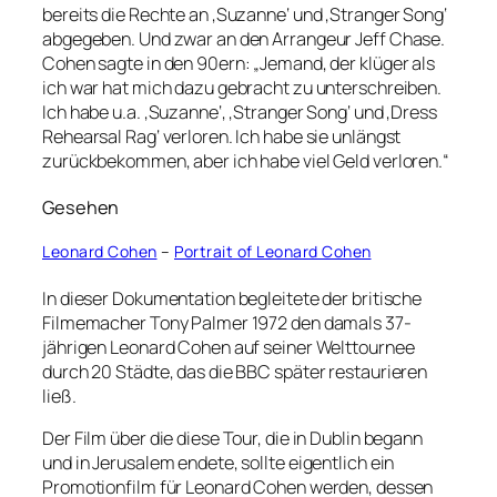
bereits die Rechte an ‚Suzanne‘ und ‚Stranger Song‘
abgegeben. Und zwar an den Arrangeur Jeff Chase.
Cohen sagte in den 90ern: „Jemand, der klüger als
ich war hat mich dazu gebracht zu unterschreiben.
Ich habe u.a. ‚Suzanne‘, ‚Stranger Song‘ und ‚Dress
Rehearsal Rag‘ verloren. Ich habe sie unlängst
zurückbekommen, aber ich habe viel Geld verloren.“
Gesehen
Leonard Cohen
–
Portrait of Leonard Cohen
In dieser Dokumentation begleitete der britische
Filmemacher Tony Palmer 1972 den damals 37-
jährigen Leonard Cohen auf seiner Welttournee
durch 20 Städte, das die BBC später restaurieren
ließ.
Der Film über die diese Tour, die in Dublin begann
und in Jerusalem endete, sollte eigentlich ein
Promotionfilm für Leonard Cohen werden, dessen