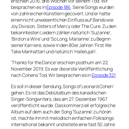
erschien 2016, drei Wochen vor seinem Tod. Wir
besprachen es in
Episode 186
. Seine Songs wurden
von zahlreichen Künstlern gecovert. Und er hatte
einen nicht unwesentlichen Einfluss auf Bands wie
Joy Division, Sisters of Mercy oder The Cure. Zu den
bekanntesten Liedern zählen natürlich ‘Suzanne’,
‘Bird on a Wire’ und ‘So Long, Marianne’ zu Beginn
seiner Karriere, sowie in den 80er Jahren ‘First We
Take Manhattan’ und natürlich ‘Hallelujah’.
‘Thanks for the Dance’ erschien posthum am 22.
November 2019. Es war die erste Veröffentlichung
nach Cohens Tod. Wir besprachen es in
Episode 321
Es soll in dieser Sendung ‚Songs of Leonard Cohen‘
gehen. Es ist das Debütalbum des kanadischen
Singer-Songwriters, das am 27. Dezember 1967
veröffentlicht wurde. Das kommerziell erfolgreiche
Album auf dem auch der Song ‘Suzanne’ zu hören
ist, machte ihn mit melodisch einfachen Folksongs
international bekannt und leitete eine fast 50 Jahre