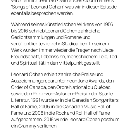
veröffentlichte er 1967 sein erstes Album namens
‘Songs of Leonard Cohen’, was wir in dieser Episode
ebenfalls besprechen werden.
Während seines künstlerischen Wirkens von 1956
bis 2016 schrieb Leonard Cohen zahlreiche
Gedichtsammlungen und Romane und
veröffentlichte vierzehn Studioalben. In seinem
Werk wurden immer wieder die Fragen nach Liebe,
Freundschaft, Lebenssinn, menschlichem Leid, Tod
und Spiritualität in den Mittelpunkt gestellt.
Leonard Cohen erhielt zahlreiche Preise und
Auszeichnungen, darunter neun Juno Awards, den
Order of Canada, den Ordre National du Québec
sowie den Prinz-von-Asturien-Preis in der Sparte
Literatur. 1991 wurde er in die Canadian Songwriters
Hall of Fame, 2006 in die Canadian Music Hall of
Fame und 2008 in die Rock and Roll Hall of Fame
aufgenommen. 2018 wurde Leonard Cohen posthum
ein Grammy verliehen.