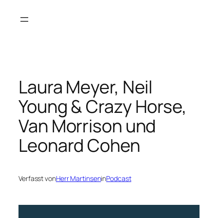
Zum
Inhalt
springen
Laura Meyer, Neil
Young & Crazy Horse,
Van Morrison und
Leonard Cohen
Verfasst von
Herr Martinsen
in
Podcast