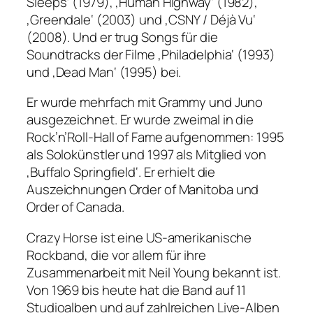
Sleeps‘ (1979), ‚Human Highway‘ (1982),
‚Greendale‘ (2003) und ‚CSNY / Déjà Vu‘
(2008). Und er trug Songs für die
Soundtracks der Filme ‚Philadelphia‘ (1993)
und ‚Dead Man‘ (1995) bei.
Er wurde mehrfach mit Grammy und Juno
ausgezeichnet. Er wurde zweimal in die
Rock’n’Roll-Hall of Fame aufgenommen: 1995
als Solokünstler und 1997 als Mitglied von
‚Buffalo Springfield‘. Er erhielt die
Auszeichnungen Order of Manitoba und
Order of Canada.
Crazy Horse ist eine US-amerikanische
Rockband, die vor allem für ihre
Zusammenarbeit mit Neil Young bekannt ist.
Von 1969 bis heute hat die Band auf 11
Studioalben und auf zahlreichen Live-Alben