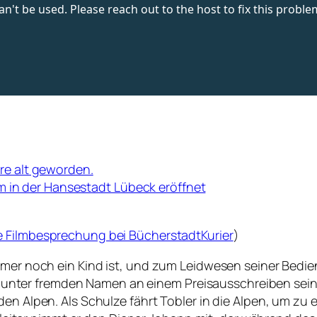
re alt geworden.
in der Hansestadt Lübeck eröffnet
e Filmbesprechung bei BücherstadtKurier
)
immer noch ein Kind ist, und zum Leidwesen seiner Bed
sich unter fremden Namen an einem Preisausschreiben sei
den Alpen. Als Schulze fährt Tobler in die Alpen, um zu