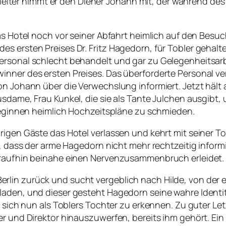
Begleiter nimmt er den Diener Johann mit, der während de
das Hotel noch vor seiner Abfahrt heimlich auf den Besu
es ersten Preises Dr. Fritz Hagedorn, für Tobler geha
Personal schlecht behandelt und gar zu Gelegenheitsa
inner des ersten Preises. Das überforderte Personal 
on Johann über die Verwechslung informiert. Jetzt hält 
usdame, Frau Kunkel, die sie als Tante Julchen ausgibt,
 beginnen heimlich Hochzeitspläne zu schmieden.
rigen Gäste das Hotel verlassen und kehrt mit seiner T
h, dass der arme Hagedorn nicht mehr rechtzeitig informi
daraufhin beinahe einen Nervenzusammenbruch erleidet.
lin zurück und sucht vergeblich nach Hilde, von der er
laden, und dieser gesteht Hagedorn seine wahre Identit
t sich nun als Toblers Tochter zu erkennen. Zu guter Let
er und Direktor hinauszuwerfen, bereits ihm gehört. Ei