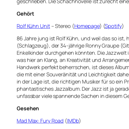
geschrieben. Die Schachnovelle ist zurecht eine
Gehört
Rolf Kühn Unit
– Stereo (
Homepage
) (
Spotify
)
86 Jahre jung ist Rolf Kühn, und weil das so ist,
(Schlagzeug), der 34-jährige Ronny Graupe (Git
Enkelkinder durchgehen könnten. Die Jazzwelt i
was hier an Klang, an Kreativität und Arrangeme
Handwerk perfekt beherrschen, ist dieses Album
die mit einer Souveränität und Leichtigkeit dah
in der Lage ist, die richtigen Musiker für so ei
phantastisches Jazzalbum. Der Jazz ist ja gerad
unfassbar viele spannende Sachen in diesem Gen
Gesehen
Mad Max: Fury Road
(
IMDb
)