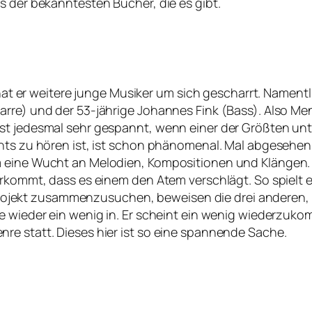
s der bekanntesten Bücher, die es gibt.
 hat er weitere junge Musiker um sich gescharrt. Namentli
arre) und der 53-jährige Johannes Fink (Bass). Also Me
st jedesmal sehr gespannt, wenn einer der Größten un
nts zu hören ist, ist schon phänomenal. Mal abgesehen d
 eine Wucht an Melodien, Kompositionen und Klängen. U
erkommt, dass es einem den Atem verschlägt. So spielt e
n Projekt zusammenzusuchen, beweisen die drei anderen, 
e wieder ein wenig in. Er scheint ein wenig wiederzuko
re statt. Dieses hier ist so eine spannende Sache.