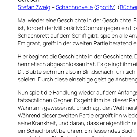
Stefan Zweig
–
Schachnovelle
(
Spotify
) (
Bücher
Mal wieder eine Geschichte in der Geschichte. 
ist, fordert der Millionär McConnor gegen ein H
Schachbrett auf dem Schiff gibt, spielen alle A
Emigrant, greift in der zweiten Partie beratend e
Hier beginnt die Geschichte in der Geschichte. 
hermetisch abgeschlossen hat. Es gelingt ihm e
Dr. B übte sich nun also in Blindschach, um sich 
spielen. Durch diese einseitige geistige Anstren
Nun spielt die Handlung wieder auf dem Anfangs 
tatsächlichen Gegner. Es geht ihm bei dieser Pa
Wahnsinn gewesen ist. Er schlägt den Weltmeister
Während dieser zweiten Partie ergreift ihn wiede
seine Krankheit, und daran, dass er eigentlich nur
ein Schachbrett berühren. Ein fesselndes Buch. 