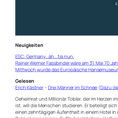
Neuigkeiten
ESC: Germany…äh….tja nun.
Rainer Werner Fassbinder wäre am 31. Mai 70 Jah
Mittwoch wurde das Europäische Hansemuseum 
Gelesen
Erich Kästner
–
Drei Männer im Schnee
(
Dazu di
Geheimrat und Millionär Tobler, der im Herzen 
ist, will die Menschen studieren. Er beteiligt 
einen zehntägigen Aufenthalt in einem Hotel in 