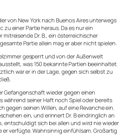
, der von New York nach Buenos Aires unterwegs
 zu einer Partie heraus. Da es nur ein
itreisende Dr. B., ein österreichischer
 gesamte Partie allein mag er aber nicht spielen.
otelzimmer gesperrt und von der Außenwelt
usstellt, was 150 bekannte Partien beeinhaltet.
ztlich war er in der Lage, gegen sich selbst zu
ließ.
iner Gefangenschaft wieder gegen einen
ls während seiner Haft noch Spiel oder bereits
ich gegen seinen Willen, auf eine Revanche ein.
schehen ein, und erinnert Dr. B eindringlich an
ab, entschuldigt sich bei allen und wird nie wieder
e er verfügte. Wahnsinnig einfühlsam. Großartig