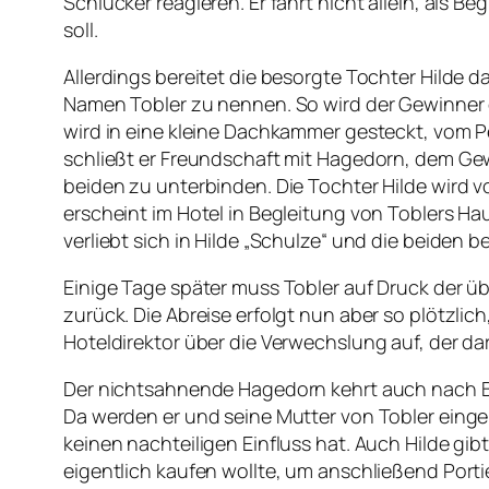
Schlucker reagieren. Er fährt nicht allein, als 
soll.
Allerdings bereitet die besorgte Tochter Hilde 
Namen Tobler zu nennen. So wird der Gewinner d
wird in eine kleine Dachkammer gesteckt, vom 
schließt er Freundschaft mit Hagedorn, dem Gew
beiden zu unterbinden. Die Tochter Hilde wird v
erscheint im Hotel in Begleitung von Toblers Ha
verliebt sich in Hilde „Schulze“ und die beiden
Einige Tage später muss Tobler auf Druck der üb
zurück. Die Abreise erfolgt nun aber so plötzlic
Hoteldirektor über die Verwechslung auf, der 
Der nichtsahnende Hagedorn kehrt auch nach Ber
Da werden er und seine Mutter von Tobler einge
keinen nachteiligen Einfluss hat. Auch Hilde gib
eigentlich kaufen wollte, um anschließend Porti