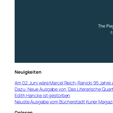
Neuigkeiten
Am 02. Juni wäre Marcel Reich-Ranicki 95 Jahre 
Dazu: Neue Ausgabe von ‘Das Literarische Quart
Edith Hancke ist gestorben
Neuste Ausgabe vom Bücherstadt Kurier Magazin
Gelesen