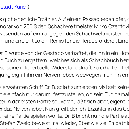
stadt Kurier
)
Es gibt einen Ich-Erzähler. Auf einem Passagierdampfer
onorar von 250 $ den Schachweltmeister Mirko Czentovic
nwesenden auf einmal gegen den Schachweltmeister. Der m
in und erreicht so ein Remis für die Herausforderer. Eine
Dr. B wurde von der Gestapo verhaftet, die ihn in ein H
in Buch zu ergattern, welches sich als Schachbuch hera
so seine intellektuelle Widerstandskraft zu erhalten. Let
gung ergriff ihn ein Nervenfieber, weswegen man ihn ent
erwähnten Schiff. Dr. B. spielt zum ersten Mal seit se
rtie einfach nur darum, festzustellen, ob sein Tun dama
 in der ersten Partie souverän, läßt sich aber, eigentl
r das Nervenfieber. Nun greift der Ich-Erzähler in das Ge
 eine Partie spielen wollte. Dr. B bricht nun die Partie 
Stefan Zweig beweist mal wieder, über wie viel Empathi