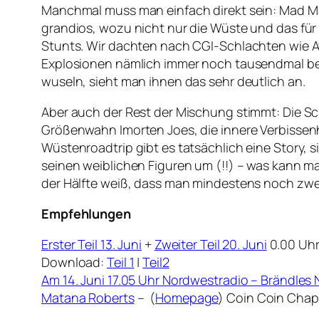
Manchmal muss man einfach direkt sein: Mad Max i
grandios, wozu nicht nur die Wüste und das für
Stunts. Wir dachten nach CGI-Schlachten wie Av
Explosionen nämlich immer noch tausendmal bes
wuseln, sieht man ihnen das sehr deutlich an.
Aber auch der Rest der Mischung stimmt: Die Sch
Größenwahn Imorten Joes, die innere Verbissen
Wüstenroadtrip gibt es tatsächlich eine Story, 
seinen weiblichen Figuren um (!!) – was kann m
der Hälfte weiß, dass man mindestens noch zwe
Empfehlungen
Erster Teil 13. Juni
+
Zweiter Teil 20. Juni
0.00 Uhr
Download:
Teil 1
|
Teil2
Am 14. Juni 17.05 Uhr Nordwestradio – Brändles 
Matana Roberts
– (
Homepage
) Coin Coin Chapt