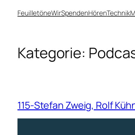
Zum
Feuilletöne
Wir
Spenden
Hören
Technik
M
Inhalt
springen
Kategorie:
Podca
115-Stefan Zweig, Rolf Kü