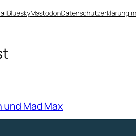
ail
Bluesky
Mastodon
Datenschutzerklärung
I
st
hn und Mad Max