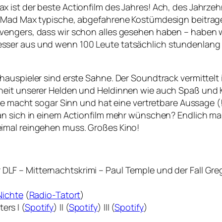
st der beste Actionfilm des Jahres! Ach, des Jahrzehnts.
 Mad Max typische, abgefahrene Kostümdesign beitragen
engers, dass wir schon alles gesehen haben – haben wir
ser aus und wenn 100 Leute tatsächlich stundenlang 
auspieler sind erste Sahne. Der Soundtrack vermittelt 
heit unserer Helden und Heldinnen wie auch Spaß und 
sie macht sogar Sinn und hat eine vertretbare Aussage (
an sich in einem Actionfilm mehr wünschen? Endlich ma
imal reingehen muss. Großes Kino!
 DLF – Mitternachtskrimi – Paul Temple und der Fall Gr
Nichte
(
Radio-Tatort
)
ers I (
Spotify
) II (
Spotify
) III (
Spotify
)