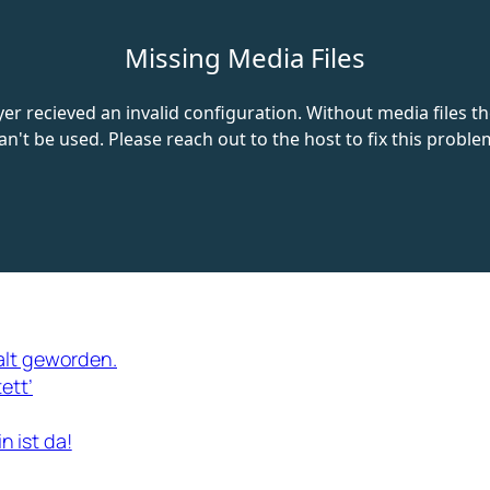
alt geworden.
ett’
 ist da!