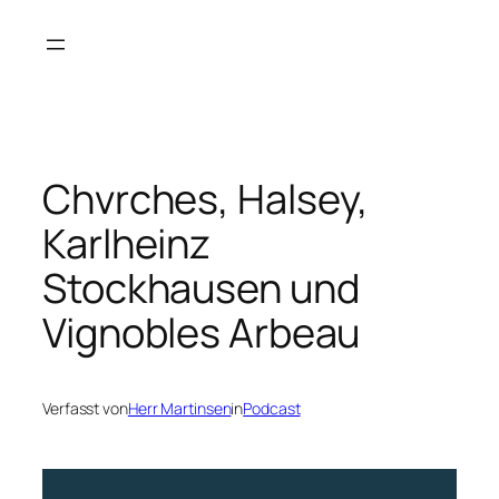
Zum
Inhalt
springen
Chvrches, Halsey,
Karlheinz
Stockhausen und
Vignobles Arbeau
Verfasst von
Herr Martinsen
in
Podcast